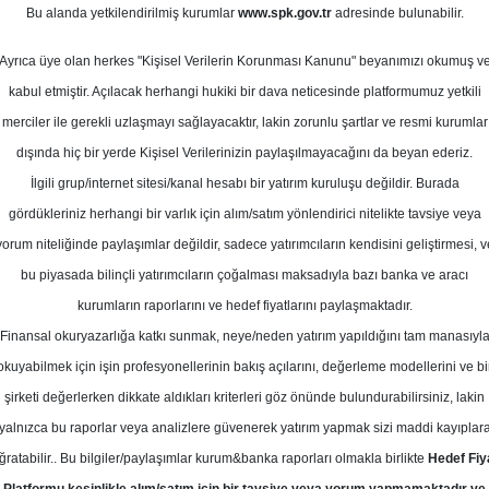
Bu alanda yetkilendirilmiş kurumlar
www.spk.gov.tr
adresinde bulunabilir.
en ve Şirket Haberleri
Ayrıca üye olan herkes "Kişisel Verilerin Korunması Kanunu" beyanımızı okumuş v
08 Ekim 2025
kabul etmiştir. Açılacak herhangi hukiki bir dava neticesinde platformumuz yetkili
merciler ile gerekli uzlaşmayı sağlayacaktır, lakin zorunlu şartlar ve resmi kurumlar
dışında hiç bir yerde Kişisel Verilerinizin paylaşılmayacağını da beyan ederiz.
İlgili grup/internet sitesi/kanal hesabı bir yatırım kuruluşu değildir. Burada
gördükleriniz herhangi bir varlık için alım/satım yönlendirici nitelikte tavsiye veya
yorum niteliğinde paylaşımlar değildir, sadece yatırımcıların kendisini geliştirmesi, v
bu piyasada bilinçli yatırımcıların çoğalması maksadıyla bazı banka ve aracı
kurumların raporlarını ve hedef fiyatlarını paylaşmaktadır.
Finansal okuryazarlığa katkı sunmak, neye/neden yatırım yapıldığını tam manasıyl
okuyabilmek için işin profesyonellerinin bakış açılarını, değerleme modellerini ve bi
rket Haberleri
şirketi değerlerken dikkate aldıkları kriterleri göz önünde bulundurabilirsiniz, lakin
yalnızca bu raporlar veya analizlere güvenerek yatırım yapmak sizi maddi kayıplar
ğratabilir.. Bu bilgiler/paylaşımlar kurum&banka raporları olmakla birlikte
Hedef Fiy