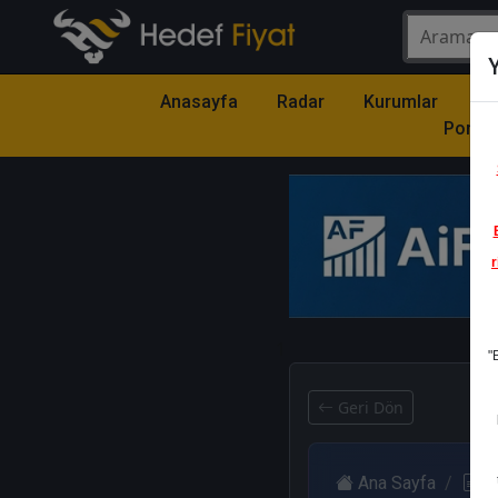
Y
Anasayfa
Radar
Kurumlar
Mo
Portfö
r
1
"
Geri Dön
Ana Sayfa
R