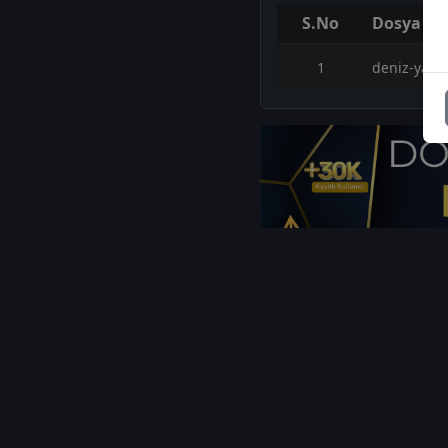
S.No
Dosya Ad
1
deniz-yati
1