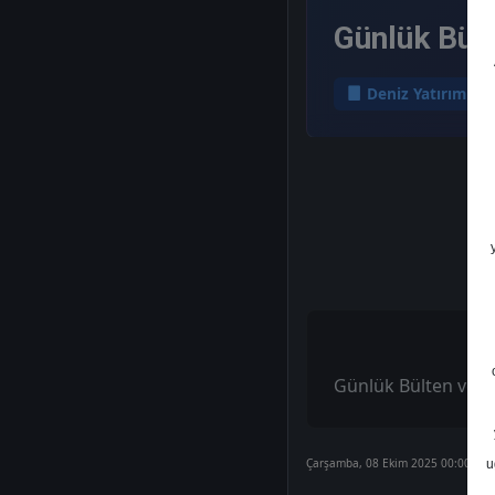
Günlük Bült
Deniz Yatırım
Günlük Bülten ve Şi
Çarşamba, 08 Ekim 2025 00:00
u