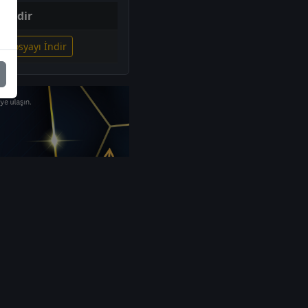
İndir
li Dosyayı İndir