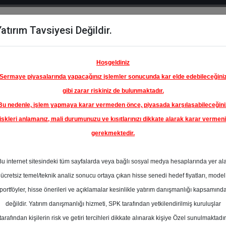
atırım Tavsiyesi Değildir.
del
Hisse
Öne
Raporlar
Partnerlerimi
y
Karşılaştır
Çıkanlar
Hoşgeldiniz
Sermaye piyasalarında yapacağınız işlemler sonucunda kar elde edebileceğini
gibi zarar riskiniz de bulunmaktadır.
Bu nedenle, işlem yapmaya karar vermeden önce, piyasada karşılaşabileceğini
iskleri anlamanız, mali durumunuzu ve kısıtlarınızı dikkate alarak karar vermen
gerekmektedir.
Bu internet sitesindeki tüm sayfalarda veya bağlı sosyal medya hesaplarında yer al
ücretsiz temel/teknik analiz sonucu ortaya çıkan hisse senedi hedef fiyatları, model
portföyler, hisse önerileri ve açıklamalar kesinlikle yatırım danışmanlığı kapsamınd
değildir. Yatırım danışmanlığı hizmeti, SPK tarafından yetkilendirilmiş kuruluşlar
aporlar
Deniz Yatırım
Rapor Detay
tarafından kişilerin risk ve getiri tercihleri dikkate alınarak kişiye Özel sunulmaktadır