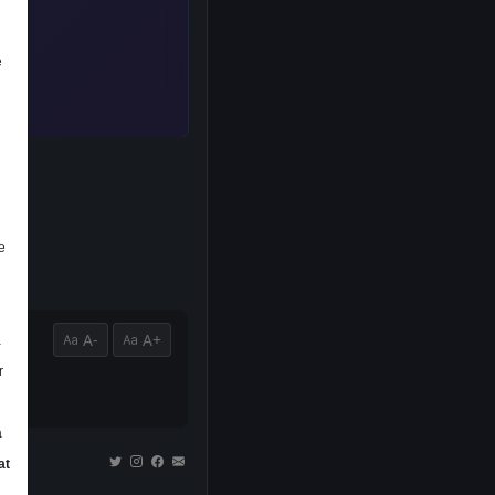
e
e
A-
A+
a
r
a
at