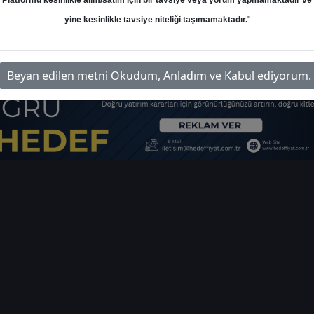
Platformu kesinlikle alım/satım için bir tavsiye veya yorum yapmamaktadır ve
ı
yine kesinlikle tavsiye niteliği taşımamaktadır.
"
rim-gunluk-bulten-22565
İlgi
Beyan edilen metni Okudum, Anladım ve Kabul ediyorum.