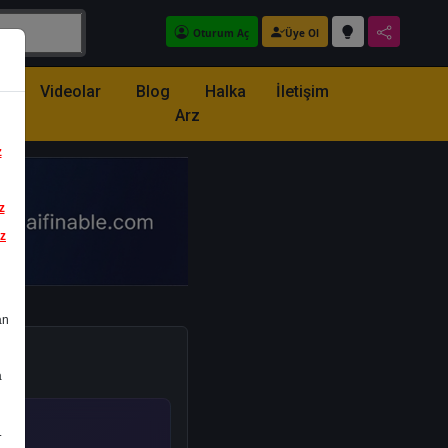
Oturum Aç
Üye Ol
z
Videolar
Blog
Halka
İletişim
Arz
z
z
iz
an
a
.