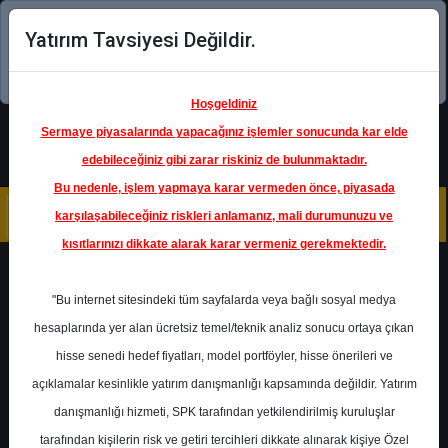
Yatırım Tavsiyesi Değildir.
Şimdi uygulamayı indirin!
Hoşgeldiniz
Sermaye piyasalarında yapacağınız işlemler sonucunda kar elde
edebileceğiniz gibi zarar riskiniz de bulunmaktadır.
Bu nedenle, işlem yapmaya karar vermeden önce, piyasada
karşılaşabileceğiniz riskleri anlamanız, mali durumunuzu ve
kısıtlarınızı dikkate alarak karar vermeniz gerekmektedir.
Geri Dön
"Bu internet sitesindeki tüm sayfalarda veya bağlı sosyal medya
hesaplarında yer alan ücretsiz temel/teknik analiz sonucu ortaya çıkan
Ana Sayfa
Raporlar
Deniz Yatırım
hisse senedi hedef fiyatları, model portföyler, hisse önerileri ve
Rapor Detay
açıklamalar kesinlikle yatırım danışmanlığı kapsamında değildir. Yatırım
danışmanlığı hizmeti, SPK tarafından yetkilendirilmiş kuruluşlar
Günlük Bülten ve Şirket
tarafından kişilerin risk ve getiri tercihleri dikkate alınarak kişiye Özel