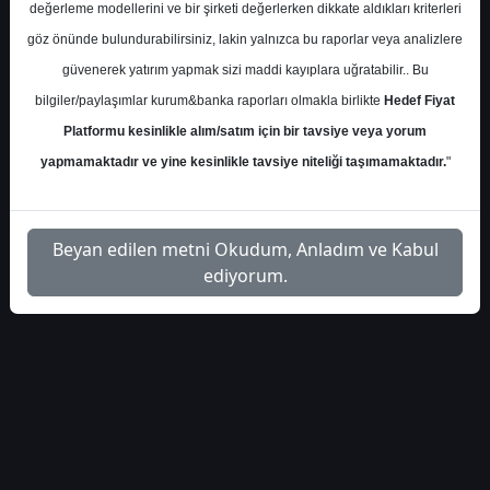
S.No
Dosya Adı
İndir
değerleme modellerini ve bir şirketi değerlerken dikkate aldıkları kriterleri
göz önünde bulundurabilirsiniz, lakin yalnızca bu raporlar veya analizlere
deniz-yatirim-gunluk-
İlgili
1
güvenerek yatırım yapmak sizi maddi kayıplara uğratabilir.. Bu
bulten-34392
Dosyayı İndir
bilgiler/paylaşımlar kurum&banka raporları olmakla birlikte
Hedef Fiyat
Platformu kesinlikle alım/satım için bir tavsiye veya yorum
yapmamaktadır ve yine kesinlikle tavsiye niteliği taşımamaktadır.
"
1
Beyan edilen metni Okudum, Anladım ve Kabul
ediyorum.