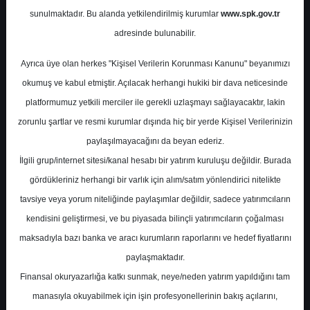
Haberleri
sunulmaktadır. Bu alanda yetkilendirilmiş kurumlar
www.spk.gov.tr
adresinde bulunabilir.
Deniz Yatırım
11 Kasım 2025
Ayrıca üye olan herkes "Kişisel Verilerin Korunması Kanunu" beyanımızı
okumuş ve kabul etmiştir. Açılacak herhangi hukiki bir dava neticesinde
platformumuz yetkili merciler ile gerekli uzlaşmayı sağlayacaktır, lakin
zorunlu şartlar ve resmi kurumlar dışında hiç bir yerde Kişisel Verilerinizin
paylaşılmayacağını da beyan ederiz.
İlgili grup/internet sitesi/kanal hesabı bir yatırım kuruluşu değildir. Burada
gördükleriniz herhangi bir varlık için alım/satım yönlendirici nitelikte
A-
A+
tavsiye veya yorum niteliğinde paylaşımlar değildir, sadece yatırımcıların
kendisini geliştirmesi, ve bu piyasada bilinçli yatırımcıların çoğalması
Günlük Bülten ve Şirket Haberleri
maksadıyla bazı banka ve aracı kurumların raporlarını ve hedef fiyatlarını
paylaşmaktadır.
Salı, 11 Kasım 2025 00:00
Finansal okuryazarlığa katkı sunmak, neye/neden yatırım yapıldığını tam
manasıyla okuyabilmek için işin profesyonellerinin bakış açılarını,