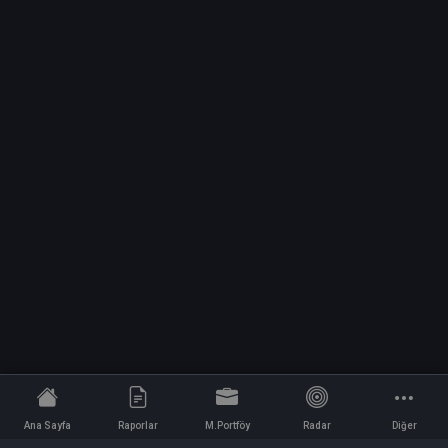
Ana Sayfa
Raporlar
M.Portföy
Radar
Diğer