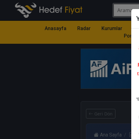
Y
Anasayfa
Radar
Kurumlar
Mo
Portfö
r
1
"
Geri Dön
Ana Sayfa
R