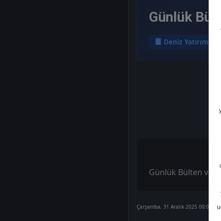
Günlük Bült
Deniz Yatırım
Günlük Bülten ve Şi
Çarşamba, 31 Aralık 2025 00:00
u