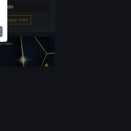
İndir
li Dosyayı İndir