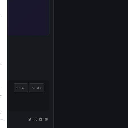
e
e
A-
A+
a
r
a
at