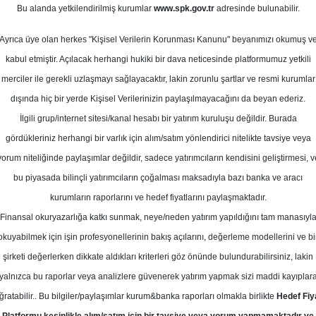
Bu alanda yetkilendirilmiş kurumlar
www.spk.gov.tr
adresinde bulunabilir.
en ve Şirket Haberleri
Ayrıca üye olan herkes "Kişisel Verilerin Korunması Kanunu" beyanımızı okumuş v
31 Aralık 2025
kabul etmiştir. Açılacak herhangi hukiki bir dava neticesinde platformumuz yetkili
merciler ile gerekli uzlaşmayı sağlayacaktır, lakin zorunlu şartlar ve resmi kurumlar
dışında hiç bir yerde Kişisel Verilerinizin paylaşılmayacağını da beyan ederiz.
İlgili grup/internet sitesi/kanal hesabı bir yatırım kuruluşu değildir. Burada
gördükleriniz herhangi bir varlık için alım/satım yönlendirici nitelikte tavsiye veya
yorum niteliğinde paylaşımlar değildir, sadece yatırımcıların kendisini geliştirmesi, v
bu piyasada bilinçli yatırımcıların çoğalması maksadıyla bazı banka ve aracı
kurumların raporlarını ve hedef fiyatlarını paylaşmaktadır.
Finansal okuryazarlığa katkı sunmak, neye/neden yatırım yapıldığını tam manasıyl
okuyabilmek için işin profesyonellerinin bakış açılarını, değerleme modellerini ve bi
rket Haberleri
şirketi değerlerken dikkate aldıkları kriterleri göz önünde bulundurabilirsiniz, lakin
yalnızca bu raporlar veya analizlere güvenerek yatırım yapmak sizi maddi kayıplar
ğratabilir.. Bu bilgiler/paylaşımlar kurum&banka raporları olmakla birlikte
Hedef Fiy