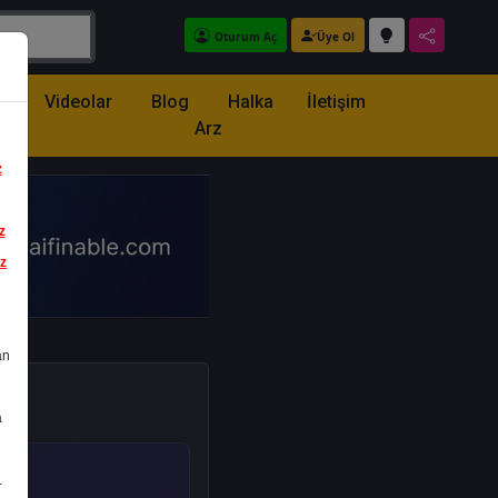
Oturum Aç
Üye Ol
z
Videolar
Blog
Halka
İletişim
Arz
z
z
iz
an
a
.