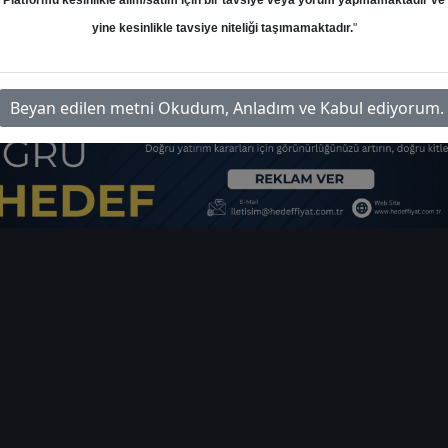
Platformu kesinlikle alım/satım için bir tavsiye veya yorum yapmamaktadır ve
ı
yine kesinlikle tavsiye niteliği taşımamaktadır.
"
rim-gunluk-bulten-22543
İlgi
Beyan edilen metni Okudum, Anladım ve Kabul ediyorum.