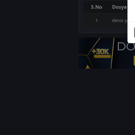
S.No
Dosya Ad
1
deniz-yati
1