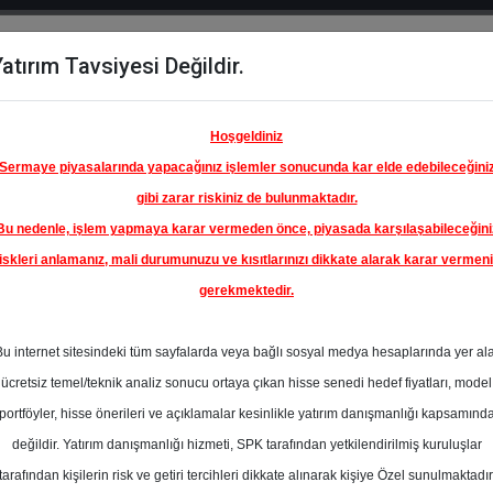
atırım Tavsiyesi Değildir.
del
Hisse
Öne
Raporlar
Partnerlerimi
y
Karşılaştır
Çıkanlar
Hoşgeldiniz
Sermaye piyasalarında yapacağınız işlemler sonucunda kar elde edebileceğini
gibi zarar riskiniz de bulunmaktadır.
Bu nedenle, işlem yapmaya karar vermeden önce, piyasada karşılaşabileceğini
iskleri anlamanız, mali durumunuzu ve kısıtlarınızı dikkate alarak karar vermen
gerekmektedir.
Bu internet sitesindeki tüm sayfalarda veya bağlı sosyal medya hesaplarında yer al
ücretsiz temel/teknik analiz sonucu ortaya çıkan hisse senedi hedef fiyatları, model
portföyler, hisse önerileri ve açıklamalar kesinlikle yatırım danışmanlığı kapsamınd
değildir. Yatırım danışmanlığı hizmeti, SPK tarafından yetkilendirilmiş kuruluşlar
aporlar
Deniz Yatırım
Rapor Detay
tarafından kişilerin risk ve getiri tercihleri dikkate alınarak kişiye Özel sunulmaktadır