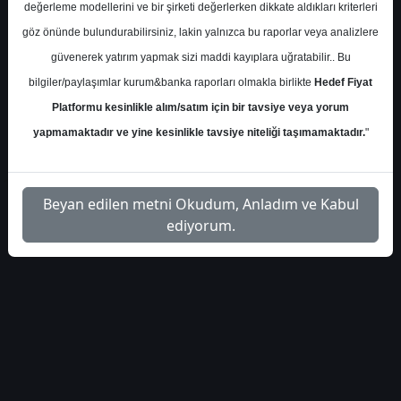
S.No
Dosya Adı
İndir
değerleme modellerini ve bir şirketi değerlerken dikkate aldıkları kriterleri
göz önünde bulundurabilirsiniz, lakin yalnızca bu raporlar veya analizlere
kuveyt-turk-gunluk-
İlgili Dosyayı
1
güvenerek yatırım yapmak sizi maddi kayıplara uğratabilir.. Bu
bulten-666224
İndir
bilgiler/paylaşımlar kurum&banka raporları olmakla birlikte
Hedef Fiyat
Platformu kesinlikle alım/satım için bir tavsiye veya yorum
yapmamaktadır ve yine kesinlikle tavsiye niteliği taşımamaktadır.
"
1
Beyan edilen metni Okudum, Anladım ve Kabul
ediyorum.