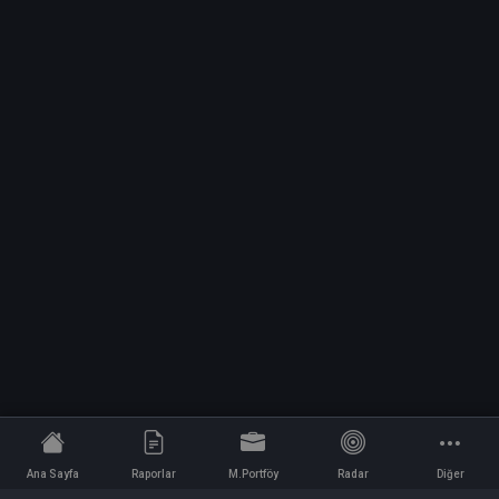
Ana Sayfa
Raporlar
M.Portföy
Radar
Diğer