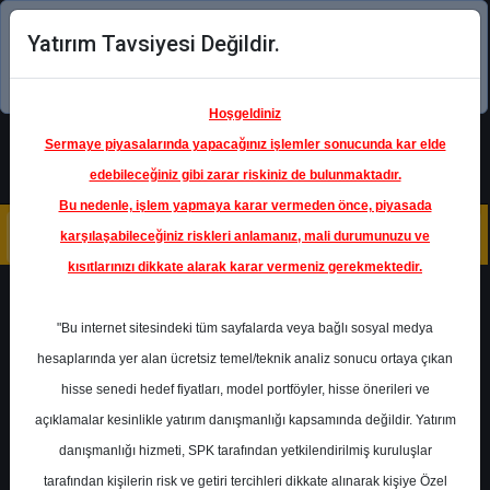
Yatırım Tavsiyesi Değildir.
Şimdi uygulamayı indirin!
Hoşgeldiniz
Sermaye piyasalarında yapacağınız işlemler sonucunda kar elde
edebileceğiniz gibi zarar riskiniz de bulunmaktadır.
Bu nedenle, işlem yapmaya karar vermeden önce, piyasada
karşılaşabileceğiniz riskleri anlamanız, mali durumunuzu ve
kısıtlarınızı dikkate alarak karar vermeniz gerekmektedir.
Geri Dön
"Bu internet sitesindeki tüm sayfalarda veya bağlı sosyal medya
hesaplarında yer alan ücretsiz temel/teknik analiz sonucu ortaya çıkan
Ana Sayfa
Raporlar
hisse senedi hedef fiyatları, model portföyler, hisse önerileri ve
KuveytTürk Yatırım
Rapor Detay
açıklamalar kesinlikle yatırım danışmanlığı kapsamında değildir. Yatırım
danışmanlığı hizmeti, SPK tarafından yetkilendirilmiş kuruluşlar
Günlük Bülten ve Şirket
tarafından kişilerin risk ve getiri tercihleri dikkate alınarak kişiye Özel