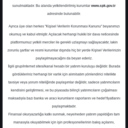
Haberleri
sunulmaktadır. Bu alanda yetkilendirilmiş kurumlar
www.spk.gov.tr
adresinde bulunabilir.
KuveytTürk Yatırım
20 Ocak 2026
Ayrıca üye olan herkes "Kişisel Verilerin Korunması Kanunu" beyanımızı
okumuş ve kabul etmiştir. Açılacak herhangi hukiki bir dava neticesinde
platformumuz yetkili merciler ile gerekli uzlaşmayı sağlayacaktır, lakin
zorunlu şartlar ve resmi kurumlar dışında hiç bir yerde Kişisel Verilerinizin
paylaşılmayacağını da beyan ederiz.
İlgili grup/internet sitesi/kanal hesabı bir yatırım kuruluşu değildir. Burada
gördükleriniz herhangi bir varlık için alım/satım yönlendirici nitelikte
A-
A+
tavsiye veya yorum niteliğinde paylaşımlar değildir, sadece yatırımcıların
kendisini geliştirmesi, ve bu piyasada bilinçli yatırımcıların çoğalması
Günlük Bülten ve Şirket Haberleri
maksadıyla bazı banka ve aracı kurumların raporlarını ve hedef fiyatlarını
paylaşmaktadır.
Salı, 20 Ocak 2026 00:00
Finansal okuryazarlığa katkı sunmak, neye/neden yatırım yapıldığını tam
manasıyla okuyabilmek için işin profesyonellerinin bakış açılarını,