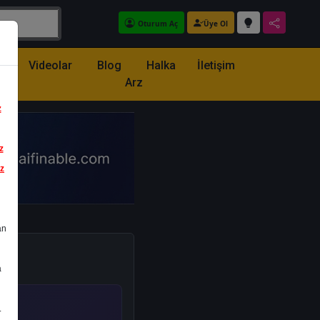
Oturum Aç
Üye Ol
z
Videolar
Blog
Halka
İletişim
Arz
z
z
iz
an
a
.