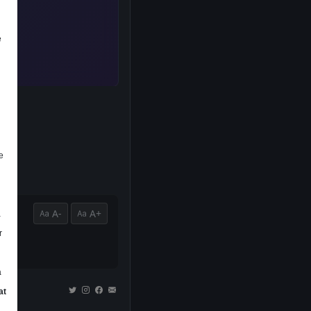
e
e
A-
A+
a
r
a
at