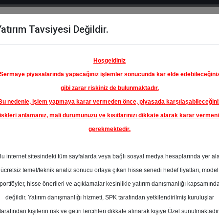
atırım Tavsiyesi Değildir.
del
Hisse
Öne
Raporlar
Partnerlerimi
y
Karşılaştır
Çıkanlar
Hoşgeldiniz
Sermaye piyasalarında yapacağınız işlemler sonucunda kar elde edebileceğini
gibi zarar riskiniz de bulunmaktadır.
Bu nedenle, işlem yapmaya karar vermeden önce, piyasada karşılaşabileceğini
iskleri anlamanız, mali durumunuzu ve kısıtlarınızı dikkate alarak karar vermen
gerekmektedir.
Bu internet sitesindeki tüm sayfalarda veya bağlı sosyal medya hesaplarında yer al
ücretsiz temel/teknik analiz sonucu ortaya çıkan hisse senedi hedef fiyatları, model
portföyler, hisse önerileri ve açıklamalar kesinlikle yatırım danışmanlığı kapsamınd
değildir. Yatırım danışmanlığı hizmeti, SPK tarafından yetkilendirilmiş kuruluşlar
aporlar
Colendi Menkul
Rapor Detay
tarafından kişilerin risk ve getiri tercihleri dikkate alınarak kişiye Özel sunulmaktadır