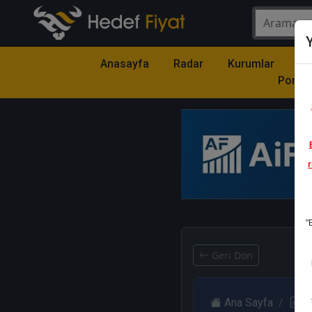
Y
Anasayfa
Radar
Kurumlar
Mo
Portfö
r
1
"
Geri Dön
Ana Sayfa
R