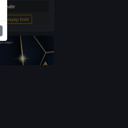
İndir
ili Dosyayı İndir