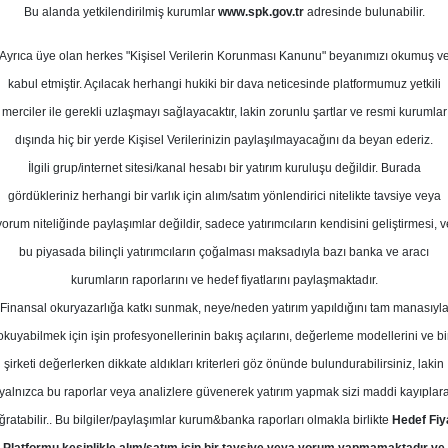
Bu alanda yetkilendirilmiş kurumlar
www.spk.gov.tr
adresinde bulunabilir.
odel Portföy
Ayrıca üye olan herkes "Kişisel Verilerin Korunması Kanunu" beyanımızı okumuş v
06 Ekim 2025
kabul etmiştir. Açılacak herhangi hukiki bir dava neticesinde platformumuz yetkili
merciler ile gerekli uzlaşmayı sağlayacaktır, lakin zorunlu şartlar ve resmi kurumlar
dışında hiç bir yerde Kişisel Verilerinizin paylaşılmayacağını da beyan ederiz.
İlgili grup/internet sitesi/kanal hesabı bir yatırım kuruluşu değildir. Burada
gördükleriniz herhangi bir varlık için alım/satım yönlendirici nitelikte tavsiye veya
yorum niteliğinde paylaşımlar değildir, sadece yatırımcıların kendisini geliştirmesi, v
bu piyasada bilinçli yatırımcıların çoğalması maksadıyla bazı banka ve aracı
kurumların raporlarını ve hedef fiyatlarını paylaşmaktadır.
Finansal okuryazarlığa katkı sunmak, neye/neden yatırım yapıldığını tam manasıyl
okuyabilmek için işin profesyonellerinin bakış açılarını, değerleme modellerini ve bi
tföy
şirketi değerlerken dikkate aldıkları kriterleri göz önünde bulundurabilirsiniz, lakin
yalnızca bu raporlar veya analizlere güvenerek yatırım yapmak sizi maddi kayıplar
ğratabilir.. Bu bilgiler/paylaşımlar kurum&banka raporları olmakla birlikte
Hedef Fiy