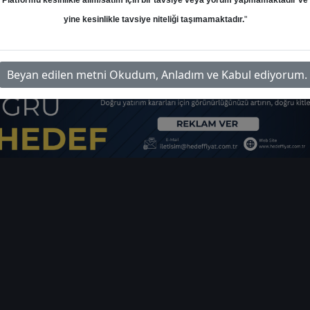
Platformu kesinlikle alım/satım için bir tavsiye veya yorum yapmamaktadır ve
yine kesinlikle tavsiye niteliği taşımamaktadır.
"
talik-model-portfoy-402789
İlg
Beyan edilen metni Okudum, Anladım ve Kabul ediyorum.