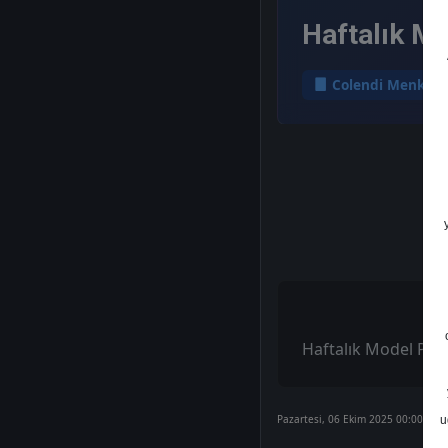
Haftalık M
Colendi Menkul
Haftalık Model Por
Pazartesi, 06 Ekim 2025 00:00
u