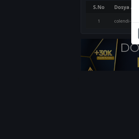
S.No
Dosya Adı
1
colendi-haf
1