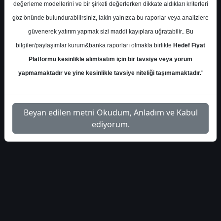
portfoy-40229
Dosyayı İndir
değerleme modellerini ve bir şirketi değerlerken dikkate aldıkları kriterleri
göz önünde bulundurabilirsiniz, lakin yalnızca bu raporlar veya analizlere
güvenerek yatırım yapmak sizi maddi kayıplara uğratabilir.. Bu
bilgiler/paylaşımlar kurum&banka raporları olmakla birlikte
Hedef Fiyat
Platformu kesinlikle alım/satım için bir tavsiye veya yorum
1
yapmamaktadır ve yine kesinlikle tavsiye niteliği taşımamaktadır.
"
Beyan edilen metni Okudum, Anladım ve Kabul
ediyorum.