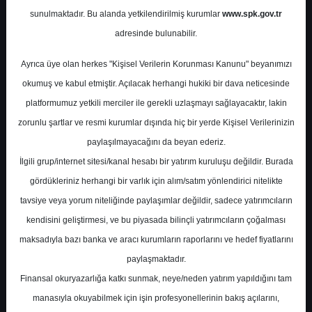
sunulmaktadır. Bu alanda yetkilendirilmiş kurumlar
www.spk.gov.tr
Colendi Menkul
17 Mart 2025
adresinde bulunabilir.
Ayrıca üye olan herkes "Kişisel Verilerin Korunması Kanunu" beyanımızı
okumuş ve kabul etmiştir. Açılacak herhangi hukiki bir dava neticesinde
platformumuz yetkili merciler ile gerekli uzlaşmayı sağlayacaktır, lakin
zorunlu şartlar ve resmi kurumlar dışında hiç bir yerde Kişisel Verilerinizin
paylaşılmayacağını da beyan ederiz.
İlgili grup/internet sitesi/kanal hesabı bir yatırım kuruluşu değildir. Burada
A-
A+
gördükleriniz herhangi bir varlık için alım/satım yönlendirici nitelikte
tavsiye veya yorum niteliğinde paylaşımlar değildir, sadece yatırımcıların
kendisini geliştirmesi, ve bu piyasada bilinçli yatırımcıların çoğalması
Pazartesi, 17 Mart 2025 00:00
maksadıyla bazı banka ve aracı kurumların raporlarını ve hedef fiyatlarını
paylaşmaktadır.
S.No
Dosya Adı
İndir
Finansal okuryazarlığa katkı sunmak, neye/neden yatırım yapıldığını tam
colendi-haftalik-model-
İlgili
manasıyla okuyabilmek için işin profesyonellerinin bakış açılarını,
1