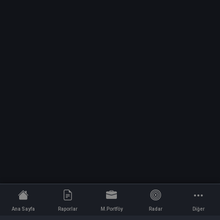
Ana Sayfa
Raporlar
M.Portföy
Radar
Diğer