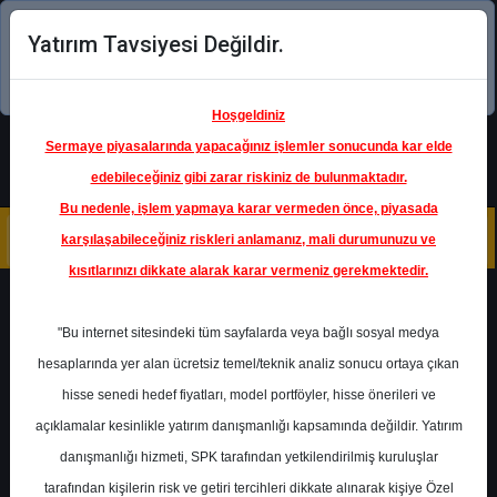
Yatırım Tavsiyesi Değildir.
Şimdi uygulamayı indirin!
Hoşgeldiniz
Sermaye piyasalarında yapacağınız işlemler sonucunda kar elde
edebileceğiniz gibi zarar riskiniz de bulunmaktadır.
Bu nedenle, işlem yapmaya karar vermeden önce, piyasada
karşılaşabileceğiniz riskleri anlamanız, mali durumunuzu ve
kısıtlarınızı dikkate alarak karar vermeniz gerekmektedir.
Geri Dön
"Bu internet sitesindeki tüm sayfalarda veya bağlı sosyal medya
hesaplarında yer alan ücretsiz temel/teknik analiz sonucu ortaya çıkan
Ana Sayfa
Raporlar
hisse senedi hedef fiyatları, model portföyler, hisse önerileri ve
Colendi Menkul
Rapor Detay
açıklamalar kesinlikle yatırım danışmanlığı kapsamında değildir. Yatırım
danışmanlığı hizmeti, SPK tarafından yetkilendirilmiş kuruluşlar
Haftalık Model Portföy
tarafından kişilerin risk ve getiri tercihleri dikkate alınarak kişiye Özel