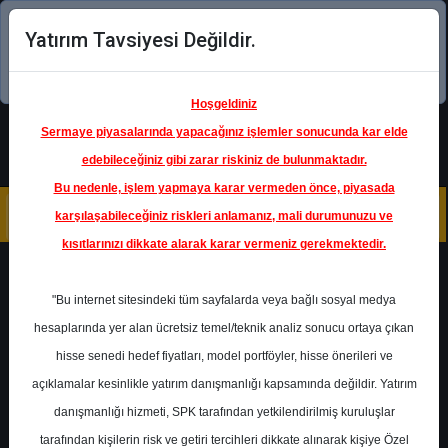
Yatırım Tavsiyesi Değildir.
Şimdi uygulamayı indirin!
Hoşgeldiniz
Sermaye piyasalarında yapacağınız işlemler sonucunda kar elde
edebileceğiniz gibi zarar riskiniz de bulunmaktadır.
Bu nedenle, işlem yapmaya karar vermeden önce, piyasada
karşılaşabileceğiniz riskleri anlamanız, mali durumunuzu ve
kısıtlarınızı dikkate alarak karar vermeniz gerekmektedir.
Geri Dön
"Bu internet sitesindeki tüm sayfalarda veya bağlı sosyal medya
hesaplarında yer alan ücretsiz temel/teknik analiz sonucu ortaya çıkan
Ana Sayfa
Raporlar
hisse senedi hedef fiyatları, model portföyler, hisse önerileri ve
Colendi Menkul
Rapor Detay
açıklamalar kesinlikle yatırım danışmanlığı kapsamında değildir. Yatırım
danışmanlığı hizmeti, SPK tarafından yetkilendirilmiş kuruluşlar
Haftalık Model Portföy
tarafından kişilerin risk ve getiri tercihleri dikkate alınarak kişiye Özel