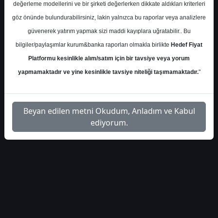
portfoy-40559
Dosyayı İndir
değerleme modellerini ve bir şirketi değerlerken dikkate aldıkları kriterleri
göz önünde bulundurabilirsiniz, lakin yalnızca bu raporlar veya analizlere
güvenerek yatırım yapmak sizi maddi kayıplara uğratabilir.. Bu
bilgiler/paylaşımlar kurum&banka raporları olmakla birlikte
Hedef Fiyat
Platformu kesinlikle alım/satım için bir tavsiye veya yorum
1
yapmamaktadır ve yine kesinlikle tavsiye niteliği taşımamaktadır.
"
Beyan edilen metni Okudum, Anladım ve Kabul
ediyorum.