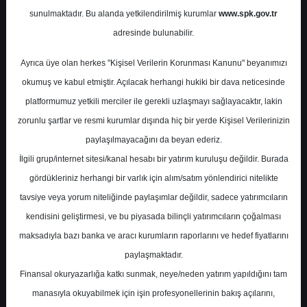
sunulmaktadır. Bu alanda yetkilendirilmiş kurumlar
www.spk.gov.tr
Colendi Menkul
30 Haziran 2025
adresinde bulunabilir.
Ayrıca üye olan herkes "Kişisel Verilerin Korunması Kanunu" beyanımızı
okumuş ve kabul etmiştir. Açılacak herhangi hukiki bir dava neticesinde
platformumuz yetkili merciler ile gerekli uzlaşmayı sağlayacaktır, lakin
zorunlu şartlar ve resmi kurumlar dışında hiç bir yerde Kişisel Verilerinizin
paylaşılmayacağını da beyan ederiz.
İlgili grup/internet sitesi/kanal hesabı bir yatırım kuruluşu değildir. Burada
A-
A+
gördükleriniz herhangi bir varlık için alım/satım yönlendirici nitelikte
tavsiye veya yorum niteliğinde paylaşımlar değildir, sadece yatırımcıların
kendisini geliştirmesi, ve bu piyasada bilinçli yatırımcıların çoğalması
Pazartesi, 30 Haziran 2025 00:00
maksadıyla bazı banka ve aracı kurumların raporlarını ve hedef fiyatlarını
paylaşmaktadır.
S.No
Dosya Adı
İndir
Finansal okuryazarlığa katkı sunmak, neye/neden yatırım yapıldığını tam
colendi-haftalik-model-
İlgili
manasıyla okuyabilmek için işin profesyonellerinin bakış açılarını,
1