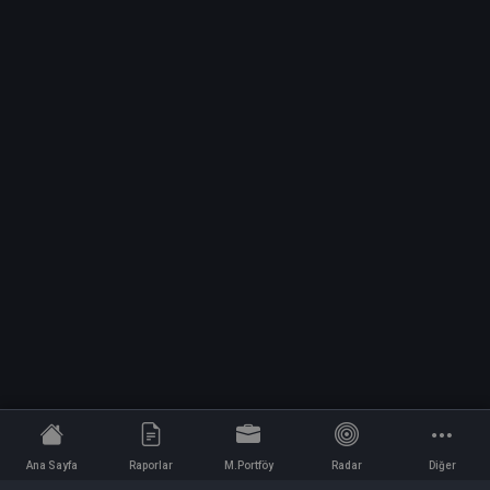
Ana Sayfa
Raporlar
M.Portföy
Radar
Diğer