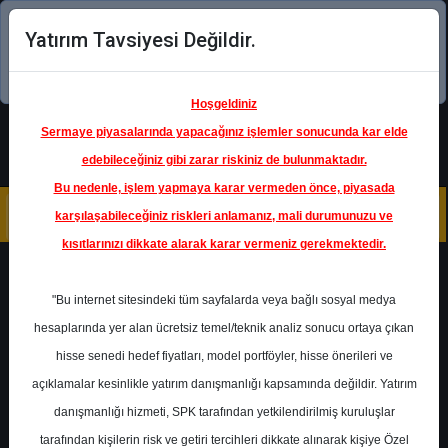
Yatırım Tavsiyesi Değildir.
Şimdi uygulamayı indirin!
Hoşgeldiniz
Sermaye piyasalarında yapacağınız işlemler sonucunda kar elde
edebileceğiniz gibi zarar riskiniz de bulunmaktadır.
Bu nedenle, işlem yapmaya karar vermeden önce, piyasada
karşılaşabileceğiniz riskleri anlamanız, mali durumunuzu ve
kısıtlarınızı dikkate alarak karar vermeniz gerekmektedir.
Geri Dön
"Bu internet sitesindeki tüm sayfalarda veya bağlı sosyal medya
hesaplarında yer alan ücretsiz temel/teknik analiz sonucu ortaya çıkan
Ana Sayfa
Raporlar
Halk Yatırım
hisse senedi hedef fiyatları, model portföyler, hisse önerileri ve
Rapor Detay
açıklamalar kesinlikle yatırım danışmanlığı kapsamında değildir. Yatırım
danışmanlığı hizmeti, SPK tarafından yetkilendirilmiş kuruluşlar
Halk Yatırım - Beyaz Eşya
tarafından kişilerin risk ve getiri tercihleri dikkate alınarak kişiye Özel