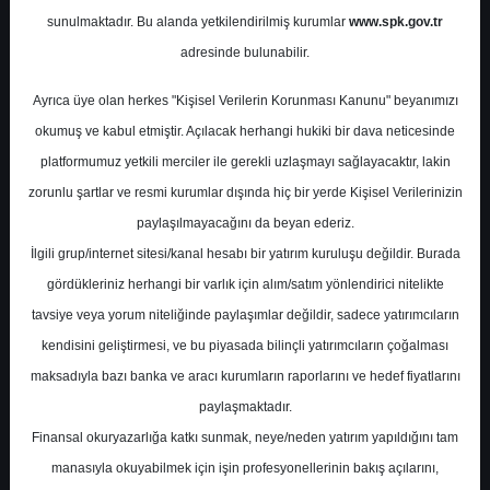
Sektör Raporu
sunulmaktadır. Bu alanda yetkilendirilmiş kurumlar
www.spk.gov.tr
adresinde bulunabilir.
Halk Yatırım
29 Şubat 2024
Ayrıca üye olan herkes "Kişisel Verilerin Korunması Kanunu" beyanımızı
okumuş ve kabul etmiştir. Açılacak herhangi hukiki bir dava neticesinde
platformumuz yetkili merciler ile gerekli uzlaşmayı sağlayacaktır, lakin
zorunlu şartlar ve resmi kurumlar dışında hiç bir yerde Kişisel Verilerinizin
paylaşılmayacağını da beyan ederiz.
İlgili grup/internet sitesi/kanal hesabı bir yatırım kuruluşu değildir. Burada
gördükleriniz herhangi bir varlık için alım/satım yönlendirici nitelikte
A-
A+
tavsiye veya yorum niteliğinde paylaşımlar değildir, sadece yatırımcıların
kendisini geliştirmesi, ve bu piyasada bilinçli yatırımcıların çoğalması
maksadıyla bazı banka ve aracı kurumların raporlarını ve hedef fiyatlarını
Perşembe, 29 Şubat 2024 00:00
paylaşmaktadır.
Finansal okuryazarlığa katkı sunmak, neye/neden yatırım yapıldığını tam
S.No
Dosya Adı
İndir
manasıyla okuyabilmek için işin profesyonellerinin bakış açılarını,