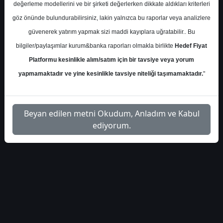
değerleme modellerini ve bir şirketi değerlerken dikkate aldıkları kriterleri
halk-yatirim-beyaz-esya-
İlgili
1
göz önünde bulundurabilirsiniz, lakin yalnızca bu raporlar veya analizlere
sektor-raporu
Dosyayı İndir
güvenerek yatırım yapmak sizi maddi kayıplara uğratabilir.. Bu
bilgiler/paylaşımlar kurum&banka raporları olmakla birlikte
Hedef Fiyat
Platformu kesinlikle alım/satım için bir tavsiye veya yorum
yapmamaktadır ve yine kesinlikle tavsiye niteliği taşımamaktadır.
"
1
Beyan edilen metni Okudum, Anladım ve Kabul
ediyorum.