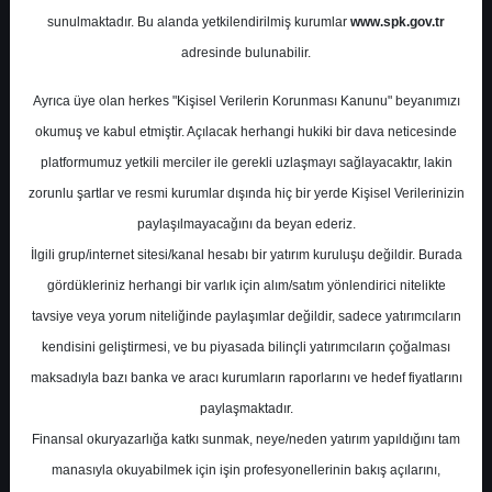
Etilen-nafta makası
sunulmaktadır. Bu alanda yetkilendirilmiş kurumlar
www.spk.gov.tr
haftalık bazda artış
adresinde bulunabilir.
gösterdi/nötr
Ayrıca üye olan herkes "Kişisel Verilerin Korunması Kanunu" beyanımızı
okumuş ve kabul etmiştir. Açılacak herhangi hukiki bir dava neticesinde
Deniz Yatırım
06 Temmuz 2026
platformumuz yetkili merciler ile gerekli uzlaşmayı sağlayacaktır, lakin
zorunlu şartlar ve resmi kurumlar dışında hiç bir yerde Kişisel Verilerinizin
paylaşılmayacağını da beyan ederiz.
İlgili grup/internet sitesi/kanal hesabı bir yatırım kuruluşu değildir. Burada
gördükleriniz herhangi bir varlık için alım/satım yönlendirici nitelikte
tavsiye veya yorum niteliğinde paylaşımlar değildir, sadece yatırımcıların
kendisini geliştirmesi, ve bu piyasada bilinçli yatırımcıların çoğalması
maksadıyla bazı banka ve aracı kurumların raporlarını ve hedef fiyatlarını
A-
A+
paylaşmaktadır.
Finansal okuryazarlığa katkı sunmak, neye/neden yatırım yapıldığını tam
Hisse notu: PETKM - Etilen-nafta makası
manasıyla okuyabilmek için işin profesyonellerinin bakış açılarını,
haftalık bazda artış gösterdi/nötr