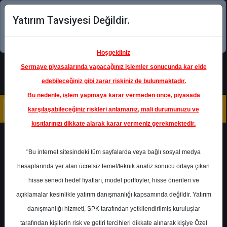
Yatırım Tavsiyesi Değildir.
Şimdi uygulamayı indirin!
Hoşgeldiniz
Sermaye piyasalarında yapacağınız işlemler sonucunda kar elde
edebileceğiniz gibi zarar riskiniz de bulunmaktadır.
Bu nedenle, işlem yapmaya karar vermeden önce, piyasada
karşılaşabileceğiniz riskleri anlamanız, mali durumunuzu ve
kısıtlarınızı dikkate alarak karar vermeniz gerekmektedir.
Geri Dön
"Bu internet sitesindeki tüm sayfalarda veya bağlı sosyal medya
hesaplarında yer alan ücretsiz temel/teknik analiz sonucu ortaya çıkan
Ana Sayfa
Raporlar
Deniz Yatırım
hisse senedi hedef fiyatları, model portföyler, hisse önerileri ve
Rapor Detay
açıklamalar kesinlikle yatırım danışmanlığı kapsamında değildir. Yatırım
danışmanlığı hizmeti, SPK tarafından yetkilendirilmiş kuruluşlar
Hisse notu: PETKM -
tarafından kişilerin risk ve getiri tercihleri dikkate alınarak kişiye Özel