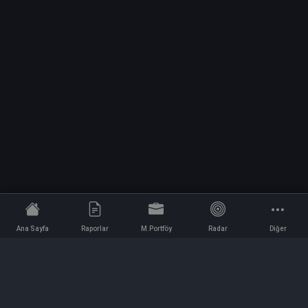
Ana Sayfa
Raporlar
M.Portföy
Radar
Diğer