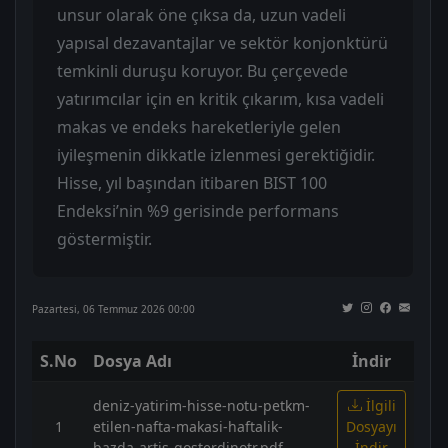
unsur olarak öne çıksa da, uzun vadeli
yapısal dezavantajlar ve sektör konjonktürü
temkinli duruşu koruyor. Bu çerçevede
yatırımcılar için en kritik çıkarım, kısa vadeli
makas ve endeks hareketleriyle gelen
iyileşmenin dikkatle izlenmesi gerektiğidir.
Hisse, yıl başından itibaren BIST 100
Endeksi’nin %9 gerisinde performans
göstermiştir.
Pazartesi, 06 Temmuz 2026 00:00
S.No
Dosya Adı
İndir
deniz-yatirim-hisse-notu-petkm-
İlgili
1
etilen-nafta-makasi-haftalik-
Dosyayı
bazda-artis-gosterdinotr.pdf
İndir