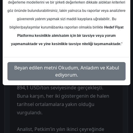
değerleme modellerini ve bir şirketi değerlerken dikkate aldıkları kriterleri
göz önünde bulundurabilirsiniz, lakin yalnızca bu raporlar veya analizlere
Petkim Petrokimya için genel görüş nötr
güvenerek yatırım yapmak sizi maddi kayıplara uğratabilir.. Bu
kalırken, analist haftalık bazda etilen-nafta
bilgiler/paylaşımlar kurum&banka raporları olmakla birlikte
Hedef Fiyat
makasındaki toparlanmayı kısmen olumlu
Platformu kesinlikle alım/satım için bir tavsiye veya yorum
değerlendirdi. Etilen-nafta makası 3
yapmamaktadır ve yine kesinlikle tavsiye niteliği taşımamaktadır.
"
Temmuz 2026 itibarıyla 105,8 USD/ton
seviyesine yükselirken, önceki haftadaki
sert düşüşün ardından yeniden artış
Beyan edilen metni Okudum, Anladım ve Kabul
göstermesi dikkat çekti. Platts Petrokimya
ediyorum.
Endeksi de haftalık bazda %0,6 artarak
894,1 USD/ton seviyesinde gerçekleşti.
Buna karşın, her iki göstergenin de halen
tarihsel ortalamalara yakın olduğu
vurgulandı.
Analist, Petkim’in yılın ikinci çeyreğinde