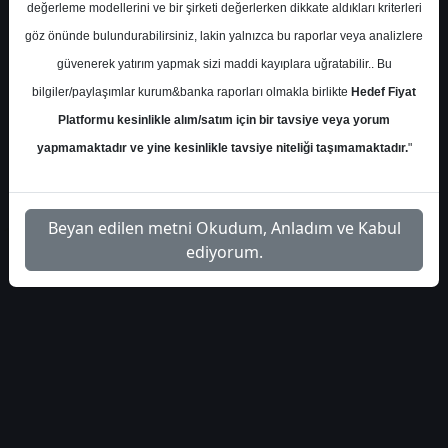
değerleme modellerini ve bir şirketi değerlerken dikkate aldıkları kriterleri
S.No
Dosya Adı
İndir
göz önünde bulundurabilirsiniz, lakin yalnızca bu raporlar veya analizlere
güvenerek yatırım yapmak sizi maddi kayıplara uğratabilir.. Bu
info-arcelik-finansal-
İlgili
1
bilgiler/paylaşımlar kurum&banka raporları olmakla birlikte
Hedef Fiyat
degerlendirme-321
Dosyayı İndir
Platformu kesinlikle alım/satım için bir tavsiye veya yorum
yapmamaktadır ve yine kesinlikle tavsiye niteliği taşımamaktadır.
"
Beyan edilen metni Okudum, Anladım ve Kabul
1
ediyorum.