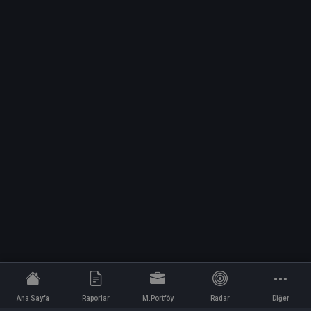
Ana Sayfa
Raporlar
M.Portföy
Radar
Diğer