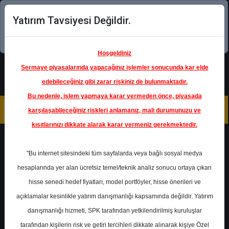
Yatırım Tavsiyesi Değildir.
Şimdi uygulamayı indirin!
Hoşgeldiniz
Sermaye piyasalarında yapacağınız işlemler sonucunda kar elde
edebileceğiniz gibi zarar riskiniz de bulunmaktadır.
Bu nedenle, işlem yapmaya karar vermeden önce, piyasada
karşılaşabileceğiniz riskleri anlamanız, mali durumunuzu ve
kısıtlarınızı dikkate alarak karar vermeniz gerekmektedir.
Geri Dön
"Bu internet sitesindeki tüm sayfalarda veya bağlı sosyal medya
hesaplarında yer alan ücretsiz temel/teknik analiz sonucu ortaya çıkan
Ana Sayfa
Raporlar
İnfo Yatırım
hisse senedi hedef fiyatları, model portföyler, hisse önerileri ve
Rapor Detay
açıklamalar kesinlikle yatırım danışmanlığı kapsamında değildir. Yatırım
danışmanlığı hizmeti, SPK tarafından yetkilendirilmiş kuruluşlar
İnfo Yatırım - Arçelik
tarafından kişilerin risk ve getiri tercihleri dikkate alınarak kişiye Özel