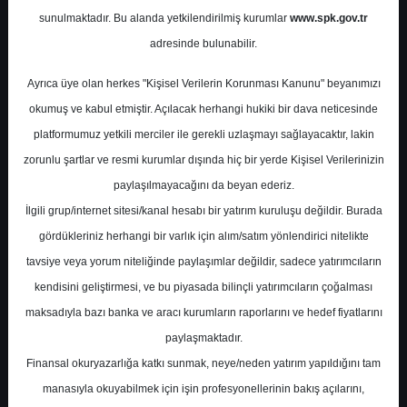
Değerlendirme Raporu
sunulmaktadır. Bu alanda yetkilendirilmiş kurumlar
www.spk.gov.tr
adresinde bulunabilir.
İnfo Yatırım
04 Mart 2024
Ayrıca üye olan herkes "Kişisel Verilerin Korunması Kanunu" beyanımızı
okumuş ve kabul etmiştir. Açılacak herhangi hukiki bir dava neticesinde
platformumuz yetkili merciler ile gerekli uzlaşmayı sağlayacaktır, lakin
zorunlu şartlar ve resmi kurumlar dışında hiç bir yerde Kişisel Verilerinizin
paylaşılmayacağını da beyan ederiz.
İlgili grup/internet sitesi/kanal hesabı bir yatırım kuruluşu değildir. Burada
gördükleriniz herhangi bir varlık için alım/satım yönlendirici nitelikte
A-
A+
tavsiye veya yorum niteliğinde paylaşımlar değildir, sadece yatırımcıların
kendisini geliştirmesi, ve bu piyasada bilinçli yatırımcıların çoğalması
Arçelik 4. Çeyrek Finansal Sonuç
maksadıyla bazı banka ve aracı kurumların raporlarını ve hedef fiyatlarını
Değerlendirmesi
paylaşmaktadır.
Finansal okuryazarlığa katkı sunmak, neye/neden yatırım yapıldığını tam
Pazartesi, 04 Mart 2024 00:00
manasıyla okuyabilmek için işin profesyonellerinin bakış açılarını,