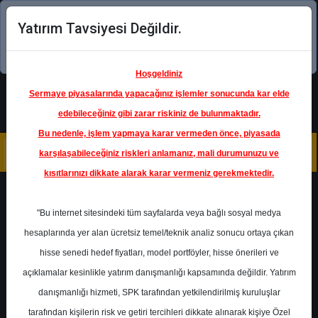
Yatırım Tavsiyesi Değildir.
Şimdi uygulamayı indirin!
Hoşgeldiniz
Sermaye piyasalarında yapacağınız işlemler sonucunda kar elde
edebileceğiniz gibi zarar riskiniz de bulunmaktadır.
Bu nedenle, işlem yapmaya karar vermeden önce, piyasada
karşılaşabileceğiniz riskleri anlamanız, mali durumunuzu ve
kısıtlarınızı dikkate alarak karar vermeniz gerekmektedir.
Geri Dön
"Bu internet sitesindeki tüm sayfalarda veya bağlı sosyal medya
hesaplarında yer alan ücretsiz temel/teknik analiz sonucu ortaya çıkan
Ana Sayfa
Raporlar
hisse senedi hedef fiyatları, model portföyler, hisse önerileri ve
İş Yatırım Menkul Değerler
açıklamalar kesinlikle yatırım danışmanlığı kapsamında değildir. Yatırım
Rapor Detay
danışmanlığı hizmeti, SPK tarafından yetkilendirilmiş kuruluşlar
İş Yatırım - TAVHL Hedef
tarafından kişilerin risk ve getiri tercihleri dikkate alınarak kişiye Özel