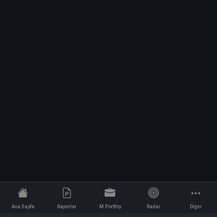
Ana Sayfa
Raporlar
M.Portföy
Radar
Diğer