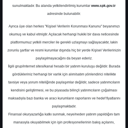
sunulmaktadır. Bu alanda yetkilendirilmiş kurumlar
www.spk.gov.tr
Fiyat Raporu
adresinde bulunabilir.
İş Yatırım Menkul Değerler
Ayrıca üye olan herkes "Kişisel Verilerin Korunması Kanunu" beyanımızı
14 Şubat 2024
okumuş ve kabul etmiştir. Açılacak herhangi hukiki bir dava neticesinde
platformumuz yetkili merciler ile gerekli uzlaşmayı sağlayacaktır, lakin
zorunlu şartlar ve resmi kurumlar dışında hiç bir yerde Kişisel Verilerinizin
paylaşılmayacağını da beyan ederiz.
İlgili grup/internet sitesi/kanal hesabı bir yatırım kuruluşu değildir. Burada
gördükleriniz herhangi bir varlık için alım/satım yönlendirici nitelikte
tavsiye veya yorum niteliğinde paylaşımlar değildir, sadece yatırımcıların
kendisini geliştirmesi, ve bu piyasada bilinçli yatırımcıların çoğalması
A-
A+
maksadıyla bazı banka ve aracı kurumların raporlarını ve hedef fiyatlarını
paylaşmaktadır.
Finansal okuryazarlığa katkı sunmak, neye/neden yatırım yapıldığını tam
Çarşamba, 14 Şubat 2024 00:00
manasıyla okuyabilmek için işin profesyonellerinin bakış açılarını,