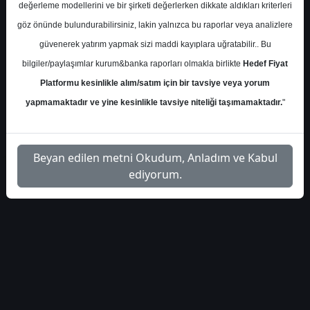
değerleme modellerini ve bir şirketi değerlerken dikkate aldıkları kriterleri
S.No
Dosya Adı
İndir
göz önünde bulundurabilirsiniz, lakin yalnızca bu raporlar veya analizlere
güvenerek yatırım yapmak sizi maddi kayıplara uğratabilir.. Bu
is-yatirim-tavhl-
İlgili Dosyayı
1
hedeffiyat-raporu
İndir
bilgiler/paylaşımlar kurum&banka raporları olmakla birlikte
Hedef Fiyat
Platformu kesinlikle alım/satım için bir tavsiye veya yorum
yapmamaktadır ve yine kesinlikle tavsiye niteliği taşımamaktadır.
"
Beyan edilen metni Okudum, Anladım ve Kabul
1
ediyorum.