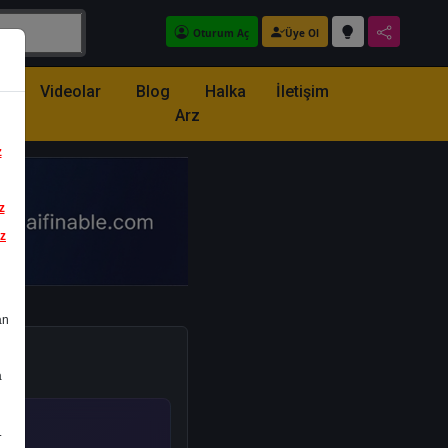
Oturum Aç
Üye Ol
z
Videolar
Blog
Halka
İletişim
Arz
z
z
iz
an
a
.