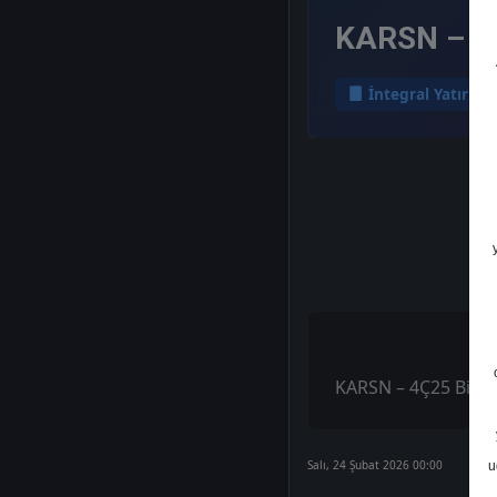
KARSN – 4Ç
İntegral Yatırım
KARSN – 4Ç25 Bilan
Salı, 24 Şubat 2026 00:00
u