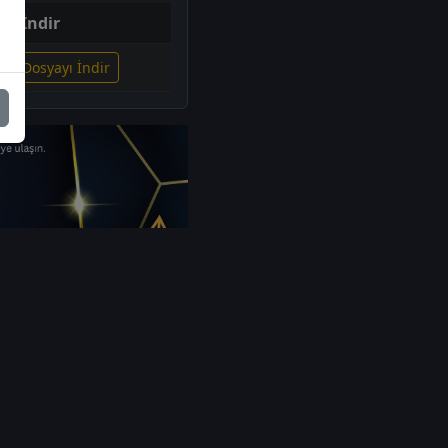
İndir
gili Dosyayı İndir