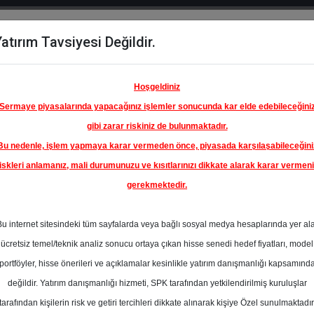
atırım Tavsiyesi Değildir.
del
Hisse
Öne
Raporlar
Partnerlerimi
y
Karşılaştır
Çıkanlar
Hoşgeldiniz
Sermaye piyasalarında yapacağınız işlemler sonucunda kar elde edebileceğini
gibi zarar riskiniz de bulunmaktadır.
Bu nedenle, işlem yapmaya karar vermeden önce, piyasada karşılaşabileceğini
iskleri anlamanız, mali durumunuzu ve kısıtlarınızı dikkate alarak karar vermen
gerekmektedir.
Bu internet sitesindeki tüm sayfalarda veya bağlı sosyal medya hesaplarında yer al
ücretsiz temel/teknik analiz sonucu ortaya çıkan hisse senedi hedef fiyatları, model
portföyler, hisse önerileri ve açıklamalar kesinlikle yatırım danışmanlığı kapsamınd
değildir. Yatırım danışmanlığı hizmeti, SPK tarafından yetkilendirilmiş kuruluşlar
aporlar
İntegral Yatırım
Rapor Detay
tarafından kişilerin risk ve getiri tercihleri dikkate alınarak kişiye Özel sunulmaktadır