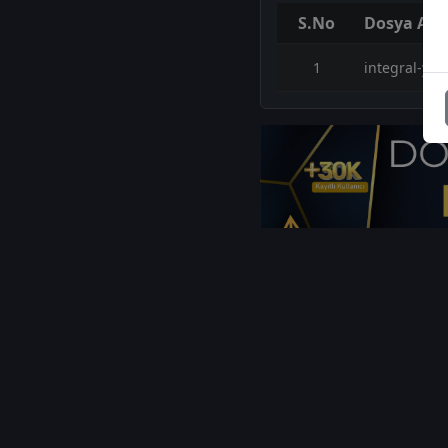
S.No
Dosya Adı
1
integral-yat
1