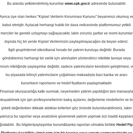
Bu alanda yetkilendirilmiş kurumlar
www.spk.gov.tr
adresinde bulunabilir.
25 Bilanço Analizi
Ayrıca üye olan herkes "Kişisel Verilerin Korunması Kanunu" beyanımızı okumuş v
24 Şubat 2026
kabul etmiştir. Açılacak herhangi hukiki bir dava neticesinde platformumuz yetkili
merciler ile gerekli uzlaşmayı sağlayacaktır, lakin zorunlu şartlar ve resmi kurumlar
dışında hiç bir yerde Kişisel Verilerinizin paylaşılmayacağını da beyan ederiz.
İlgili grup/internet sitesi/kanal hesabı bir yatırım kuruluşu değildir. Burada
gördükleriniz herhangi bir varlık için alım/satım yönlendirici nitelikte tavsiye veya
yorum niteliğinde paylaşımlar değildir, sadece yatırımcıların kendisini geliştirmesi, v
bu piyasada bilinçli yatırımcıların çoğalması maksadıyla bazı banka ve aracı
kurumların raporlarını ve hedef fiyatlarını paylaşmaktadır.
Finansal okuryazarlığa katkı sunmak, neye/neden yatırım yapıldığını tam manasıyl
okuyabilmek için işin profesyonellerinin bakış açılarını, değerleme modellerini ve bi
ço Analizi
şirketi değerlerken dikkate aldıkları kriterleri göz önünde bulundurabilirsiniz, lakin
yalnızca bu raporlar veya analizlere güvenerek yatırım yapmak sizi maddi kayıplar
ğratabilir.. Bu bilgiler/paylaşımlar kurum&banka raporları olmakla birlikte
Hedef Fiy