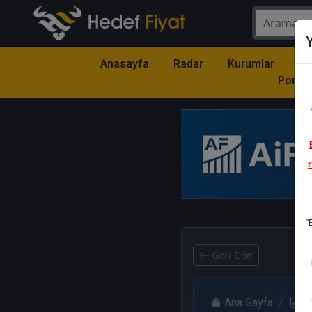
Y
Anasayfa
Radar
Kurumlar
Mo
Portfö
r
1
"
Geri Dön
Ana Sayfa
R