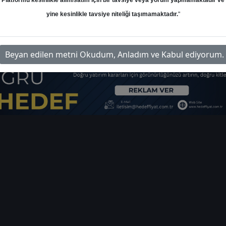
Platformu kesinlikle alım/satım için bir tavsiye veya yorum yapmamaktadır ve
yine kesinlikle tavsiye niteliği taşımamaktadır.
"
irim-karsn-bilanco-analiz-6644
İl
Beyan edilen metni Okudum, Anladım ve Kabul ediyorum.