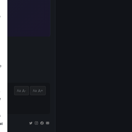
e
e
A-
A+
a
r
a
at