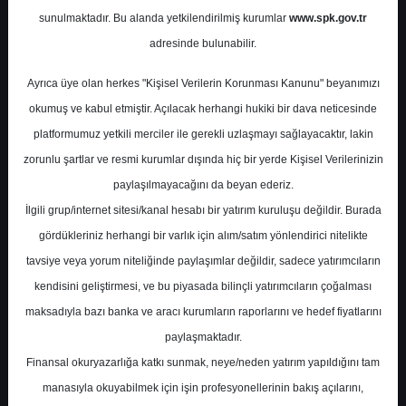
sunulmaktadır. Bu alanda yetkilendirilmiş kurumlar
www.spk.gov.tr
Alnus Yatırım
11 Kasım 2025
adresinde bulunabilir.
Ayrıca üye olan herkes "Kişisel Verilerin Korunması Kanunu" beyanımızı
okumuş ve kabul etmiştir. Açılacak herhangi hukiki bir dava neticesinde
platformumuz yetkili merciler ile gerekli uzlaşmayı sağlayacaktır, lakin
zorunlu şartlar ve resmi kurumlar dışında hiç bir yerde Kişisel Verilerinizin
paylaşılmayacağını da beyan ederiz.
İlgili grup/internet sitesi/kanal hesabı bir yatırım kuruluşu değildir. Burada
A-
A+
gördükleriniz herhangi bir varlık için alım/satım yönlendirici nitelikte
Alnus Yatırım, KARSN - Karsan Otomotiv için
tavsiye veya yorum niteliğinde paylaşımlar değildir, sadece yatırımcıların
hedef fiyatını 15,30 TL seviyesinden 14,26
kendisini geliştirmesi, ve bu piyasada bilinçli yatırımcıların çoğalması
TL’ye revize ederken tavsiyesini ise 'AL'
maksadıyla bazı banka ve aracı kurumların raporlarını ve hedef fiyatlarını
olarak korudu.
paylaşmaktadır.
Finansal okuryazarlığa katkı sunmak, neye/neden yatırım yapıldığını tam
manasıyla okuyabilmek için işin profesyonellerinin bakış açılarını,
Salı, 11 Kasım 2025 00:00