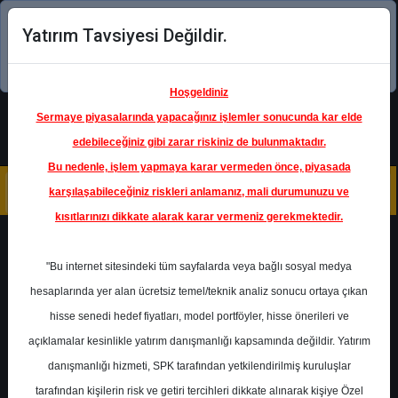
Yatırım Tavsiyesi Değildir.
Şimdi uygulamayı indirin!
Hoşgeldiniz
Sermaye piyasalarında yapacağınız işlemler sonucunda kar elde
edebileceğiniz gibi zarar riskiniz de bulunmaktadır.
Bu nedenle, işlem yapmaya karar vermeden önce, piyasada
karşılaşabileceğiniz riskleri anlamanız, mali durumunuzu ve
kısıtlarınızı dikkate alarak karar vermeniz gerekmektedir.
Geri Dön
"Bu internet sitesindeki tüm sayfalarda veya bağlı sosyal medya
hesaplarında yer alan ücretsiz temel/teknik analiz sonucu ortaya çıkan
Ana Sayfa
Raporlar
Alnus Yatırım
hisse senedi hedef fiyatları, model portföyler, hisse önerileri ve
Rapor Detay
açıklamalar kesinlikle yatırım danışmanlığı kapsamında değildir. Yatırım
danışmanlığı hizmeti, SPK tarafından yetkilendirilmiş kuruluşlar
KARSN - Hedef Fiyat
tarafından kişilerin risk ve getiri tercihleri dikkate alınarak kişiye Özel