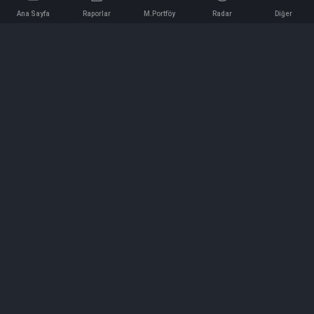
Ana Sayfa
Raporlar
M.Portföy
Radar
Diğer
İletişim
Bilgi ve Reklam için bizimle iletişime geçin!
iletisim@hedeffiyat.com.tr