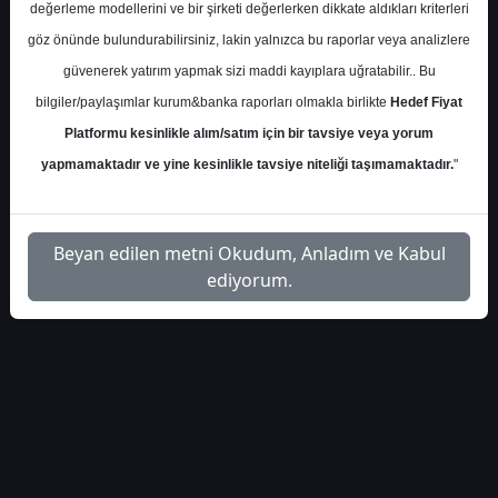
değerleme modellerini ve bir şirketi değerlerken dikkate aldıkları kriterleri
göz önünde bulundurabilirsiniz, lakin yalnızca bu raporlar veya analizlere
S.No
Dosya Adı
İndir
güvenerek yatırım yapmak sizi maddi kayıplara uğratabilir.. Bu
İlgili
bilgiler/paylaşımlar kurum&banka raporları olmakla birlikte
Hedef Fiyat
alnus-yatirim-karsan-hisse-
1
Dosyayı
Platformu kesinlikle alım/satım için bir tavsiye veya yorum
hedef-fiyat-2026
İndir
yapmamaktadır ve yine kesinlikle tavsiye niteliği taşımamaktadır.
"
Beyan edilen metni Okudum, Anladım ve Kabul
ediyorum.
1