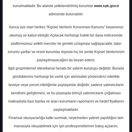
Sektörü Prim Üretim
sunulmaktadır. Bu alanda yetkilendirilmiş kurumlar
www.spk.gov.tr
Raporu
adresinde bulunabilir.
Ayrıca üye olan herkes "Kişisel Verilerin Korunması Kanunu" beyanımızı
İntegral Yatırım
24 Aralık 2025
okumuş ve kabul etmiştir. Açılacak herhangi hukiki bir dava neticesinde
platformumuz yetkili merciler ile gerekli uzlaşmayı sağlayacaktır, lakin
zorunlu şartlar ve resmi kurumlar dışında hiç bir yerde Kişisel Verilerinizin
paylaşılmayacağını da beyan ederiz.
İlgili grup/internet sitesi/kanal hesabı bir yatırım kuruluşu değildir. Burada
gördükleriniz herhangi bir varlık için alım/satım yönlendirici nitelikte
tavsiye veya yorum niteliğinde paylaşımlar değildir, sadece yatırımcıların
kendisini geliştirmesi, ve bu piyasada bilinçli yatırımcıların çoğalması
A-
A+
maksadıyla bazı banka ve aracı kurumların raporlarını ve hedef fiyatlarını
Kasım-2025 Sigortacılık Sektörü Prim
paylaşmaktadır.
Üretim Raporu
Finansal okuryazarlığa katkı sunmak, neye/neden yatırım yapıldığını tam
manasıyla okuyabilmek için işin profesyonellerinin bakış açılarını,