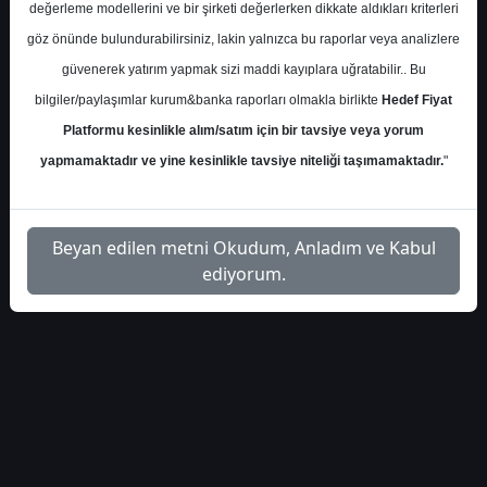
değerleme modellerini ve bir şirketi değerlerken dikkate aldıkları kriterleri
Çarşamba, 24 Aralık 2025 00:00
göz önünde bulundurabilirsiniz, lakin yalnızca bu raporlar veya analizlere
güvenerek yatırım yapmak sizi maddi kayıplara uğratabilir.. Bu
S.No
Dosya Adı
İndir
bilgiler/paylaşımlar kurum&banka raporları olmakla birlikte
Hedef Fiyat
İlgili
Platformu kesinlikle alım/satım için bir tavsiye veya yorum
integral-yatirim-kasim-ayi-
1
Dosyayı
sigorta-prim-uretimi-2025
yapmamaktadır ve yine kesinlikle tavsiye niteliği taşımamaktadır.
"
İndir
Beyan edilen metni Okudum, Anladım ve Kabul
ediyorum.
1