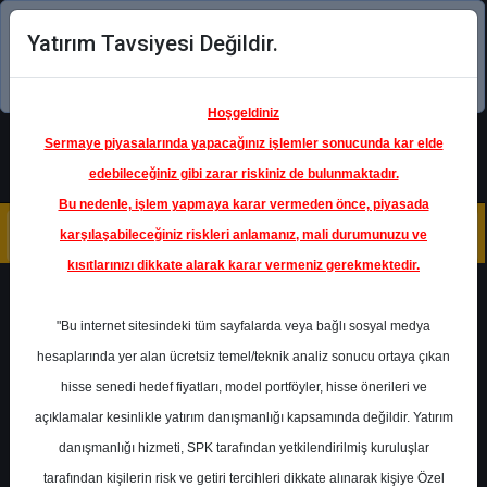
Yatırım Tavsiyesi Değildir.
Şimdi uygulamayı indirin!
Hoşgeldiniz
Sermaye piyasalarında yapacağınız işlemler sonucunda kar elde
edebileceğiniz gibi zarar riskiniz de bulunmaktadır.
Bu nedenle, işlem yapmaya karar vermeden önce, piyasada
karşılaşabileceğiniz riskleri anlamanız, mali durumunuzu ve
kısıtlarınızı dikkate alarak karar vermeniz gerekmektedir.
Geri Dön
"Bu internet sitesindeki tüm sayfalarda veya bağlı sosyal medya
hesaplarında yer alan ücretsiz temel/teknik analiz sonucu ortaya çıkan
Ana Sayfa
Raporlar
hisse senedi hedef fiyatları, model portföyler, hisse önerileri ve
İntegral Yatırım
Rapor Detay
açıklamalar kesinlikle yatırım danışmanlığı kapsamında değildir. Yatırım
danışmanlığı hizmeti, SPK tarafından yetkilendirilmiş kuruluşlar
Kasım-2025 Sigortacılık
tarafından kişilerin risk ve getiri tercihleri dikkate alınarak kişiye Özel