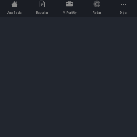
Ana Sayfa
Raporlar
M.Portföy
Radar
Diğer
İletişim
Bilgi ve Reklam için bizimle iletişime geçin!