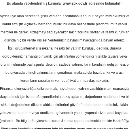
Bu alanda yetkilendirilmiş kurumlar
www.spk.gov.tr
adresinde bulunabilir.
anço Analizi
Ayrıca üye olan herkes "Kişisel Verilerin Korunması Kanunu" beyanımızı okumuş v
07 Kasım 2025
kabul etmiştir. Açılacak herhangi hukiki bir dava neticesinde platformumuz yetkili
merciler ile gerekli uzlaşmayı sağlayacaktır, lakin zorunlu şartlar ve resmi kurumlar
dışında hiç bir yerde Kişisel Verilerinizin paylaşılmayacağını da beyan ederiz.
İlgili grup/internet sitesi/kanal hesabı bir yatırım kuruluşu değildir. Burada
gördükleriniz herhangi bir varlık için alım/satım yönlendirici nitelikte tavsiye veya
yorum niteliğinde paylaşımlar değildir, sadece yatırımcıların kendisini geliştirmesi, v
bu piyasada bilinçli yatırımcıların çoğalması maksadıyla bazı banka ve aracı
kurumların raporlarını ve hedef fiyatlarını paylaşmaktadır.
Finansal okuryazarlığa katkı sunmak, neye/neden yatırım yapıldığını tam manasıyl
okuyabilmek için işin profesyonellerinin bakış açılarını, değerleme modellerini ve bi
lizi
şirketi değerlerken dikkate aldıkları kriterleri göz önünde bulundurabilirsiniz, lakin
yalnızca bu raporlar veya analizlere güvenerek yatırım yapmak sizi maddi kayıplar
ğratabilir.. Bu bilgiler/paylaşımlar kurum&banka raporları olmakla birlikte
Hedef Fiy