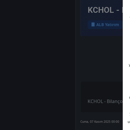
KCHOL - Bil
ALB Yatırım
KCHOL - Bilanço Ana
Cuma, 07 Kasım 2025 00:00
u