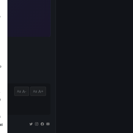
e
e
A-
A+
a
r
a
at