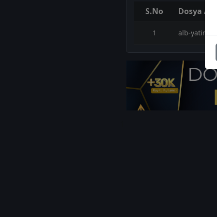
S.No
Dosya Adı
1
alb-yatirim
1