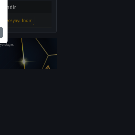
İndir
ili Dosyayı İndir