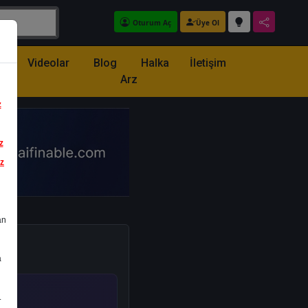
Oturum Aç
Üye Ol
z
Videolar
Blog
Halka
İletişim
Arz
z
z
iz
an
a
.