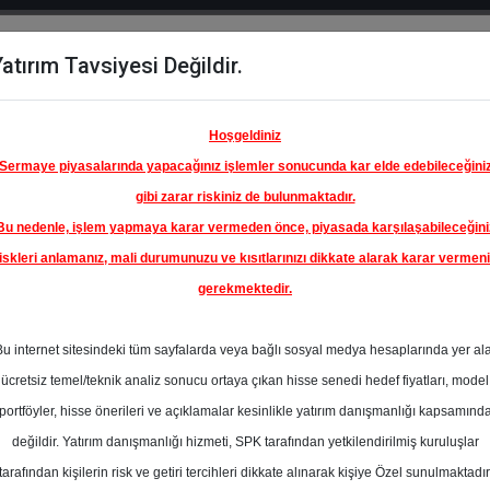
atırım Tavsiyesi Değildir.
del
Hisse
Öne
Raporlar
Partnerlerimi
y
Karşılaştır
Çıkanlar
Hoşgeldiniz
Sermaye piyasalarında yapacağınız işlemler sonucunda kar elde edebileceğini
gibi zarar riskiniz de bulunmaktadır.
Bu nedenle, işlem yapmaya karar vermeden önce, piyasada karşılaşabileceğini
iskleri anlamanız, mali durumunuzu ve kısıtlarınızı dikkate alarak karar vermen
gerekmektedir.
Bu internet sitesindeki tüm sayfalarda veya bağlı sosyal medya hesaplarında yer al
ücretsiz temel/teknik analiz sonucu ortaya çıkan hisse senedi hedef fiyatları, model
portföyler, hisse önerileri ve açıklamalar kesinlikle yatırım danışmanlığı kapsamınd
değildir. Yatırım danışmanlığı hizmeti, SPK tarafından yetkilendirilmiş kuruluşlar
aporlar
ALB Yatırım
Rapor Detay
tarafından kişilerin risk ve getiri tercihleri dikkate alınarak kişiye Özel sunulmaktadır