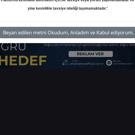
Platformu kesinlikle alım/satım için bir tavsiye veya yorum yapmamaktadır ve
yine kesinlikle tavsiye niteliği taşımamaktadır.
"
-kchol-bilanco-analizi-44837
İlg
Beyan edilen metni Okudum, Anladım ve Kabul ediyorum.