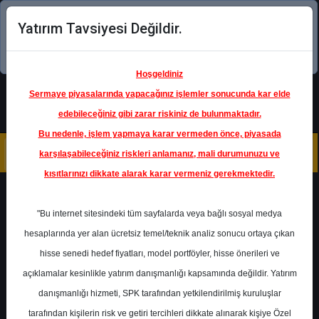
Yatırım Tavsiyesi Değildir.
Şimdi uygulamayı indirin!
Hoşgeldiniz
Sermaye piyasalarında yapacağınız işlemler sonucunda kar elde
edebileceğiniz gibi zarar riskiniz de bulunmaktadır.
Bu nedenle, işlem yapmaya karar vermeden önce, piyasada
karşılaşabileceğiniz riskleri anlamanız, mali durumunuzu ve
kısıtlarınızı dikkate alarak karar vermeniz gerekmektedir.
Geri Dön
"Bu internet sitesindeki tüm sayfalarda veya bağlı sosyal medya
hesaplarında yer alan ücretsiz temel/teknik analiz sonucu ortaya çıkan
Ana Sayfa
Raporlar
Ziraat Yatırım
hisse senedi hedef fiyatları, model portföyler, hisse önerileri ve
Rapor Detay
açıklamalar kesinlikle yatırım danışmanlığı kapsamında değildir. Yatırım
danışmanlığı hizmeti, SPK tarafından yetkilendirilmiş kuruluşlar
KCHOL - Hedef Fiyat
tarafından kişilerin risk ve getiri tercihleri dikkate alınarak kişiye Özel