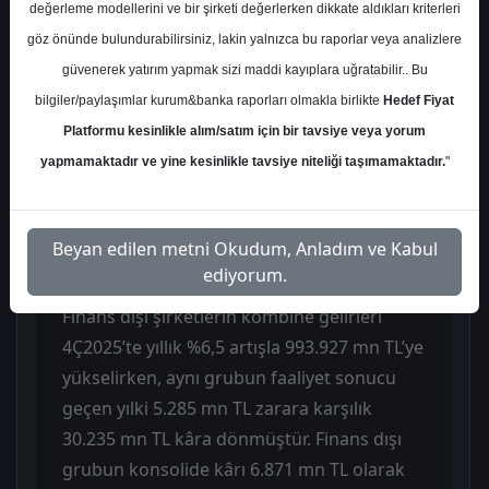
mn TL olan piyasa beklentisinin üzerinde
değerleme modellerini ve bir şirketi değerlerken dikkate aldıkları kriterleri
performans göstermiştir. Geçen yılın aynı
göz önünde bulundurabilirsiniz, lakin yalnızca bu raporlar veya analizlere
döneminde 7.996 mn TL zarar açıklayan
güvenerek yatırım yapmak sizi maddi kayıplara uğratabilir.. Bu
holding, güçlü son çeyrek katkısıyla 2025
bilgiler/paylaşımlar kurum&banka raporları olmakla birlikte
Hedef Fiyat
yılını toplam 22.001 mn TL ana ortaklık net
Platformu kesinlikle alım/satım için bir tavsiye veya yorum
kâr ile tamamlamıştır (2024: 1.709 mn TL
yapmamaktadır ve yine kesinlikle tavsiye niteliği taşımamaktadır.
"
kâr). Finans ve otomotiv başta olmak üzere
faaliyet gösterilen sektörlerdeki iyileşmeler
Beyan edilen metni Okudum, Anladım ve Kabul
kârlılıktaki artışta belirleyici olmuştur.
ediyorum.
Finans dışı şirketlerin kombine gelirleri
4Ç2025’te yıllık %6,5 artışla 993.927 mn TL’ye
yükselirken, aynı grubun faaliyet sonucu
geçen yılki 5.285 mn TL zarara karşılık
30.235 mn TL kâra dönmüştür. Finans dışı
grubun konsolide kârı 6.871 mn TL olarak