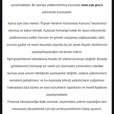
sunulmaktadır. Bu alanda yetkilendirilmiş kurumlar
www.spk.gov.tr
Ziraat Yatırım
19 Şubat 2026
adresinde bulunabilir.
Ayrıca üye olan herkes "Kişisel Verilerin Korunması Kanunu" beyanımızı
okumuş ve kabul etmiştir. Açılacak herhangi hukiki bir dava neticesinde
platformumuz yetkili merciler ile gerekli uzlaşmayı sağlayacaktır, lakin
zorunlu şartlar ve resmi kurumlar dışında hiç bir yerde Kişisel Verilerinizin
paylaşılmayacağını da beyan ederiz.
İlgili grup/internet sitesi/kanal hesabı bir yatırım kuruluşu değildir. Burada
A-
A+
gördükleriniz herhangi bir varlık için alım/satım yönlendirici nitelikte
Ziraat Yatırım KCHOL için hedef fiyatını
tavsiye veya yorum niteliğinde paylaşımlar değildir, sadece yatırımcıların
254.7 TL'den 336.5 TL'ye yükseltti,
kendisini geliştirmesi, ve bu piyasada bilinçli yatırımcıların çoğalması
tavsiyesini AL olarak korudu.
maksadıyla bazı banka ve aracı kurumların raporlarını ve hedef fiyatlarını
paylaşmaktadır.
Koç Holding, 4Ç2025’te 7.024 mn TL ana
Finansal okuryazarlığa katkı sunmak, neye/neden yatırım yapıldığını tam
ortaklık net dönem kârı açıklamış ve 4.624
manasıyla okuyabilmek için işin profesyonellerinin bakış açılarını,