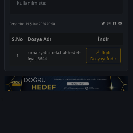
kullanılmıştır.
Perşembe, 19 Şubat 2026 00:00
S.No
Dosya Adı
İndir
ziraat-yatirim-kchol-hedef-
İlgili
1
fiyat-6644
Dosyayı İndir
1