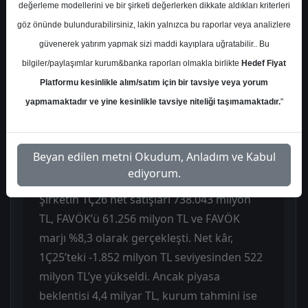
tuttu ve tavsiyesini Endeks Üstü Getiri
değerleme modellerini ve bir şirketi değerlerken dikkate aldıkları kriterleri
olarak korudu. Raporun ana mesajı, 1Ç26
göz önünde bulundurabilirsiniz, lakin yalnızca bu raporlar veya analizlere
sonuçlarında parasal kaybın net kârı
güvenerek yatırım yapmak sizi maddi kayıplara uğratabilir.. Bu
baskıladığı yönünde oldu. Koç Holding
bilgiler/paylaşımlar kurum&banka raporları olmakla birlikte
Hedef Fiyat
1Ç26’da piyasa beklentisinin altında 0,5
Platformu kesinlikle alım/satım için bir tavsiye veya yorum
milyar TL net kâr açıkladı. Şirketin net kârı,
yapmamaktadır ve yine kesinlikle tavsiye niteliği taşımamaktadır.
"
bir yıl önceki 1,9 milyar TL’lik zarardan
faaliyet kârındaki büyüme sayesinde
Beyan edilen metni Okudum, Anladım ve Kabul
pozitife döndü.
ediyorum.
Şirketin 1Ç26 net satışları 738.043 milyon
TL, FAVÖK’ü 61.256 milyon TL ve FAVÖK
marjı %8,3 olarak gerçekleşti. Net kâr,
1Ç25’teki -1.852 milyon TL seviyesinden 522
milyon TL’ye yükseldi. Ancak piyasa
beklentisi 4,4 milyar TL, kurum tahmini ise