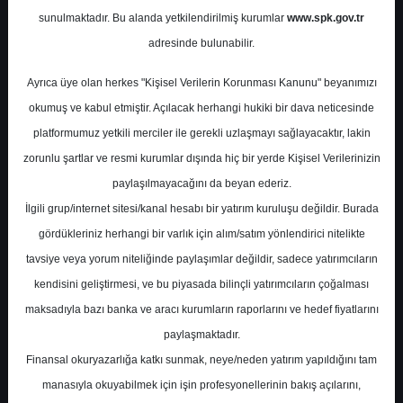
sunulmaktadır. Bu alanda yetkilendirilmiş kurumlar
www.spk.gov.tr
Ak Yatırım
11 Mayıs 2026
adresinde bulunabilir.
Ayrıca üye olan herkes "Kişisel Verilerin Korunması Kanunu" beyanımızı
okumuş ve kabul etmiştir. Açılacak herhangi hukiki bir dava neticesinde
platformumuz yetkili merciler ile gerekli uzlaşmayı sağlayacaktır, lakin
zorunlu şartlar ve resmi kurumlar dışında hiç bir yerde Kişisel Verilerinizin
paylaşılmayacağını da beyan ederiz.
İlgili grup/internet sitesi/kanal hesabı bir yatırım kuruluşu değildir. Burada
A-
A+
gördükleriniz herhangi bir varlık için alım/satım yönlendirici nitelikte
Ak Yatırım, KCHOL - Koç Holding için
tavsiye veya yorum niteliğinde paylaşımlar değildir, sadece yatırımcıların
hedef fiyatını 334 TL'de tuttu, tavsiyesini
kendisini geliştirmesi, ve bu piyasada bilinçli yatırımcıların çoğalması
Endeks Üstü Getiri olarak korudu.
maksadıyla bazı banka ve aracı kurumların raporlarını ve hedef fiyatlarını
paylaşmaktadır.
Ak Yatırım, Koç Holding için 12A hedef
Finansal okuryazarlığa katkı sunmak, neye/neden yatırım yapıldığını tam
fiyatını hisse başına 334 TL seviyesinde sabit
manasıyla okuyabilmek için işin profesyonellerinin bakış açılarını,