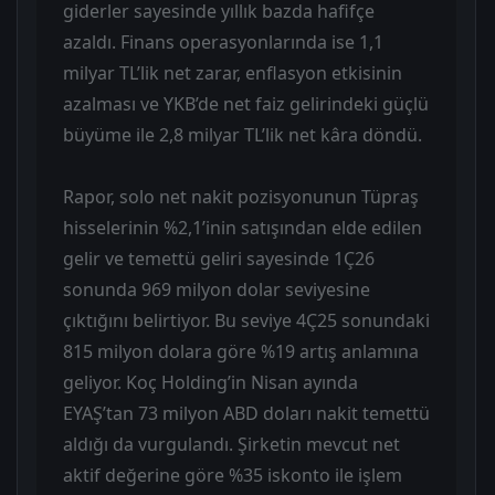
giderler sayesinde yıllık bazda hafifçe
azaldı. Finans operasyonlarında ise 1,1
milyar TL’lik net zarar, enflasyon etkisinin
azalması ve YKB’de net faiz gelirindeki güçlü
büyüme ile 2,8 milyar TL’lik net kâra döndü.
Rapor, solo net nakit pozisyonunun Tüpraş
hisselerinin %2,1’inin satışından elde edilen
gelir ve temettü geliri sayesinde 1Ç26
sonunda 969 milyon dolar seviyesine
çıktığını belirtiyor. Bu seviye 4Ç25 sonundaki
815 milyon dolara göre %19 artış anlamına
geliyor. Koç Holding’in Nisan ayında
EYAŞ’tan 73 milyon ABD doları nakit temettü
aldığı da vurgulandı. Şirketin mevcut net
aktif değerine göre %35 iskonto ile işlem