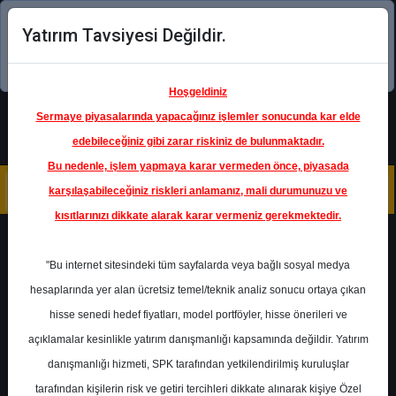
Yatırım Tavsiyesi Değildir.
Şimdi uygulamayı indirin!
Hoşgeldiniz
Sermaye piyasalarında yapacağınız işlemler sonucunda kar elde
edebileceğiniz gibi zarar riskiniz de bulunmaktadır.
Bu nedenle, işlem yapmaya karar vermeden önce, piyasada
karşılaşabileceğiniz riskleri anlamanız, mali durumunuzu ve
kısıtlarınızı dikkate alarak karar vermeniz gerekmektedir.
Geri Dön
"Bu internet sitesindeki tüm sayfalarda veya bağlı sosyal medya
hesaplarında yer alan ücretsiz temel/teknik analiz sonucu ortaya çıkan
Ana Sayfa
Raporlar
Ak Yatırım
hisse senedi hedef fiyatları, model portföyler, hisse önerileri ve
Rapor Detay
açıklamalar kesinlikle yatırım danışmanlığı kapsamında değildir. Yatırım
danışmanlığı hizmeti, SPK tarafından yetkilendirilmiş kuruluşlar
KCHOL - Hedef Fiyat
tarafından kişilerin risk ve getiri tercihleri dikkate alınarak kişiye Özel