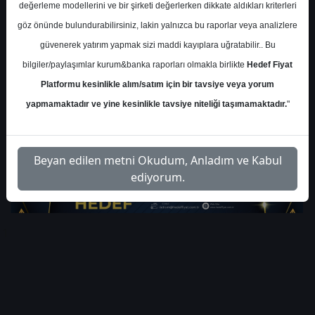
Cuma, 09 Ocak 2026 00:00
değerleme modellerini ve bir şirketi değerlerken dikkate aldıkları kriterleri
göz önünde bulundurabilirsiniz, lakin yalnızca bu raporlar veya analizlere
S.No
Dosya Adı
İndir
güvenerek yatırım yapmak sizi maddi kayıplara uğratabilir.. Bu
bilgiler/paylaşımlar kurum&banka raporları olmakla birlikte
Hedef Fiyat
seker-yatirim-kchol-hedef-
İlgili
1
Platformu kesinlikle alım/satım için bir tavsiye veya yorum
fiyat-2026
Dosyayı İndir
yapmamaktadır ve yine kesinlikle tavsiye niteliği taşımamaktadır.
"
seker-yatirim-kchol-nad-
İlgili
2
tablosu
Dosyayı İndir
Beyan edilen metni Okudum, Anladım ve Kabul
ediyorum.
1