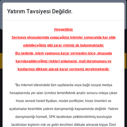
Yatırım Tavsiyesi Değildir.
Şimdi uygulamayı indirin!
Hoşgeldiniz
Sermaye piyasalarında yapacağınız işlemler sonucunda kar elde
edebileceğiniz gibi zarar riskiniz de bulunmaktadır.
Bu nedenle, işlem yapmaya karar vermeden önce, piyasada
karşılaşabileceğiniz riskleri anlamanız, mali durumunuzu ve
kısıtlarınızı dikkate alarak karar vermeniz gerekmektedir.
Geri Dön
"Bu internet sitesindeki tüm sayfalarda veya bağlı sosyal medya
hesaplarında yer alan ücretsiz temel/teknik analiz sonucu ortaya çıkan
Ana Sayfa
Raporlar
Şeker Yatırım
hisse senedi hedef fiyatları, model portföyler, hisse önerileri ve
Rapor Detay
açıklamalar kesinlikle yatırım danışmanlığı kapsamında değildir. Yatırım
danışmanlığı hizmeti, SPK tarafından yetkilendirilmiş kuruluşlar
KCHOL - Hedef Fiyat ve
tarafından kişilerin risk ve getiri tercihleri dikkate alınarak kişiye Özel