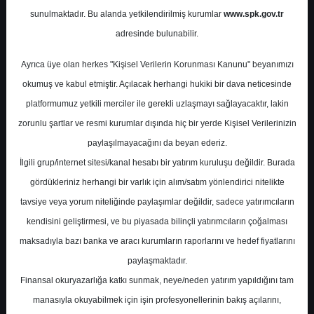
NAD
sunulmaktadır. Bu alanda yetkilendirilmiş kurumlar
www.spk.gov.tr
adresinde bulunabilir.
Şeker Yatırım
09 Ocak 2026
Ayrıca üye olan herkes "Kişisel Verilerin Korunması Kanunu" beyanımızı
okumuş ve kabul etmiştir. Açılacak herhangi hukiki bir dava neticesinde
platformumuz yetkili merciler ile gerekli uzlaşmayı sağlayacaktır, lakin
zorunlu şartlar ve resmi kurumlar dışında hiç bir yerde Kişisel Verilerinizin
paylaşılmayacağını da beyan ederiz.
İlgili grup/internet sitesi/kanal hesabı bir yatırım kuruluşu değildir. Burada
gördükleriniz herhangi bir varlık için alım/satım yönlendirici nitelikte
A-
A+
tavsiye veya yorum niteliğinde paylaşımlar değildir, sadece yatırımcıların
kendisini geliştirmesi, ve bu piyasada bilinçli yatırımcıların çoğalması
Şeker Yatırım, KCHOL - Koç Holding için
maksadıyla bazı banka ve aracı kurumların raporlarını ve hedef fiyatlarını
hedef fiyatını 243,75 TL'den 318,51 TL'ye
paylaşmaktadır.
yükseltti, tavsiyesini 'AL' olarak korudu.
Finansal okuryazarlığa katkı sunmak, neye/neden yatırım yapıldığını tam
manasıyla okuyabilmek için işin profesyonellerinin bakış açılarını,