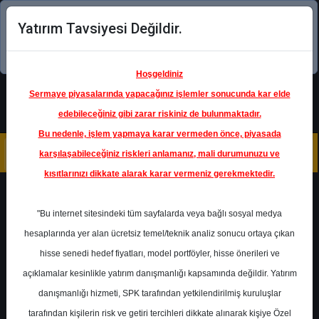
Yatırım Tavsiyesi Değildir.
Şimdi uygulamayı indirin!
Hoşgeldiniz
Sermaye piyasalarında yapacağınız işlemler sonucunda kar elde
edebileceğiniz gibi zarar riskiniz de bulunmaktadır.
Bu nedenle, işlem yapmaya karar vermeden önce, piyasada
karşılaşabileceğiniz riskleri anlamanız, mali durumunuzu ve
kısıtlarınızı dikkate alarak karar vermeniz gerekmektedir.
Geri Dön
"Bu internet sitesindeki tüm sayfalarda veya bağlı sosyal medya
hesaplarında yer alan ücretsiz temel/teknik analiz sonucu ortaya çıkan
Ana Sayfa
Raporlar
hisse senedi hedef fiyatları, model portföyler, hisse önerileri ve
İntegral Yatırım
Rapor Detay
açıklamalar kesinlikle yatırım danışmanlığı kapsamında değildir. Yatırım
danışmanlığı hizmeti, SPK tarafından yetkilendirilmiş kuruluşlar
KRDMD - Bilanço Analizi
tarafından kişilerin risk ve getiri tercihleri dikkate alınarak kişiye Özel