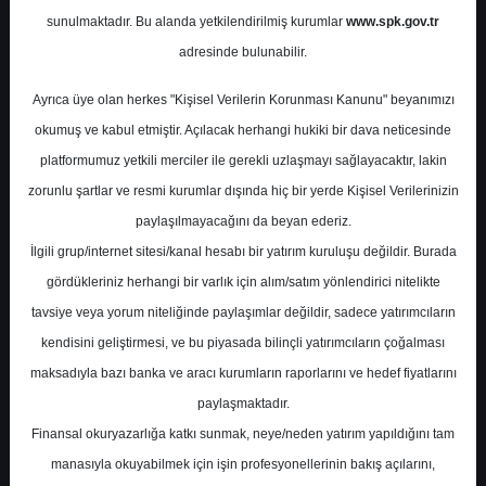
sunulmaktadır. Bu alanda yetkilendirilmiş kurumlar
www.spk.gov.tr
İntegral Yatırım
12 Mayıs 2025
adresinde bulunabilir.
Ayrıca üye olan herkes "Kişisel Verilerin Korunması Kanunu" beyanımızı
okumuş ve kabul etmiştir. Açılacak herhangi hukiki bir dava neticesinde
platformumuz yetkili merciler ile gerekli uzlaşmayı sağlayacaktır, lakin
zorunlu şartlar ve resmi kurumlar dışında hiç bir yerde Kişisel Verilerinizin
paylaşılmayacağını da beyan ederiz.
İlgili grup/internet sitesi/kanal hesabı bir yatırım kuruluşu değildir. Burada
A-
A+
gördükleriniz herhangi bir varlık için alım/satım yönlendirici nitelikte
Kardemir 1. Çeyrek Finansal Sonuç
tavsiye veya yorum niteliğinde paylaşımlar değildir, sadece yatırımcıların
Değerlendirmesi
kendisini geliştirmesi, ve bu piyasada bilinçli yatırımcıların çoğalması
maksadıyla bazı banka ve aracı kurumların raporlarını ve hedef fiyatlarını
paylaşmaktadır.
Pazartesi, 12 Mayıs 2025 00:00
Finansal okuryazarlığa katkı sunmak, neye/neden yatırım yapıldığını tam
manasıyla okuyabilmek için işin profesyonellerinin bakış açılarını,
S.No
Dosya Adı
İndir