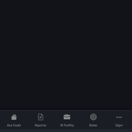
Ana Sayfa
Raporlar
M.Portföy
Radar
Diğer