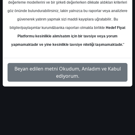
değerleme modellerini ve bir şirketi değerlerken dikkate aldıkları kriterleri
İlgili
göz önünde bulundurabilirsiniz, lakin yalnızca bu raporlar veya analizlere
integral-yatirim-krdmd-
1
Dosyayı
güvenerek yatırım yapmak sizi maddi kayıplara uğratabilir.. Bu
bilanco-analizi-5504944
İndir
bilgiler/paylaşımlar kurum&banka raporları olmakla birlikte
Hedef Fiyat
Platformu kesinlikle alım/satım için bir tavsiye veya yorum
yapmamaktadır ve yine kesinlikle tavsiye niteliği taşımamaktadır.
"
1
Beyan edilen metni Okudum, Anladım ve Kabul
ediyorum.