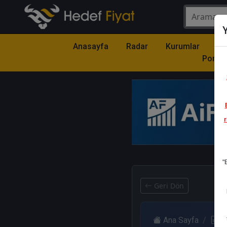
Y
Anasayfa
Radar
Kurumlar
Mo
Portfö
r
1
"
Geri Dön
Ana Sayfa
R