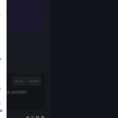
e
e
A-
A+
a
r
olarak yeniden
a
at