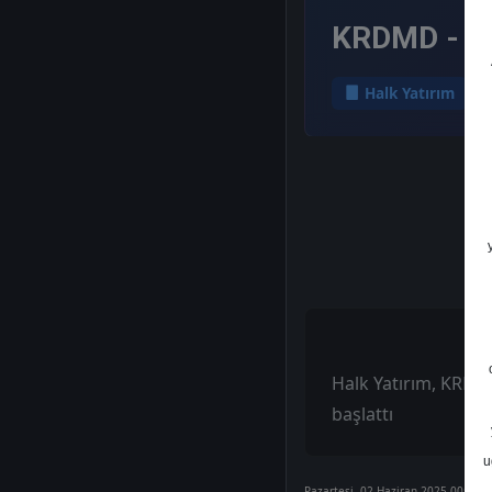
KRDMD - He
Halk Yatırım
Halk Yatırım, KRDMD
başlattı
u
Pazartesi, 02 Haziran 2025 00:00