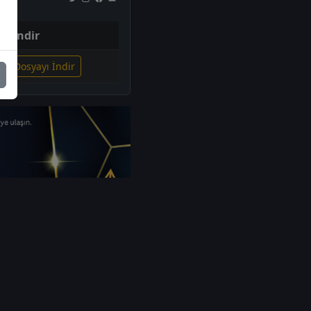
İndir
gili Dosyayı İndir