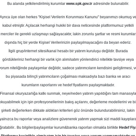
Bu alanda yetkilendirilmiş kurumlar
www.spk.gov.tr
adresinde bulunabilir.
def Fiyat
Ayrıca üye olan herkes "Kişisel Verilerin Korunması Kanunu" beyanımızı okumuş v
02 Haziran 2025
kabul etmiştir. Açılacak herhangi hukiki bir dava neticesinde platformumuz yetkili
merciler ile gerekli uzlaşmayı sağlayacaktır, lakin zorunlu şartlar ve resmi kurumlar
dışında hiç bir yerde Kişisel Verilerinizin paylaşılmayacağını da beyan ederiz.
İlgili grup/internet sitesi/kanal hesabı bir yatırım kuruluşu değildir. Burada
gördükleriniz herhangi bir varlık için alım/satım yönlendirici nitelikte tavsiye veya
yorum niteliğinde paylaşımlar değildir, sadece yatırımcıların kendisini geliştirmesi, v
bu piyasada bilinçli yatırımcıların çoğalması maksadıyla bazı banka ve aracı
kurumların raporlarını ve hedef fiyatlarını paylaşmaktadır.
Finansal okuryazarlığa katkı sunmak, neye/neden yatırım yapıldığını tam manasıyl
okuyabilmek için işin profesyonellerinin bakış açılarını, değerleme modellerini ve bi
-KARDEMİR (D) için tavsiyesini 35,40 TL hedef fiyat ile 'AL' 
şirketi değerlerken dikkate aldıkları kriterleri göz önünde bulundurabilirsiniz, lakin
yalnızca bu raporlar veya analizlere güvenerek yatırım yapmak sizi maddi kayıplar
ğratabilir.. Bu bilgiler/paylaşımlar kurum&banka raporları olmakla birlikte
Hedef Fiy