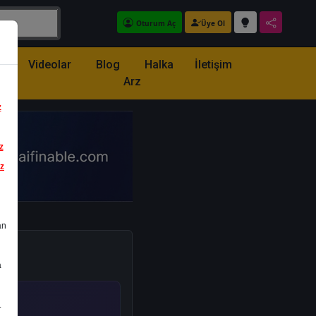
Oturum Aç
Üye Ol
z
Videolar
Blog
Halka
İletişim
Arz
z
z
iz
an
a
.