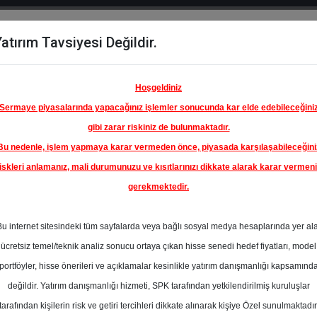
atırım Tavsiyesi Değildir.
del
Hisse
Öne
Raporlar
Partnerlerimi
y
Karşılaştır
Çıkanlar
Hoşgeldiniz
Sermaye piyasalarında yapacağınız işlemler sonucunda kar elde edebileceğini
gibi zarar riskiniz de bulunmaktadır.
Bu nedenle, işlem yapmaya karar vermeden önce, piyasada karşılaşabileceğini
iskleri anlamanız, mali durumunuzu ve kısıtlarınızı dikkate alarak karar vermen
gerekmektedir.
Bu internet sitesindeki tüm sayfalarda veya bağlı sosyal medya hesaplarında yer al
ücretsiz temel/teknik analiz sonucu ortaya çıkan hisse senedi hedef fiyatları, model
portföyler, hisse önerileri ve açıklamalar kesinlikle yatırım danışmanlığı kapsamınd
değildir. Yatırım danışmanlığı hizmeti, SPK tarafından yetkilendirilmiş kuruluşlar
aporlar
Halk Yatırım
Rapor Detay
tarafından kişilerin risk ve getiri tercihleri dikkate alınarak kişiye Özel sunulmaktadır