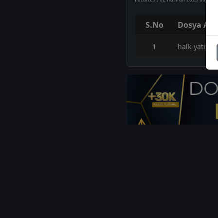
S.No
Dosya Adı
1
halk-yatirim
1