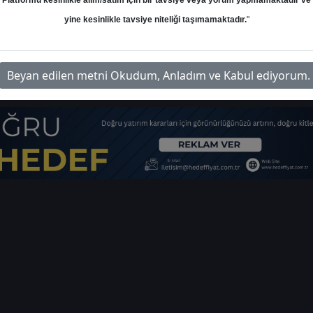
Platformu kesinlikle alım/satım için bir tavsiye veya yorum yapmamaktadır ve
yine kesinlikle tavsiye niteliği taşımamaktadır.
"
-kardemir-d-hedef-fiyat-5904
İl
Beyan edilen metni Okudum, Anladım ve Kabul ediyorum.