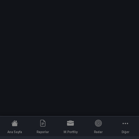
Ana Sayfa
Raporlar
M.Portföy
Radar
Diğer