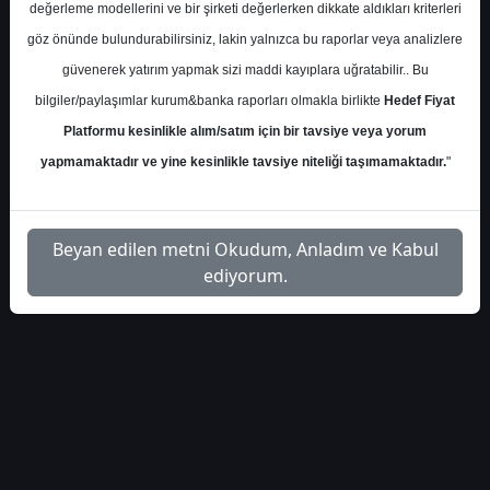
İlgili
değerleme modellerini ve bir şirketi değerlerken dikkate aldıkları kriterleri
alb-yatirim-kervan-gida-
1
Dosyayı
göz önünde bulundurabilirsiniz, lakin yalnızca bu raporlar veya analizlere
bilanco-analizi-449383
İndir
güvenerek yatırım yapmak sizi maddi kayıplara uğratabilir.. Bu
bilgiler/paylaşımlar kurum&banka raporları olmakla birlikte
Hedef Fiyat
Platformu kesinlikle alım/satım için bir tavsiye veya yorum
yapmamaktadır ve yine kesinlikle tavsiye niteliği taşımamaktadır.
"
1
Beyan edilen metni Okudum, Anladım ve Kabul
ediyorum.