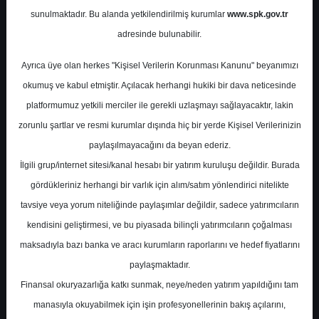
sunulmaktadır. Bu alanda yetkilendirilmiş kurumlar
www.spk.gov.tr
ALB Yatırım
11 Kasım 2025
adresinde bulunabilir.
Ayrıca üye olan herkes "Kişisel Verilerin Korunması Kanunu" beyanımızı
okumuş ve kabul etmiştir. Açılacak herhangi hukiki bir dava neticesinde
platformumuz yetkili merciler ile gerekli uzlaşmayı sağlayacaktır, lakin
zorunlu şartlar ve resmi kurumlar dışında hiç bir yerde Kişisel Verilerinizin
paylaşılmayacağını da beyan ederiz.
İlgili grup/internet sitesi/kanal hesabı bir yatırım kuruluşu değildir. Burada
A-
A+
gördükleriniz herhangi bir varlık için alım/satım yönlendirici nitelikte
KRVGD - Bilanço Analizi
tavsiye veya yorum niteliğinde paylaşımlar değildir, sadece yatırımcıların
kendisini geliştirmesi, ve bu piyasada bilinçli yatırımcıların çoğalması
maksadıyla bazı banka ve aracı kurumların raporlarını ve hedef fiyatlarını
Salı, 11 Kasım 2025 00:00
paylaşmaktadır.
Finansal okuryazarlığa katkı sunmak, neye/neden yatırım yapıldığını tam
S.No
Dosya Adı
İndir
manasıyla okuyabilmek için işin profesyonellerinin bakış açılarını,