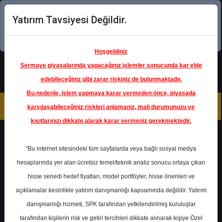
Yatırım Tavsiyesi Değildir.
Şimdi uygulamayı indirin!
Hoşgeldiniz
Sermaye piyasalarında yapacağınız işlemler sonucunda kar elde
edebileceğiniz gibi zarar riskiniz de bulunmaktadır.
Bu nedenle, işlem yapmaya karar vermeden önce, piyasada
karşılaşabileceğiniz riskleri anlamanız, mali durumunuzu ve
kısıtlarınızı dikkate alarak karar vermeniz gerekmektedir.
Geri Dön
"Bu internet sitesindeki tüm sayfalarda veya bağlı sosyal medya
hesaplarında yer alan ücretsiz temel/teknik analiz sonucu ortaya çıkan
Ana Sayfa
Raporlar
ALB Yatırım
hisse senedi hedef fiyatları, model portföyler, hisse önerileri ve
Rapor Detay
açıklamalar kesinlikle yatırım danışmanlığı kapsamında değildir. Yatırım
danışmanlığı hizmeti, SPK tarafından yetkilendirilmiş kuruluşlar
KRVGD - Bilanço Analizi
tarafından kişilerin risk ve getiri tercihleri dikkate alınarak kişiye Özel