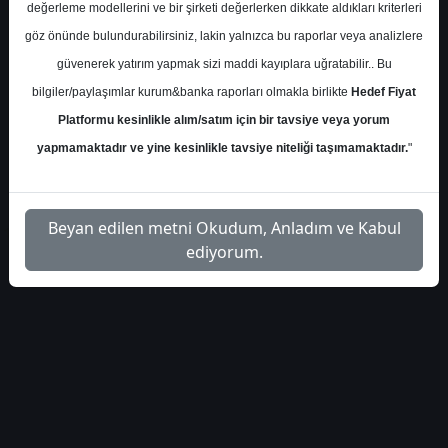
değerleme modellerini ve bir şirketi değerlerken dikkate aldıkları kriterleri
S.No
Dosya Adı
İndir
göz önünde bulundurabilirsiniz, lakin yalnızca bu raporlar veya analizlere
güvenerek yatırım yapmak sizi maddi kayıplara uğratabilir.. Bu
alnus-yatirim-model-
İlgili
1
bilgiler/paylaşımlar kurum&banka raporları olmakla birlikte
Hedef Fiyat
portfoy-2026-44
Dosyayı İndir
Platformu kesinlikle alım/satım için bir tavsiye veya yorum
yapmamaktadır ve yine kesinlikle tavsiye niteliği taşımamaktadır.
"
Beyan edilen metni Okudum, Anladım ve Kabul
1
ediyorum.