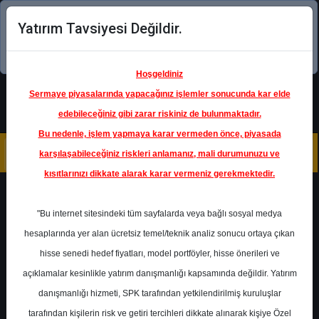
Yatırım Tavsiyesi Değildir.
Şimdi uygulamayı indirin!
Hoşgeldiniz
Sermaye piyasalarında yapacağınız işlemler sonucunda kar elde
edebileceğiniz gibi zarar riskiniz de bulunmaktadır.
Bu nedenle, işlem yapmaya karar vermeden önce, piyasada
karşılaşabileceğiniz riskleri anlamanız, mali durumunuzu ve
kısıtlarınızı dikkate alarak karar vermeniz gerekmektedir.
Geri Dön
"Bu internet sitesindeki tüm sayfalarda veya bağlı sosyal medya
hesaplarında yer alan ücretsiz temel/teknik analiz sonucu ortaya çıkan
Ana Sayfa
Raporlar
Alnus Yatırım
hisse senedi hedef fiyatları, model portföyler, hisse önerileri ve
Rapor Detay
açıklamalar kesinlikle yatırım danışmanlığı kapsamında değildir. Yatırım
danışmanlığı hizmeti, SPK tarafından yetkilendirilmiş kuruluşlar
Model Portföy - Alnus
tarafından kişilerin risk ve getiri tercihleri dikkate alınarak kişiye Özel