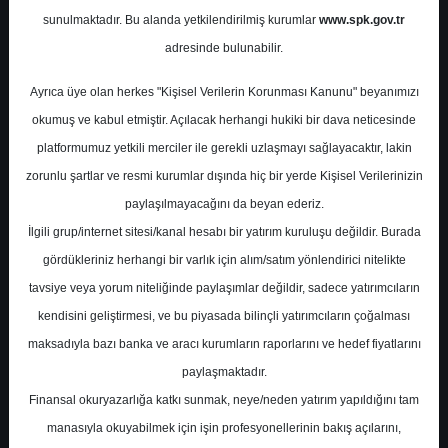
Yatırım
sunulmaktadır. Bu alanda yetkilendirilmiş kurumlar
www.spk.gov.tr
adresinde bulunabilir.
Alnus Yatırım
15 Ocak 2026
Ayrıca üye olan herkes "Kişisel Verilerin Korunması Kanunu" beyanımızı
okumuş ve kabul etmiştir. Açılacak herhangi hukiki bir dava neticesinde
platformumuz yetkili merciler ile gerekli uzlaşmayı sağlayacaktır, lakin
zorunlu şartlar ve resmi kurumlar dışında hiç bir yerde Kişisel Verilerinizin
paylaşılmayacağını da beyan ederiz.
İlgili grup/internet sitesi/kanal hesabı bir yatırım kuruluşu değildir. Burada
gördükleriniz herhangi bir varlık için alım/satım yönlendirici nitelikte
A-
A+
tavsiye veya yorum niteliğinde paylaşımlar değildir, sadece yatırımcıların
kendisini geliştirmesi, ve bu piyasada bilinçli yatırımcıların çoğalması
Kurum model portföyünden Mavi Giyim'i
maksadıyla bazı banka ve aracı kurumların raporlarını ve hedef fiyatlarını
çıkarırken Yayla Agro'yu ekledi.
paylaşmaktadır.
Finansal okuryazarlığa katkı sunmak, neye/neden yatırım yapıldığını tam
Perşembe, 15 Ocak 2026 00:00
manasıyla okuyabilmek için işin profesyonellerinin bakış açılarını,