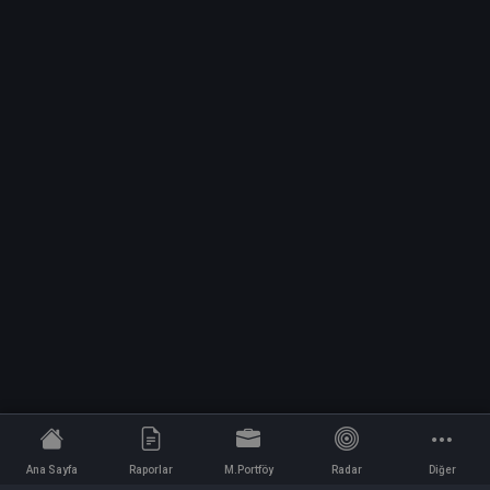
Ana Sayfa
Raporlar
M.Portföy
Radar
Diğer