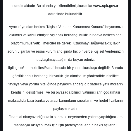
sunulmaktadır. Bu alanda yetkilendirilmiş kurumlar
www.spk.gov.tr
İntegral Yatırım
05 Haziran 2025
adresinde bulunabilir.
Ayrıca üye olan herkes "Kişisel Verilerin Korunması Kanunu" beyanımızı
okumuş ve kabul etmiştir. Açılacak herhangi hukiki bir dava neticesinde
platformumuz yetkili merciler ile gerekli uzlaşmayı sağlayacaktır, lakin
zorunlu şartlar ve resmi kurumlar dışında hiç bir yerde Kişisel Verilerinizin
paylaşılmayacağını da beyan ederiz.
İlgili grup/internet sitesi/kanal hesabı bir yatırım kuruluşu değildir. Burada
A-
A+
gördükleriniz herhangi bir varlık için alım/satım yönlendirici nitelikte
tavsiye veya yorum niteliğinde paylaşımlar değildir, sadece yatırımcıların
kendisini geliştirmesi, ve bu piyasada bilinçli yatırımcıların çoğalması
Perşembe, 05 Haziran 2025 00:00
maksadıyla bazı banka ve aracı kurumların raporlarını ve hedef fiyatlarını
paylaşmaktadır.
S.No
Dosya Adı
İndir
Finansal okuryazarlığa katkı sunmak, neye/neden yatırım yapıldığını tam
İlgili
manasıyla okuyabilmek için işin profesyonellerinin bakış açılarını,
integral-yatirim-mayis-ayi-