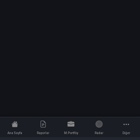
Ana Sayfa
Raporlar
M.Portföy
Radar
Diğer