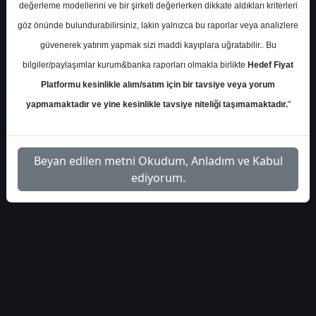
1
Dosyayı
değerleme modellerini ve bir şirketi değerlerken dikkate aldıkları kriterleri
otomotiv-verileri-443
İndir
göz önünde bulundurabilirsiniz, lakin yalnızca bu raporlar veya analizlere
güvenerek yatırım yapmak sizi maddi kayıplara uğratabilir.. Bu
bilgiler/paylaşımlar kurum&banka raporları olmakla birlikte
Hedef Fiyat
Platformu kesinlikle alım/satım için bir tavsiye veya yorum
yapmamaktadır ve yine kesinlikle tavsiye niteliği taşımamaktadır.
"
1
Beyan edilen metni Okudum, Anladım ve Kabul
ediyorum.