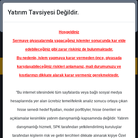
Yatırım Tavsiyesi Değildir.
Şimdi uygulamayı indirin!
Hoşgeldiniz
Sermaye piyasalarında yapacağınız işlemler sonucunda kar elde
edebileceğiniz gibi zarar riskiniz de bulunmaktadır.
Bu nedenle, işlem yapmaya karar vermeden önce, piyasada
karşılaşabileceğiniz riskleri anlamanız, mali durumunuzu ve
kısıtlarınızı dikkate alarak karar vermeniz gerekmektedir.
Geri Dön
"Bu internet sitesindeki tüm sayfalarda veya bağlı sosyal medya
hesaplarında yer alan ücretsiz temel/teknik analiz sonucu ortaya çıkan
Ana Sayfa
Raporlar
hisse senedi hedef fiyatları, model portföyler, hisse önerileri ve
İntegral Yatırım
Rapor Detay
açıklamalar kesinlikle yatırım danışmanlığı kapsamında değildir. Yatırım
danışmanlığı hizmeti, SPK tarafından yetkilendirilmiş kuruluşlar
Otomotiv Sektörü
tarafından kişilerin risk ve getiri tercihleri dikkate alınarak kişiye Özel