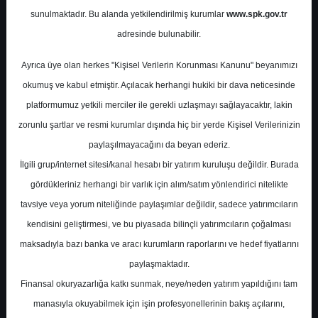
Analist Toplantı Notu
sunulmaktadır. Bu alanda yetkilendirilmiş kurumlar
www.spk.gov.tr
adresinde bulunabilir.
Tacirler Yatırım
10 Haziran 2024
Ayrıca üye olan herkes "Kişisel Verilerin Korunması Kanunu" beyanımızı
okumuş ve kabul etmiştir. Açılacak herhangi hukiki bir dava neticesinde
platformumuz yetkili merciler ile gerekli uzlaşmayı sağlayacaktır, lakin
zorunlu şartlar ve resmi kurumlar dışında hiç bir yerde Kişisel Verilerinizin
paylaşılmayacağını da beyan ederiz.
İlgili grup/internet sitesi/kanal hesabı bir yatırım kuruluşu değildir. Burada
gördükleriniz herhangi bir varlık için alım/satım yönlendirici nitelikte
A-
A+
tavsiye veya yorum niteliğinde paylaşımlar değildir, sadece yatırımcıların
kendisini geliştirmesi, ve bu piyasada bilinçli yatırımcıların çoğalması
maksadıyla bazı banka ve aracı kurumların raporlarını ve hedef fiyatlarını
Pazartesi, 10 Haziran 2024 00:00
paylaşmaktadır.
Finansal okuryazarlığa katkı sunmak, neye/neden yatırım yapıldığını tam
S.No
Dosya Adı
İndir
manasıyla okuyabilmek için işin profesyonellerinin bakış açılarını,