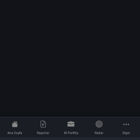
Ana Sayfa
Raporlar
M.Portföy
Radar
Diğer