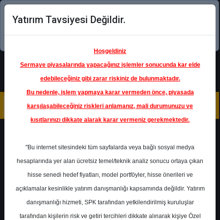
Yatırım Tavsiyesi Değildir.
Şimdi uygulamayı indirin!
Hoşgeldiniz
Sermaye piyasalarında yapacağınız işlemler sonucunda kar elde
edebileceğiniz gibi zarar riskiniz de bulunmaktadır.
Bu nedenle, işlem yapmaya karar vermeden önce, piyasada
karşılaşabileceğiniz riskleri anlamanız, mali durumunuzu ve
kısıtlarınızı dikkate alarak karar vermeniz gerekmektedir.
Geri Dön
"Bu internet sitesindeki tüm sayfalarda veya bağlı sosyal medya
hesaplarında yer alan ücretsiz temel/teknik analiz sonucu ortaya çıkan
Ana Sayfa
Raporlar
hisse senedi hedef fiyatları, model portföyler, hisse önerileri ve
Tacirler Yatırım
Rapor Detay
açıklamalar kesinlikle yatırım danışmanlığı kapsamında değildir. Yatırım
danışmanlığı hizmeti, SPK tarafından yetkilendirilmiş kuruluşlar
OYAK Çimento 1Ç24
tarafından kişilerin risk ve getiri tercihleri dikkate alınarak kişiye Özel