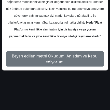
değerleme modellerini ve bir şirketi değerlerken dikkate aldıkları kriterleri
İlgili
tacirler-oyakc-hisse-analiz-
göz önünde bulundurabilirsiniz, lakin yalnızca bu raporlar veya analizlere
1
Dosyayı
toplanti-notlari-339
İndir
güvenerek yatırım yapmak sizi maddi kayıplara uğratabilir.. Bu
bilgiler/paylaşımlar kurum&banka raporları olmakla birlikte
Hedef Fiyat
Platformu kesinlikle alım/satım için bir tavsiye veya yorum
yapmamaktadır ve yine kesinlikle tavsiye niteliği taşımamaktadır.
"
1
Beyan edilen metni Okudum, Anladım ve Kabul
ediyorum.