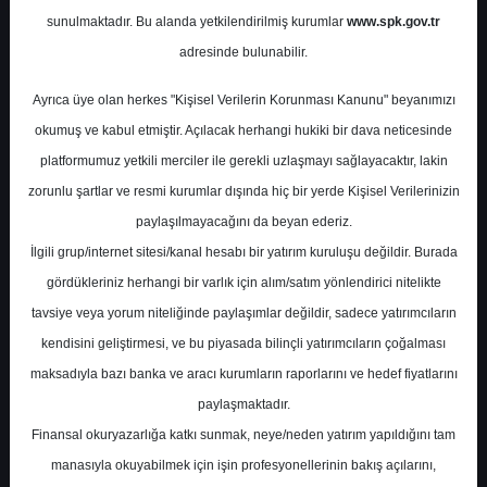
sunulmaktadır. Bu alanda yetkilendirilmiş kurumlar
www.spk.gov.tr
ALB Yatırım
04 Kasım 2025
adresinde bulunabilir.
Ayrıca üye olan herkes "Kişisel Verilerin Korunması Kanunu" beyanımızı
okumuş ve kabul etmiştir. Açılacak herhangi hukiki bir dava neticesinde
platformumuz yetkili merciler ile gerekli uzlaşmayı sağlayacaktır, lakin
zorunlu şartlar ve resmi kurumlar dışında hiç bir yerde Kişisel Verilerinizin
paylaşılmayacağını da beyan ederiz.
İlgili grup/internet sitesi/kanal hesabı bir yatırım kuruluşu değildir. Burada
A-
A+
gördükleriniz herhangi bir varlık için alım/satım yönlendirici nitelikte
Oyak Çimento - Bilanço Analizi
tavsiye veya yorum niteliğinde paylaşımlar değildir, sadece yatırımcıların
kendisini geliştirmesi, ve bu piyasada bilinçli yatırımcıların çoğalması
maksadıyla bazı banka ve aracı kurumların raporlarını ve hedef fiyatlarını
Salı, 04 Kasım 2025 00:00
paylaşmaktadır.
Finansal okuryazarlığa katkı sunmak, neye/neden yatırım yapıldığını tam
S.No
Dosya Adı
İndir
manasıyla okuyabilmek için işin profesyonellerinin bakış açılarını,