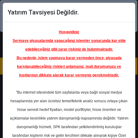
Yatırım Tavsiyesi Değildir.
Şimdi uygulamayı indirin!
Hoşgeldiniz
Sermaye piyasalarında yapacağınız işlemler sonucunda kar elde
edebileceğiniz gibi zarar riskiniz de bulunmaktadır.
Bu nedenle, işlem yapmaya karar vermeden önce, piyasada
karşılaşabileceğiniz riskleri anlamanız, mali durumunuzu ve
kısıtlarınızı dikkate alarak karar vermeniz gerekmektedir.
Geri Dön
"Bu internet sitesindeki tüm sayfalarda veya bağlı sosyal medya
hesaplarında yer alan ücretsiz temel/teknik analiz sonucu ortaya çıkan
Ana Sayfa
Raporlar
ALB Yatırım
hisse senedi hedef fiyatları, model portföyler, hisse önerileri ve
Rapor Detay
açıklamalar kesinlikle yatırım danışmanlığı kapsamında değildir. Yatırım
danışmanlığı hizmeti, SPK tarafından yetkilendirilmiş kuruluşlar
OYAKC - Bilanço Analizi
tarafından kişilerin risk ve getiri tercihleri dikkate alınarak kişiye Özel