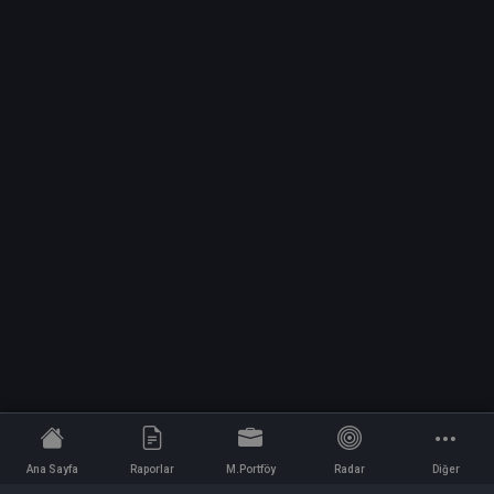
Ana Sayfa
Raporlar
M.Portföy
Radar
Diğer