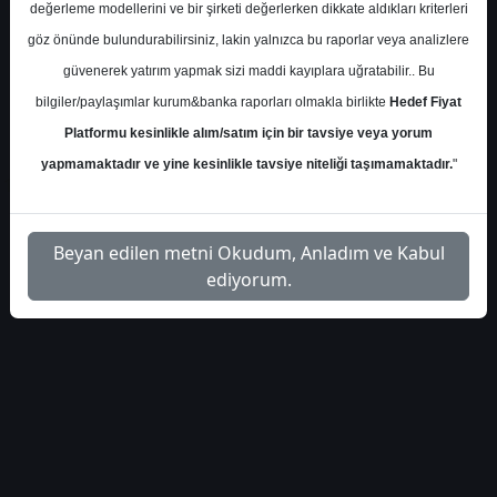
alb-yatirim-oyakc-bilanco-
İlgili
değerleme modellerini ve bir şirketi değerlerken dikkate aldıkları kriterleri
1
analizi-449309
Dosyayı İndir
göz önünde bulundurabilirsiniz, lakin yalnızca bu raporlar veya analizlere
güvenerek yatırım yapmak sizi maddi kayıplara uğratabilir.. Bu
bilgiler/paylaşımlar kurum&banka raporları olmakla birlikte
Hedef Fiyat
Platformu kesinlikle alım/satım için bir tavsiye veya yorum
yapmamaktadır ve yine kesinlikle tavsiye niteliği taşımamaktadır.
"
1
Beyan edilen metni Okudum, Anladım ve Kabul
ediyorum.