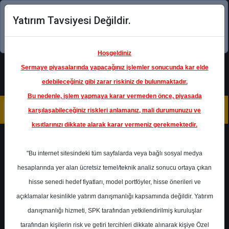
Yatırım Tavsiyesi Değildir.
Şimdi uygulamayı indirin!
Hoşgeldiniz
Sermaye piyasalarında yapacağınız işlemler sonucunda kar elde
edebileceğiniz gibi zarar riskiniz de bulunmaktadır.
Bu nedenle, işlem yapmaya karar vermeden önce, piyasada
karşılaşabileceğiniz riskleri anlamanız, mali durumunuzu ve
kısıtlarınızı dikkate alarak karar vermeniz gerekmektedir.
Geri Dön
"Bu internet sitesindeki tüm sayfalarda veya bağlı sosyal medya
hesaplarında yer alan ücretsiz temel/teknik analiz sonucu ortaya çıkan
Ana Sayfa
Raporlar
Alnus Yatırım
hisse senedi hedef fiyatları, model portföyler, hisse önerileri ve
Rapor Detay
açıklamalar kesinlikle yatırım danışmanlığı kapsamında değildir. Yatırım
danışmanlığı hizmeti, SPK tarafından yetkilendirilmiş kuruluşlar
OYAKC - Hedef Fiyat
tarafından kişilerin risk ve getiri tercihleri dikkate alınarak kişiye Özel