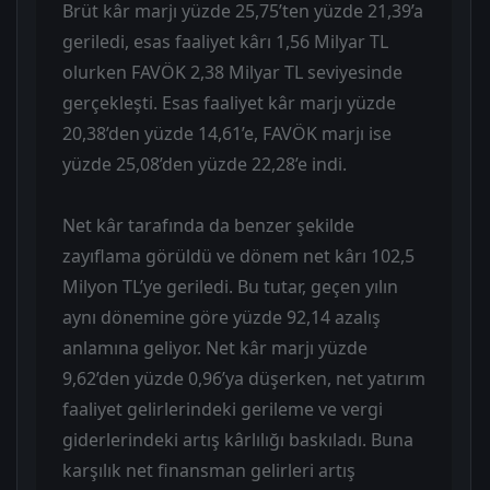
Brüt kâr marjı yüzde 25,75’ten yüzde 21,39’a
geriledi, esas faaliyet kârı 1,56 Milyar TL
olurken FAVÖK 2,38 Milyar TL seviyesinde
gerçekleşti. Esas faaliyet kâr marjı yüzde
20,38’den yüzde 14,61’e, FAVÖK marjı ise
yüzde 25,08’den yüzde 22,28’e indi.
Net kâr tarafında da benzer şekilde
zayıflama görüldü ve dönem net kârı 102,5
Milyon TL’ye geriledi. Bu tutar, geçen yılın
aynı dönemine göre yüzde 92,14 azalış
anlamına geliyor. Net kâr marjı yüzde
9,62’den yüzde 0,96’ya düşerken, net yatırım
faaliyet gelirlerindeki gerileme ve vergi
giderlerindeki artış kârlılığı baskıladı. Buna
karşılık net finansman gelirleri artış