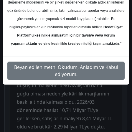
tavsiyesini TUT'tan AL'a çevirdi. Raporda
değerleme modellerini ve bir şirketi değerlerken dikkate aldıkları kriterleri
şirket için değerleme yöntemi olarak yüzde
göz önünde bulundurabilirsiniz, lakin yalnızca bu raporlar veya analizlere
100 ağırlıkla İNA kullanıldığı belirtildi. Buna
güvenerek yatırım yapmak sizi maddi kayıplara uğratabilir.. Bu
göre 153,60 Milyar TL civarında hedef
bilgiler/paylaşımlar kurum&banka raporları olmakla birlikte
Hedef Fiyat
piyasa değerine ulaşıldı ve mevcut fiyata
Platformu kesinlikle alım/satım için bir tavsiye veya yorum
göre yükseliş potansiyeli yüzde 26,38 olarak
yapmamaktadır ve yine kesinlikle tavsiye niteliği taşımamaktadır.
"
hesaplandı. Kurum, bu revizyonla birlikte
hisse için daha olumlu bir görüşe geçti.
Beyan edilen metni Okudum, Anladım ve Kabul
ediyorum.
Raporun ana finansal mesajı, hasılattaki
düşüşün maliyetlerdeki azalıştan daha
güçlü olması nedeniyle kârlılık marjlarının
baskı altında kalması oldu. 2026/03
döneminde hasılat 10,71 Milyar TL’ye
gerilerken, satışların maliyeti 8,41 Milyar TL
oldu ve brüt kâr 2,29 Milyar TL’ye düştü.