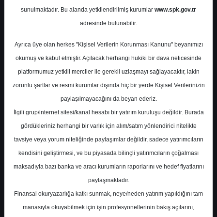
sunulmaktadır. Bu alanda yetkilendirilmiş kurumlar
www.spk.gov.tr
Alnus Yatırım
08 Mayıs 2026
adresinde bulunabilir.
Ayrıca üye olan herkes "Kişisel Verilerin Korunması Kanunu" beyanımızı
okumuş ve kabul etmiştir. Açılacak herhangi hukiki bir dava neticesinde
platformumuz yetkili merciler ile gerekli uzlaşmayı sağlayacaktır, lakin
zorunlu şartlar ve resmi kurumlar dışında hiç bir yerde Kişisel Verilerinizin
paylaşılmayacağını da beyan ederiz.
İlgili grup/internet sitesi/kanal hesabı bir yatırım kuruluşu değildir. Burada
A-
A+
gördükleriniz herhangi bir varlık için alım/satım yönlendirici nitelikte
Alnus Yatırım, OYAKC - OYAK Çimento
tavsiye veya yorum niteliğinde paylaşımlar değildir, sadece yatırımcıların
için hedef fiyatını 27,59 TL'den 31,59 TL'ye,
kendisini geliştirmesi, ve bu piyasada bilinçli yatırımcıların çoğalması
tavsiyesini TUT'tan AL'a yükseltti.
maksadıyla bazı banka ve aracı kurumların raporlarını ve hedef fiyatlarını
paylaşmaktadır.
Alnus Yatırım, OYAK Çimento için hedef
Finansal okuryazarlığa katkı sunmak, neye/neden yatırım yapıldığını tam
fiyatını 27,59 TL'den 31,59 TL'ye yükseltti ve
manasıyla okuyabilmek için işin profesyonellerinin bakış açılarını,