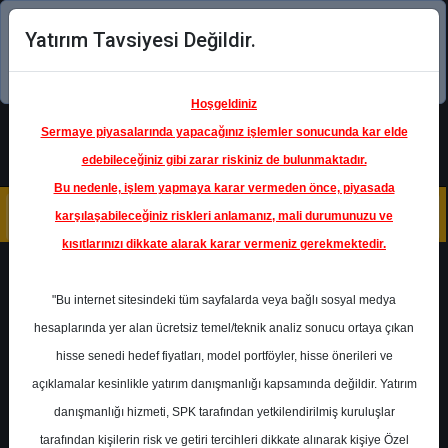
Yatırım Tavsiyesi Değildir.
Şimdi uygulamayı indirin!
Hoşgeldiniz
Sermaye piyasalarında yapacağınız işlemler sonucunda kar elde
edebileceğiniz gibi zarar riskiniz de bulunmaktadır.
Bu nedenle, işlem yapmaya karar vermeden önce, piyasada
karşılaşabileceğiniz riskleri anlamanız, mali durumunuzu ve
kısıtlarınızı dikkate alarak karar vermeniz gerekmektedir.
Geri Dön
"Bu internet sitesindeki tüm sayfalarda veya bağlı sosyal medya
hesaplarında yer alan ücretsiz temel/teknik analiz sonucu ortaya çıkan
Ana Sayfa
Raporlar
hisse senedi hedef fiyatları, model portföyler, hisse önerileri ve
Marbaş Menkul Değerler
açıklamalar kesinlikle yatırım danışmanlığı kapsamında değildir. Yatırım
Rapor Detay
danışmanlığı hizmeti, SPK tarafından yetkilendirilmiş kuruluşlar
OYAKC - Hedef Fiyat
tarafından kişilerin risk ve getiri tercihleri dikkate alınarak kişiye Özel