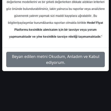
değerleme modellerini ve bir şirketi değerlerken dikkate aldıkları kriterleri
Cuma, 08 Ağustos 2025 00:00
göz önünde bulundurabilirsiniz, lakin yalnızca bu raporlar veya analizlere
güvenerek yatırım yapmak sizi maddi kayıplara uğratabilir.. Bu
S.No
Dosya Adı
İndir
bilgiler/paylaşımlar kurum&banka raporları olmakla birlikte
Hedef Fiyat
marbas-menkul-oyakc-
İlgili
Platformu kesinlikle alım/satım için bir tavsiye veya yorum
1
hedef-fiyat-55904
Dosyayı İndir
yapmamaktadır ve yine kesinlikle tavsiye niteliği taşımamaktadır.
"
Beyan edilen metni Okudum, Anladım ve Kabul
ediyorum.
1