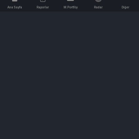
Ana Sayfa
Raporlar
M.Portföy
Radar
Diğer
İletişim
Bilgi ve Reklam için bizimle iletişime geçin!
iletisim@hedeffiyat.com.tr