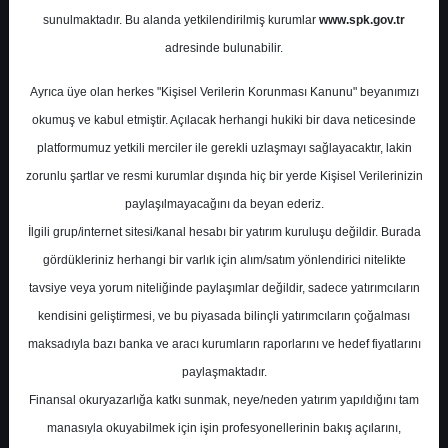
sunulmaktadır. Bu alanda yetkilendirilmiş kurumlar
www.spk.gov.tr
Marbaş Menkul Değerler
adresinde bulunabilir.
08 Ağustos 2025
Ayrıca üye olan herkes "Kişisel Verilerin Korunması Kanunu" beyanımızı
okumuş ve kabul etmiştir. Açılacak herhangi hukiki bir dava neticesinde
platformumuz yetkili merciler ile gerekli uzlaşmayı sağlayacaktır, lakin
zorunlu şartlar ve resmi kurumlar dışında hiç bir yerde Kişisel Verilerinizin
paylaşılmayacağını da beyan ederiz.
İlgili grup/internet sitesi/kanal hesabı bir yatırım kuruluşu değildir. Burada
gördükleriniz herhangi bir varlık için alım/satım yönlendirici nitelikte
tavsiye veya yorum niteliğinde paylaşımlar değildir, sadece yatırımcıların
A-
A+
kendisini geliştirmesi, ve bu piyasada bilinçli yatırımcıların çoğalması
Marbaş Menkul, OYAKC-OYAK Çimento için
maksadıyla bazı banka ve aracı kurumların raporlarını ve hedef fiyatlarını
hedef fiyatını 28,3 TL'den 29,52 TL'ye
paylaşmaktadır.
yükseltti, tavsiyesini "tut" olarak korudu
Finansal okuryazarlığa katkı sunmak, neye/neden yatırım yapıldığını tam
manasıyla okuyabilmek için işin profesyonellerinin bakış açılarını,