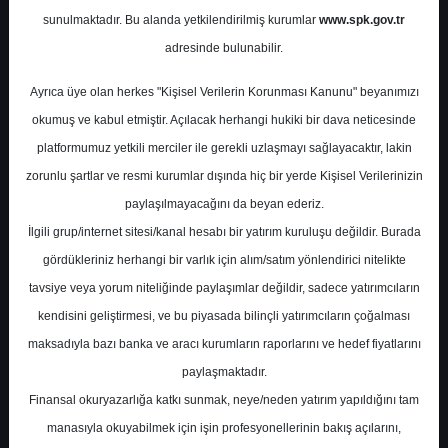
sunulmaktadır. Bu alanda yetkilendirilmiş kurumlar
www.spk.gov.tr
Gedik Yatırım
06 Mart 2025
adresinde bulunabilir.
Ayrıca üye olan herkes "Kişisel Verilerin Korunması Kanunu" beyanımızı
okumuş ve kabul etmiştir. Açılacak herhangi hukiki bir dava neticesinde
platformumuz yetkili merciler ile gerekli uzlaşmayı sağlayacaktır, lakin
zorunlu şartlar ve resmi kurumlar dışında hiç bir yerde Kişisel Verilerinizin
paylaşılmayacağını da beyan ederiz.
İlgili grup/internet sitesi/kanal hesabı bir yatırım kuruluşu değildir. Burada
A-
A+
gördükleriniz herhangi bir varlık için alım/satım yönlendirici nitelikte
Petkim 4. Çeyrek Finansal Sonuç
tavsiye veya yorum niteliğinde paylaşımlar değildir, sadece yatırımcıların
Değerlendirmesi
kendisini geliştirmesi, ve bu piyasada bilinçli yatırımcıların çoğalması
maksadıyla bazı banka ve aracı kurumların raporlarını ve hedef fiyatlarını
paylaşmaktadır.
Perşembe, 06 Mart 2025 00:00
Finansal okuryazarlığa katkı sunmak, neye/neden yatırım yapıldığını tam
manasıyla okuyabilmek için işin profesyonellerinin bakış açılarını,
S.No
Dosya Adı
İndir