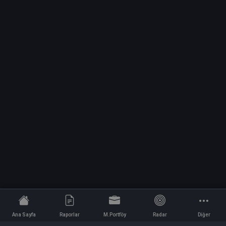
Ana Sayfa
Raporlar
M.Portföy
Radar
Diğer