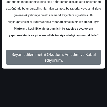
değerleme modellerini ve bir şirketi değerlerken dikkate aldıkları kriterleri
İlgili
göz önünde bulundurabilirsiniz, lakin yalnızca bu raporlar veya analizlere
gedik-yatirim-petkm-bilanco-
1
Dosyayı
güvenerek yatırım yapmak sizi maddi kayıplara uğratabilir.. Bu
degerlendirmesi-559322
İndir
bilgiler/paylaşımlar kurum&banka raporları olmakla birlikte
Hedef Fiyat
Platformu kesinlikle alım/satım için bir tavsiye veya yorum
yapmamaktadır ve yine kesinlikle tavsiye niteliği taşımamaktadır.
"
1
Beyan edilen metni Okudum, Anladım ve Kabul
ediyorum.