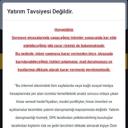
Yatırım Tavsiyesi Değildir.
Şimdi uygulamayı indirin!
Hoşgeldiniz
Sermaye piyasalarında yapacağınız işlemler sonucunda kar elde
edebileceğiniz gibi zarar riskiniz de bulunmaktadır.
Bu nedenle, işlem yapmaya karar vermeden önce, piyasada
karşılaşabileceğiniz riskleri anlamanız, mali durumunuzu ve
kısıtlarınızı dikkate alarak karar vermeniz gerekmektedir.
Geri Dön
"Bu internet sitesindeki tüm sayfalarda veya bağlı sosyal medya
hesaplarında yer alan ücretsiz temel/teknik analiz sonucu ortaya çıkan
Ana Sayfa
Raporlar
Gedik Yatırım
hisse senedi hedef fiyatları, model portföyler, hisse önerileri ve
Rapor Detay
açıklamalar kesinlikle yatırım danışmanlığı kapsamında değildir. Yatırım
danışmanlığı hizmeti, SPK tarafından yetkilendirilmiş kuruluşlar
PETKM - Bilanço Analizi
tarafından kişilerin risk ve getiri tercihleri dikkate alınarak kişiye Özel