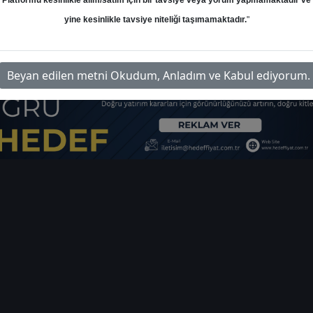
Platformu kesinlikle alım/satım için bir tavsiye veya yorum yapmamaktadır ve
yine kesinlikle tavsiye niteliği taşımamaktadır.
"
im-petkim-hedef-fiyat-459853
İlg
Beyan edilen metni Okudum, Anladım ve Kabul ediyorum.