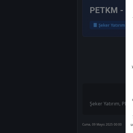
PETKM - He
Şeker Yatırım
Şeker Yatırım, PETK
Cuma, 09 Mayıs 2025 00:00
u