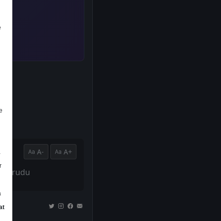
e
e
A-
A+
a
r
ak korudu
a
at