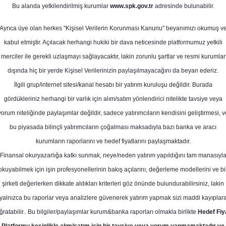
Bu alanda yetkilendirilmiş kurumlar
www.spk.gov.tr
adresinde bulunabilir.
def Fiyat
Ayrıca üye olan herkes "Kişisel Verilerin Korunması Kanunu" beyanımızı okumuş v
09 Mayıs 2025
kabul etmiştir. Açılacak herhangi hukiki bir dava neticesinde platformumuz yetkili
merciler ile gerekli uzlaşmayı sağlayacaktır, lakin zorunlu şartlar ve resmi kurumlar
dışında hiç bir yerde Kişisel Verilerinizin paylaşılmayacağını da beyan ederiz.
İlgili grup/internet sitesi/kanal hesabı bir yatırım kuruluşu değildir. Burada
gördükleriniz herhangi bir varlık için alım/satım yönlendirici nitelikte tavsiye veya
yorum niteliğinde paylaşımlar değildir, sadece yatırımcıların kendisini geliştirmesi, v
bu piyasada bilinçli yatırımcıların çoğalması maksadıyla bazı banka ve aracı
kurumların raporlarını ve hedef fiyatlarını paylaşmaktadır.
Finansal okuryazarlığa katkı sunmak, neye/neden yatırım yapıldığını tam manasıyl
okuyabilmek için işin profesyonellerinin bakış açılarını, değerleme modellerini ve bi
M-Petkim için hedef fiyatını 21,53 TL, tavsiyesini "tut" olar
şirketi değerlerken dikkate aldıkları kriterleri göz önünde bulundurabilirsiniz, lakin
yalnızca bu raporlar veya analizlere güvenerek yatırım yapmak sizi maddi kayıplar
ğratabilir.. Bu bilgiler/paylaşımlar kurum&banka raporları olmakla birlikte
Hedef Fiy