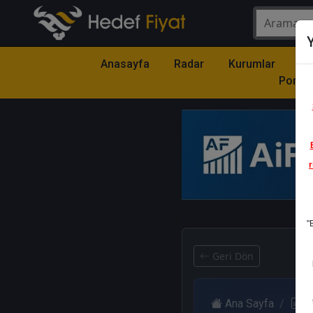
Y
Anasayfa
Radar
Kurumlar
Mo
Portfö
r
1
"
Geri Dön
Ana Sayfa
R