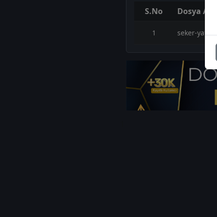
S.No
Dosya Adı
1
seker-yatir
1