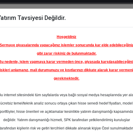
atırım Tavsiyesi Değildir.
del
Hisse
Öne
Raporlar
Partnerlerimi
y
Karşılaştır
Çıkanlar
Hoşgeldiniz
Sermaye piyasalarında yapacağınız işlemler sonucunda kar elde edebileceğini
gibi zarar riskiniz de bulunmaktadır.
Bu nedenle, işlem yapmaya karar vermeden önce, piyasada karşılaşabileceğini
iskleri anlamanız, mali durumunuzu ve kısıtlarınızı dikkate alarak karar vermen
gerekmektedir.
Bu internet sitesindeki tüm sayfalarda veya bağlı sosyal medya hesaplarında yer al
ücretsiz temel/teknik analiz sonucu ortaya çıkan hisse senedi hedef fiyatları, model
portföyler, hisse önerileri ve açıklamalar kesinlikle yatırım danışmanlığı kapsamınd
değildir. Yatırım danışmanlığı hizmeti, SPK tarafından yetkilendirilmiş kuruluşlar
aporlar
Şeker Yatırım
Rapor Detay
tarafından kişilerin risk ve getiri tercihleri dikkate alınarak kişiye Özel sunulmaktadır