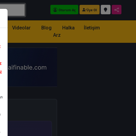
Oturum Aç
Üye Ol
z
Videolar
Blog
Halka
İletişim
Arz
z
z
iz
an
a
.