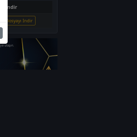
İndir
ili Dosyayı İndir