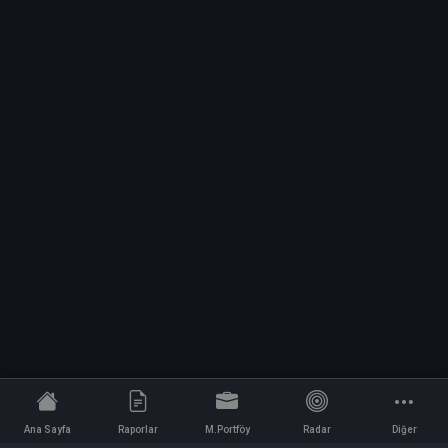
Ana Sayfa
Raporlar
M.Portföy
Radar
Diğer