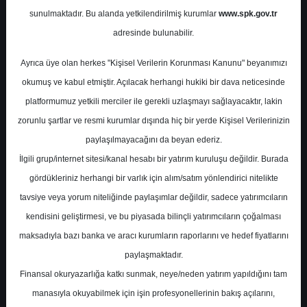
Raporu
sunulmaktadır. Bu alanda yetkilendirilmiş kurumlar
www.spk.gov.tr
adresinde bulunabilir.
Şeker Yatırım
30 Mayıs 2024
Ayrıca üye olan herkes "Kişisel Verilerin Korunması Kanunu" beyanımızı
okumuş ve kabul etmiştir. Açılacak herhangi hukiki bir dava neticesinde
platformumuz yetkili merciler ile gerekli uzlaşmayı sağlayacaktır, lakin
zorunlu şartlar ve resmi kurumlar dışında hiç bir yerde Kişisel Verilerinizin
paylaşılmayacağını da beyan ederiz.
İlgili grup/internet sitesi/kanal hesabı bir yatırım kuruluşu değildir. Burada
gördükleriniz herhangi bir varlık için alım/satım yönlendirici nitelikte
A-
A+
tavsiye veya yorum niteliğinde paylaşımlar değildir, sadece yatırımcıların
kendisini geliştirmesi, ve bu piyasada bilinçli yatırımcıların çoğalması
Şeker Yatırım Petkim için hedef fiyatını
maksadıyla bazı banka ve aracı kurumların raporlarını ve hedef fiyatlarını
28,30 TL, tavsiyesini 'AL' olarak korudu
paylaşmaktadır.
Finansal okuryazarlığa katkı sunmak, neye/neden yatırım yapıldığını tam
Perşembe, 30 Mayıs 2024 00:00
manasıyla okuyabilmek için işin profesyonellerinin bakış açılarını,