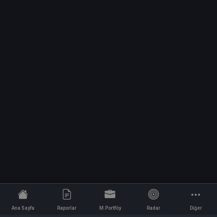
Ana Sayfa
Raporlar
M.Portföy
Radar
Diğer