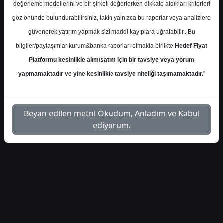
değerleme modellerini ve bir şirketi değerlerken dikkate aldıkları kriterleri
S.No
Dosya Adı
İndir
göz önünde bulundurabilirsiniz, lakin yalnızca bu raporlar veya analizlere
güvenerek yatırım yapmak sizi maddi kayıplara uğratabilir.. Bu
yapi-kredi-petkm-hedef-
İlgili Dosyayı
1
bilgiler/paylaşımlar kurum&banka raporları olmakla birlikte
Hedef Fiyat
fiyat-
İndir
Platformu kesinlikle alım/satım için bir tavsiye veya yorum
yapmamaktadır ve yine kesinlikle tavsiye niteliği taşımamaktadır.
"
Beyan edilen metni Okudum, Anladım ve Kabul
1
ediyorum.