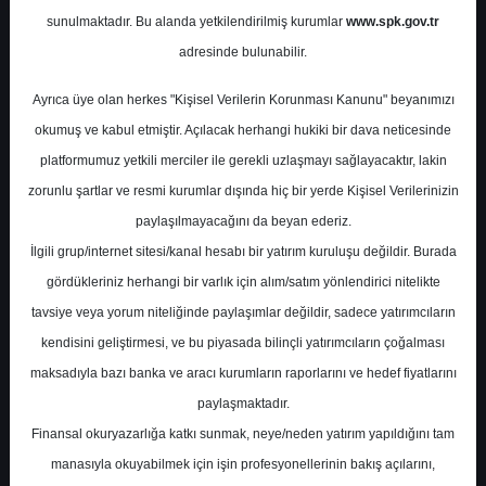
Raporu
sunulmaktadır. Bu alanda yetkilendirilmiş kurumlar
www.spk.gov.tr
adresinde bulunabilir.
Yapı Kredi Yatırım
29 Ağustos 2024
Ayrıca üye olan herkes "Kişisel Verilerin Korunması Kanunu" beyanımızı
okumuş ve kabul etmiştir. Açılacak herhangi hukiki bir dava neticesinde
platformumuz yetkili merciler ile gerekli uzlaşmayı sağlayacaktır, lakin
zorunlu şartlar ve resmi kurumlar dışında hiç bir yerde Kişisel Verilerinizin
paylaşılmayacağını da beyan ederiz.
İlgili grup/internet sitesi/kanal hesabı bir yatırım kuruluşu değildir. Burada
gördükleriniz herhangi bir varlık için alım/satım yönlendirici nitelikte
A-
A+
tavsiye veya yorum niteliğinde paylaşımlar değildir, sadece yatırımcıların
kendisini geliştirmesi, ve bu piyasada bilinçli yatırımcıların çoğalması
Yapı Kredi Yatırım Petkim için hedef fiyatını
maksadıyla bazı banka ve aracı kurumların raporlarını ve hedef fiyatlarını
25,0 TL, tavsiyesini 'TUT' olarak korudu
paylaşmaktadır.
Finansal okuryazarlığa katkı sunmak, neye/neden yatırım yapıldığını tam
Perşembe, 29 Ağustos 2024 00:00
manasıyla okuyabilmek için işin profesyonellerinin bakış açılarını,