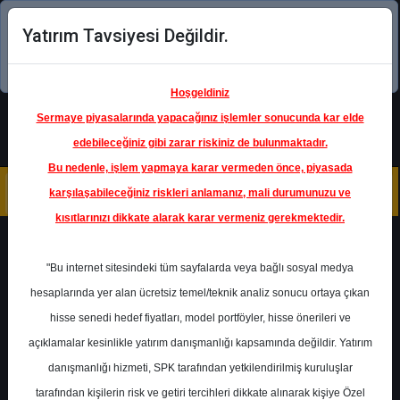
Yatırım Tavsiyesi Değildir.
Şimdi uygulamayı indirin!
Hoşgeldiniz
Sermaye piyasalarında yapacağınız işlemler sonucunda kar elde
edebileceğiniz gibi zarar riskiniz de bulunmaktadır.
Bu nedenle, işlem yapmaya karar vermeden önce, piyasada
karşılaşabileceğiniz riskleri anlamanız, mali durumunuzu ve
kısıtlarınızı dikkate alarak karar vermeniz gerekmektedir.
Geri Dön
"Bu internet sitesindeki tüm sayfalarda veya bağlı sosyal medya
hesaplarında yer alan ücretsiz temel/teknik analiz sonucu ortaya çıkan
Ana Sayfa
Raporlar
hisse senedi hedef fiyatları, model portföyler, hisse önerileri ve
Yapı Kredi Yatırım
Rapor Detay
açıklamalar kesinlikle yatırım danışmanlığı kapsamında değildir. Yatırım
danışmanlığı hizmeti, SPK tarafından yetkilendirilmiş kuruluşlar
PETKM - Hedef Fiyat
tarafından kişilerin risk ve getiri tercihleri dikkate alınarak kişiye Özel