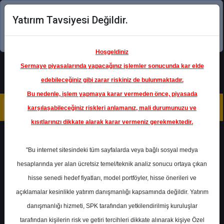
Yatırım Tavsiyesi Değildir.
Şimdi uygulamayı indirin!
Hoşgeldiniz
Sermaye piyasalarında yapacağınız işlemler sonucunda kar elde
edebileceğiniz gibi zarar riskiniz de bulunmaktadır.
Bu nedenle, işlem yapmaya karar vermeden önce, piyasada
karşılaşabileceğiniz riskleri anlamanız, mali durumunuzu ve
kısıtlarınızı dikkate alarak karar vermeniz gerekmektedir.
Geri Dön
"Bu internet sitesindeki tüm sayfalarda veya bağlı sosyal medya
hesaplarında yer alan ücretsiz temel/teknik analiz sonucu ortaya çıkan
Ana Sayfa
Raporlar
Şeker Yatırım
hisse senedi hedef fiyatları, model portföyler, hisse önerileri ve
Rapor Detay
açıklamalar kesinlikle yatırım danışmanlığı kapsamında değildir. Yatırım
danışmanlığı hizmeti, SPK tarafından yetkilendirilmiş kuruluşlar
PETKM - Hedef Fiyat
tarafından kişilerin risk ve getiri tercihleri dikkate alınarak kişiye Özel