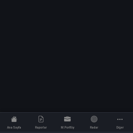
Ana Sayfa
Raporlar
M.Portföy
Radar
Diğer