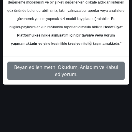
değerleme modellerini ve bir şirketi değerlerken dikkate aldıkları kriterleri
S.No
Dosya Adı
İndir
göz önünde bulundurabilirsiniz, lakin yalnızca bu raporlar veya analizlere
güvenerek yatırım yapmak sizi maddi kayıplara uğratabilir.. Bu
seker-yatirim-petkm-
İlgili
1
bilgiler/paylaşımlar kurum&banka raporları olmakla birlikte
Hedef Fiyat
hedef-fiyat-4932
Dosyayı İndir
Platformu kesinlikle alım/satım için bir tavsiye veya yorum
yapmamaktadır ve yine kesinlikle tavsiye niteliği taşımamaktadır.
"
Beyan edilen metni Okudum, Anladım ve Kabul
1
ediyorum.