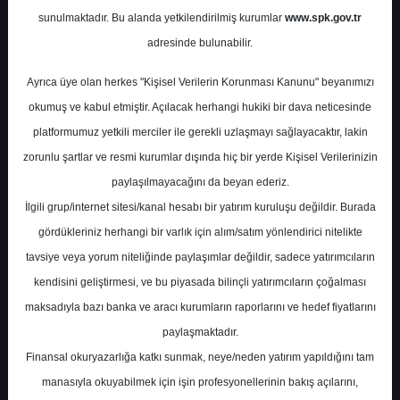
Raporu
sunulmaktadır. Bu alanda yetkilendirilmiş kurumlar
www.spk.gov.tr
adresinde bulunabilir.
Şeker Yatırım
02 Eylül 2024
Ayrıca üye olan herkes "Kişisel Verilerin Korunması Kanunu" beyanımızı
okumuş ve kabul etmiştir. Açılacak herhangi hukiki bir dava neticesinde
platformumuz yetkili merciler ile gerekli uzlaşmayı sağlayacaktır, lakin
zorunlu şartlar ve resmi kurumlar dışında hiç bir yerde Kişisel Verilerinizin
paylaşılmayacağını da beyan ederiz.
İlgili grup/internet sitesi/kanal hesabı bir yatırım kuruluşu değildir. Burada
gördükleriniz herhangi bir varlık için alım/satım yönlendirici nitelikte
A-
A+
tavsiye veya yorum niteliğinde paylaşımlar değildir, sadece yatırımcıların
kendisini geliştirmesi, ve bu piyasada bilinçli yatırımcıların çoğalması
Şeker Yatırım Petkim için hedef fiyatını
maksadıyla bazı banka ve aracı kurumların raporlarını ve hedef fiyatlarını
28,30 TL, tavsiyesini 'AL' olarak korudu
paylaşmaktadır.
Finansal okuryazarlığa katkı sunmak, neye/neden yatırım yapıldığını tam
Pazartesi, 02 Eylül 2024 00:00
manasıyla okuyabilmek için işin profesyonellerinin bakış açılarını,