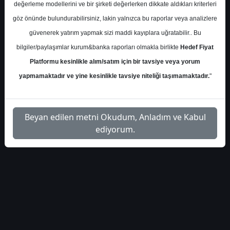
değerleme modellerini ve bir şirketi değerlerken dikkate aldıkları kriterleri
S.No
Dosya Adı
İndir
göz önünde bulundurabilirsiniz, lakin yalnızca bu raporlar veya analizlere
marbas-menkul-
İlgili
güvenerek yatırım yapmak sizi maddi kayıplara uğratabilir.. Bu
1
petrokimya-bulteni-2026
Dosyayı İndir
bilgiler/paylaşımlar kurum&banka raporları olmakla birlikte
Hedef Fiyat
Platformu kesinlikle alım/satım için bir tavsiye veya yorum
yapmamaktadır ve yine kesinlikle tavsiye niteliği taşımamaktadır.
"
1
Beyan edilen metni Okudum, Anladım ve Kabul
ediyorum.