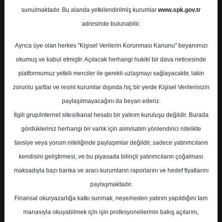
sunulmaktadır. Bu alanda yetkilendirilmiş kurumlar
www.spk.gov.tr
Marbaş Menkul Değerler
adresinde bulunabilir.
27 Ocak 2026
Ayrıca üye olan herkes "Kişisel Verilerin Korunması Kanunu" beyanımızı
okumuş ve kabul etmiştir. Açılacak herhangi hukiki bir dava neticesinde
platformumuz yetkili merciler ile gerekli uzlaşmayı sağlayacaktır, lakin
zorunlu şartlar ve resmi kurumlar dışında hiç bir yerde Kişisel Verilerinizin
paylaşılmayacağını da beyan ederiz.
İlgili grup/internet sitesi/kanal hesabı bir yatırım kuruluşu değildir. Burada
gördükleriniz herhangi bir varlık için alım/satım yönlendirici nitelikte
tavsiye veya yorum niteliğinde paylaşımlar değildir, sadece yatırımcıların
A-
A+
kendisini geliştirmesi, ve bu piyasada bilinçli yatırımcıların çoğalması
Petrokimya Bülteni
maksadıyla bazı banka ve aracı kurumların raporlarını ve hedef fiyatlarını
paylaşmaktadır.
Finansal okuryazarlığa katkı sunmak, neye/neden yatırım yapıldığını tam
Salı, 27 Ocak 2026 00:00
manasıyla okuyabilmek için işin profesyonellerinin bakış açılarını,