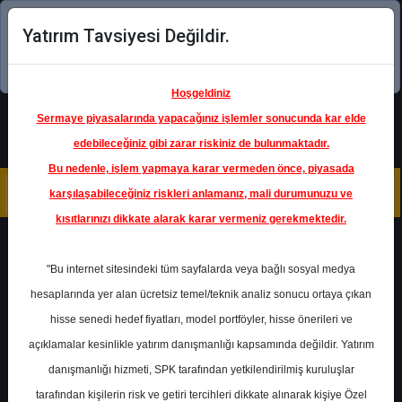
Yatırım Tavsiyesi Değildir.
Şimdi uygulamayı indirin!
Hoşgeldiniz
Sermaye piyasalarında yapacağınız işlemler sonucunda kar elde
edebileceğiniz gibi zarar riskiniz de bulunmaktadır.
Bu nedenle, işlem yapmaya karar vermeden önce, piyasada
karşılaşabileceğiniz riskleri anlamanız, mali durumunuzu ve
kısıtlarınızı dikkate alarak karar vermeniz gerekmektedir.
Geri Dön
"Bu internet sitesindeki tüm sayfalarda veya bağlı sosyal medya
hesaplarında yer alan ücretsiz temel/teknik analiz sonucu ortaya çıkan
Ana Sayfa
Raporlar
hisse senedi hedef fiyatları, model portföyler, hisse önerileri ve
Marbaş Menkul Değerler
açıklamalar kesinlikle yatırım danışmanlığı kapsamında değildir. Yatırım
Rapor Detay
danışmanlığı hizmeti, SPK tarafından yetkilendirilmiş kuruluşlar
Petrokimya Bülteni
tarafından kişilerin risk ve getiri tercihleri dikkate alınarak kişiye Özel