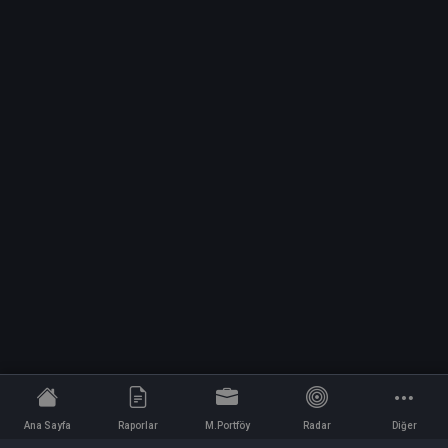
Ana Sayfa
Raporlar
M.Portföy
Radar
Diğer