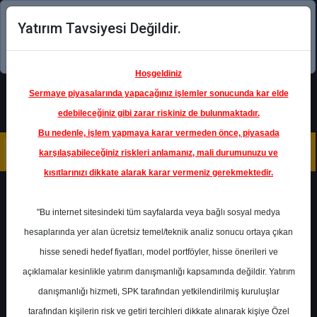
Yatırım Tavsiyesi Değildir.
Şimdi uygulamayı indirin!
Hoşgeldiniz
Sermaye piyasalarında yapacağınız işlemler sonucunda kar elde
edebileceğiniz gibi zarar riskiniz de bulunmaktadır.
Bu nedenle, işlem yapmaya karar vermeden önce, piyasada
karşılaşabileceğiniz riskleri anlamanız, mali durumunuzu ve
kısıtlarınızı dikkate alarak karar vermeniz gerekmektedir.
Geri Dön
"Bu internet sitesindeki tüm sayfalarda veya bağlı sosyal medya
hesaplarında yer alan ücretsiz temel/teknik analiz sonucu ortaya çıkan
Ana Sayfa
Raporlar
Gedik Yatırım
hisse senedi hedef fiyatları, model portföyler, hisse önerileri ve
Rapor Detay
açıklamalar kesinlikle yatırım danışmanlığı kapsamında değildir. Yatırım
danışmanlığı hizmeti, SPK tarafından yetkilendirilmiş kuruluşlar
Sabancı Holding - Hedef
tarafından kişilerin risk ve getiri tercihleri dikkate alınarak kişiye Özel