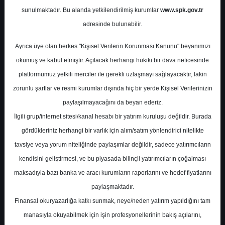
Fiyat
sunulmaktadır. Bu alanda yetkilendirilmiş kurumlar
www.spk.gov.tr
adresinde bulunabilir.
Gedik Yatırım
03 Nisan 2024
Ayrıca üye olan herkes "Kişisel Verilerin Korunması Kanunu" beyanımızı
okumuş ve kabul etmiştir. Açılacak herhangi hukiki bir dava neticesinde
platformumuz yetkili merciler ile gerekli uzlaşmayı sağlayacaktır, lakin
zorunlu şartlar ve resmi kurumlar dışında hiç bir yerde Kişisel Verilerinizin
paylaşılmayacağını da beyan ederiz.
İlgili grup/internet sitesi/kanal hesabı bir yatırım kuruluşu değildir. Burada
gördükleriniz herhangi bir varlık için alım/satım yönlendirici nitelikte
A-
A+
tavsiye veya yorum niteliğinde paylaşımlar değildir, sadece yatırımcıların
kendisini geliştirmesi, ve bu piyasada bilinçli yatırımcıların çoğalması
Gedik Yatırım Sabancı Holding için hedef
maksadıyla bazı banka ve aracı kurumların raporlarını ve hedef fiyatlarını
fiyatını 121,78 TL, tavsiyesini ise 'Endeks
paylaşmaktadır.
Üstü Getiri' olarak korudu.
Finansal okuryazarlığa katkı sunmak, neye/neden yatırım yapıldığını tam
manasıyla okuyabilmek için işin profesyonellerinin bakış açılarını,