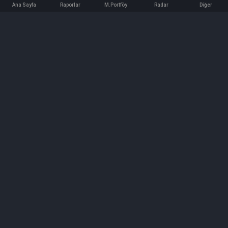
Ana Sayfa
Raporlar
M.Portföy
Radar
Diğer
İletişim
Bilgi ve Reklam için bizimle iletişime geçin!
iletisim@hedeffiyat.com.tr