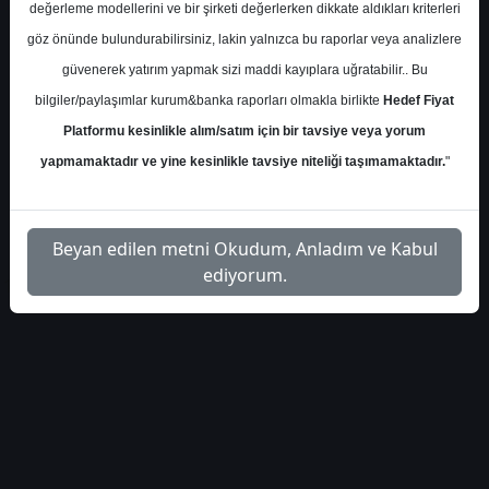
Çarşamba, 03 Nisan 2024 00:00
değerleme modellerini ve bir şirketi değerlerken dikkate aldıkları kriterleri
göz önünde bulundurabilirsiniz, lakin yalnızca bu raporlar veya analizlere
S.No
Dosya Adı
İndir
güvenerek yatırım yapmak sizi maddi kayıplara uğratabilir.. Bu
bilgiler/paylaşımlar kurum&banka raporları olmakla birlikte
Hedef Fiyat
gedik-sahol-hedeffiyat-
İlgili Dosyayı
1
Platformu kesinlikle alım/satım için bir tavsiye veya yorum
554
İndir
yapmamaktadır ve yine kesinlikle tavsiye niteliği taşımamaktadır.
"
Beyan edilen metni Okudum, Anladım ve Kabul
ediyorum.
1