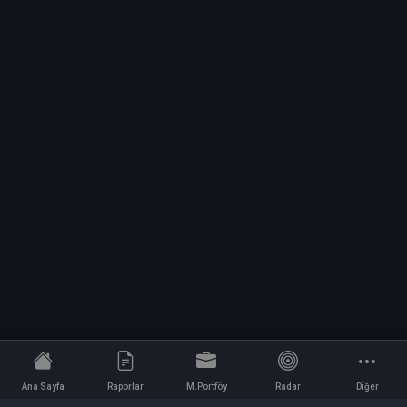
Ana Sayfa
Raporlar
M.Portföy
Radar
Diğer