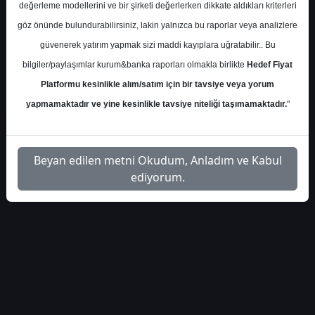
kuveyt-turk-savunma-
İlgili
değerleme modellerini ve bir şirketi değerlerken dikkate aldıkları kriterleri
1
sanayi-sektoru-4450
Dosyayı İndir
göz önünde bulundurabilirsiniz, lakin yalnızca bu raporlar veya analizlere
güvenerek yatırım yapmak sizi maddi kayıplara uğratabilir.. Bu
bilgiler/paylaşımlar kurum&banka raporları olmakla birlikte
Hedef Fiyat
Platformu kesinlikle alım/satım için bir tavsiye veya yorum
yapmamaktadır ve yine kesinlikle tavsiye niteliği taşımamaktadır.
"
1
Beyan edilen metni Okudum, Anladım ve Kabul
ediyorum.