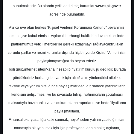
sunulmaktadır. Bu alanda yetkilendirilmiş kurumlar
www.spk.gov.tr
KuveytTürk Yatırım
02 Mayıs 2025
adresinde bulunabilir.
Ayrıca üye olan herkes "Kişisel Verilerin Korunması Kanunu" beyanımızı
okumuş ve kabul etmiştir. Açılacak herhangi hukiki bir dava neticesinde
platformumuz yetkili merciler ile gerekli uzlaşmayı sağlayacaktır, lakin
zorunlu şartlar ve resmi kurumlar dışında hiç bir yerde Kişisel Verilerinizin
paylaşılmayacağını da beyan ederiz.
İlgili grup/internet sitesi/kanal hesabı bir yatırım kuruluşu değildir. Burada
A-
A+
gördükleriniz herhangi bir varlık için alım/satım yönlendirici nitelikte
Savunma Sanayi Sektörü Genel Görünümü
tavsiye veya yorum niteliğinde paylaşımlar değildir, sadece yatırımcıların
kendisini geliştirmesi, ve bu piyasada bilinçli yatırımcıların çoğalması
maksadıyla bazı banka ve aracı kurumların raporlarını ve hedef fiyatlarını
Cuma, 02 Mayıs 2025 00:00
paylaşmaktadır.
Finansal okuryazarlığa katkı sunmak, neye/neden yatırım yapıldığını tam
S.No
Dosya Adı
İndir
manasıyla okuyabilmek için işin profesyonellerinin bakış açılarını,