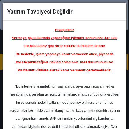
Yatırım Tavsiyesi Değildir.
Şimdi uygulamayı indirin!
Hoşgeldiniz
Sermaye piyasalarında yapacağınız işlemler sonucunda kar elde
edebileceğiniz gibi zarar riskiniz de bulunmaktadır.
Bu nedenle, işlem yapmaya karar vermeden önce, piyasada
karşılaşabileceğiniz riskleri anlamanız, mali durumunuzu ve
kısıtlarınızı dikkate alarak karar vermeniz gerekmektedir.
Geri Dön
"Bu internet sitesindeki tüm sayfalarda veya bağlı sosyal medya
hesaplarında yer alan ücretsiz temel/teknik analiz sonucu ortaya çıkan
Ana Sayfa
Raporlar
hisse senedi hedef fiyatları, model portföyler, hisse önerileri ve
KuveytTürk Yatırım
Rapor Detay
açıklamalar kesinlikle yatırım danışmanlığı kapsamında değildir. Yatırım
danışmanlığı hizmeti, SPK tarafından yetkilendirilmiş kuruluşlar
Savunma Sanayi Sektörü
tarafından kişilerin risk ve getiri tercihleri dikkate alınarak kişiye Özel