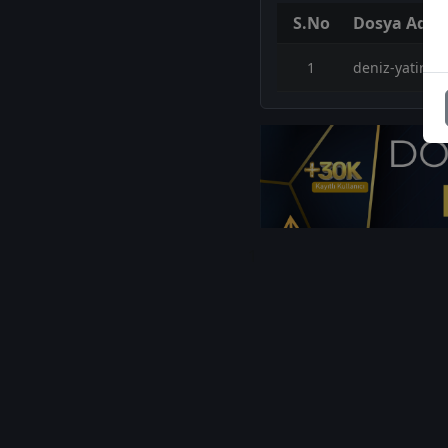
S.No
Dosya Adı
1
deniz-yatirim-
1