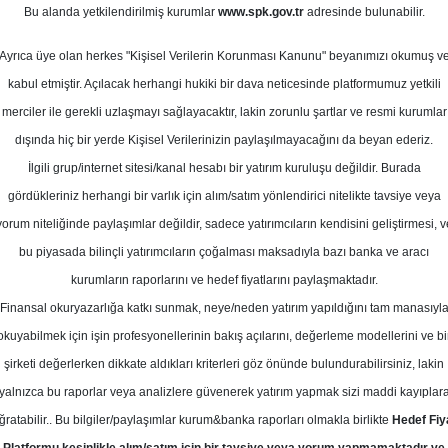
Bu alanda yetkilendirilmiş kurumlar
www.spk.gov.tr
adresinde bulunabilir.
törü: 1Ç26 Beklentilerimiz
Ayrıca üye olan herkes "Kişisel Verilerin Korunması Kanunu" beyanımızı okumuş v
16 Nisan 2026
kabul etmiştir. Açılacak herhangi hukiki bir dava neticesinde platformumuz yetkili
merciler ile gerekli uzlaşmayı sağlayacaktır, lakin zorunlu şartlar ve resmi kurumlar
dışında hiç bir yerde Kişisel Verilerinizin paylaşılmayacağını da beyan ederiz.
İlgili grup/internet sitesi/kanal hesabı bir yatırım kuruluşu değildir. Burada
gördükleriniz herhangi bir varlık için alım/satım yönlendirici nitelikte tavsiye veya
yorum niteliğinde paylaşımlar değildir, sadece yatırımcıların kendisini geliştirmesi, v
bu piyasada bilinçli yatırımcıların çoğalması maksadıyla bazı banka ve aracı
kurumların raporlarını ve hedef fiyatlarını paylaşmaktadır.
Finansal okuryazarlığa katkı sunmak, neye/neden yatırım yapıldığını tam manasıyl
okuyabilmek için işin profesyonellerinin bakış açılarını, değerleme modellerini ve bi
26 Beklentilerimiz
şirketi değerlerken dikkate aldıkları kriterleri göz önünde bulundurabilirsiniz, lakin
yalnızca bu raporlar veya analizlere güvenerek yatırım yapmak sizi maddi kayıplar
ğratabilir.. Bu bilgiler/paylaşımlar kurum&banka raporları olmakla birlikte
Hedef Fiy