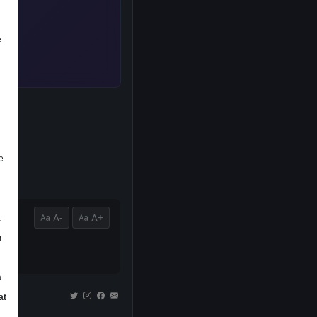
e
e
A-
A+
a
r
a
at