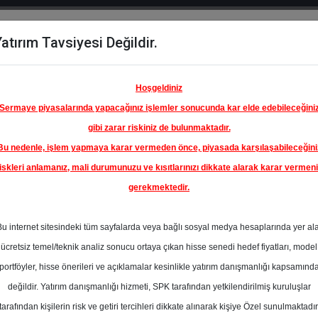
atırım Tavsiyesi Değildir.
del
Hisse
Öne
Raporlar
Partnerlerimi
y
Karşılaştır
Çıkanlar
Hoşgeldiniz
Sermaye piyasalarında yapacağınız işlemler sonucunda kar elde edebileceğini
gibi zarar riskiniz de bulunmaktadır.
Bu nedenle, işlem yapmaya karar vermeden önce, piyasada karşılaşabileceğini
iskleri anlamanız, mali durumunuzu ve kısıtlarınızı dikkate alarak karar vermen
gerekmektedir.
Bu internet sitesindeki tüm sayfalarda veya bağlı sosyal medya hesaplarında yer al
ücretsiz temel/teknik analiz sonucu ortaya çıkan hisse senedi hedef fiyatları, model
portföyler, hisse önerileri ve açıklamalar kesinlikle yatırım danışmanlığı kapsamınd
değildir. Yatırım danışmanlığı hizmeti, SPK tarafından yetkilendirilmiş kuruluşlar
aporlar
Deniz Yatırım
Rapor Detay
tarafından kişilerin risk ve getiri tercihleri dikkate alınarak kişiye Özel sunulmaktadır