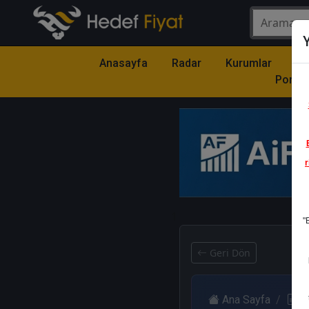
Y
Anasayfa
Radar
Kurumlar
Mo
Portfö
r
1
"
Geri Dön
Ana Sayfa
R