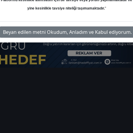
Platformu kesinlikle alım/satım için bir tavsiye veya yorum yapmamaktadır ve
yine kesinlikle tavsiye niteliği taşımamaktadır.
"
sigorta-sektoru-1c26-beklentilerimiz.pdf
Beyan edilen metni Okudum, Anladım ve Kabul ediyorum.