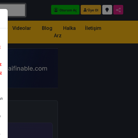
Oturum Aç
Üye Ol
z
Videolar
Blog
Halka
İletişim
Arz
z
z
iz
an
a
.