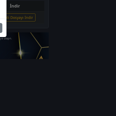
İndir
İlgili Dosyayı İndir