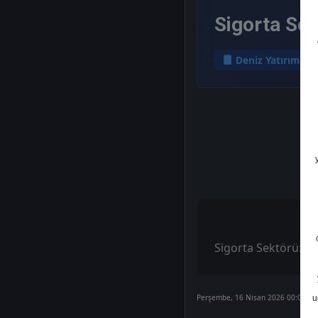
Sigorta Sek
Deniz Yatırım
Sigorta Sektörü: 1Ç
Perşembe, 16 Nisan 2026 00:00
u