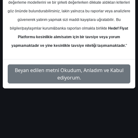
haberleri-4342
Dosyayı İndir
değerleme modellerini ve bir şirketi değerlerken dikkate aldıkları kriterleri
göz önünde bulundurabilirsiniz, lakin yalnızca bu raporlar veya analizlere
güvenerek yatırım yapmak sizi maddi kayıplara uğratabilir.. Bu
bilgiler/paylaşımlar kurum&banka raporları olmakla birlikte
Hedef Fiyat
Platformu kesinlikle alım/satım için bir tavsiye veya yorum
1
yapmamaktadır ve yine kesinlikle tavsiye niteliği taşımamaktadır.
"
Beyan edilen metni Okudum, Anladım ve Kabul
ediyorum.