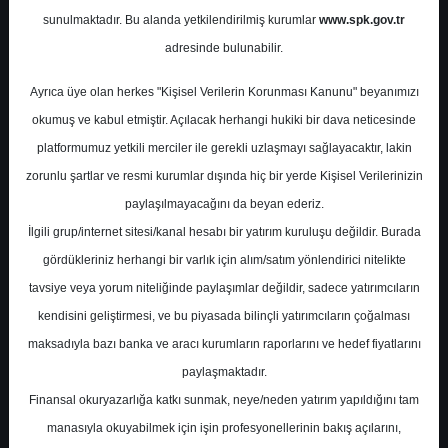
sunulmaktadır. Bu alanda yetkilendirilmiş kurumlar
www.spk.gov.tr
Deniz Yatırım
08 Ağustos 2024
adresinde bulunabilir.
Ayrıca üye olan herkes "Kişisel Verilerin Korunması Kanunu" beyanımızı
okumuş ve kabul etmiştir. Açılacak herhangi hukiki bir dava neticesinde
platformumuz yetkili merciler ile gerekli uzlaşmayı sağlayacaktır, lakin
zorunlu şartlar ve resmi kurumlar dışında hiç bir yerde Kişisel Verilerinizin
paylaşılmayacağını da beyan ederiz.
İlgili grup/internet sitesi/kanal hesabı bir yatırım kuruluşu değildir. Burada
A-
A+
gördükleriniz herhangi bir varlık için alım/satım yönlendirici nitelikte
tavsiye veya yorum niteliğinde paylaşımlar değildir, sadece yatırımcıların
kendisini geliştirmesi, ve bu piyasada bilinçli yatırımcıların çoğalması
Perşembe, 08 Ağustos 2024 00:00
maksadıyla bazı banka ve aracı kurumların raporlarını ve hedef fiyatlarını
paylaşmaktadır.
S.No
Dosya Adı
İndir
Finansal okuryazarlığa katkı sunmak, neye/neden yatırım yapıldığını tam
deniz-yatirim-sirket-
İlgili
manasıyla okuyabilmek için işin profesyonellerinin bakış açılarını,
1