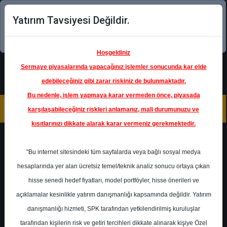
Yatırım Tavsiyesi Değildir.
Şimdi uygulamayı indirin!
Hoşgeldiniz
Sermaye piyasalarında yapacağınız işlemler sonucunda kar elde
edebileceğiniz gibi zarar riskiniz de bulunmaktadır.
Bu nedenle, işlem yapmaya karar vermeden önce, piyasada
karşılaşabileceğiniz riskleri anlamanız, mali durumunuzu ve
kısıtlarınızı dikkate alarak karar vermeniz gerekmektedir.
Geri Dön
"Bu internet sitesindeki tüm sayfalarda veya bağlı sosyal medya
hesaplarında yer alan ücretsiz temel/teknik analiz sonucu ortaya çıkan
Ana Sayfa
Raporlar
Deniz Yatırım
hisse senedi hedef fiyatları, model portföyler, hisse önerileri ve
Rapor Detay
açıklamalar kesinlikle yatırım danışmanlığı kapsamında değildir. Yatırım
danışmanlığı hizmeti, SPK tarafından yetkilendirilmiş kuruluşlar
Şirket Haberleri
tarafından kişilerin risk ve getiri tercihleri dikkate alınarak kişiye Özel