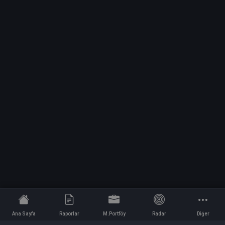
Ana Sayfa
Raporlar
M.Portföy
Radar
Diğer