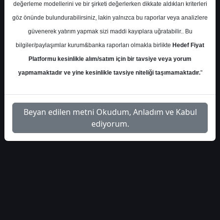
haberleri-5032
Dosyayı İndir
değerleme modellerini ve bir şirketi değerlerken dikkate aldıkları kriterleri
göz önünde bulundurabilirsiniz, lakin yalnızca bu raporlar veya analizlere
güvenerek yatırım yapmak sizi maddi kayıplara uğratabilir.. Bu
bilgiler/paylaşımlar kurum&banka raporları olmakla birlikte
Hedef Fiyat
Platformu kesinlikle alım/satım için bir tavsiye veya yorum
1
yapmamaktadır ve yine kesinlikle tavsiye niteliği taşımamaktadır.
"
Beyan edilen metni Okudum, Anladım ve Kabul
ediyorum.