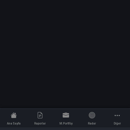
Ana Sayfa
Raporlar
M.Portföy
Radar
Diğer