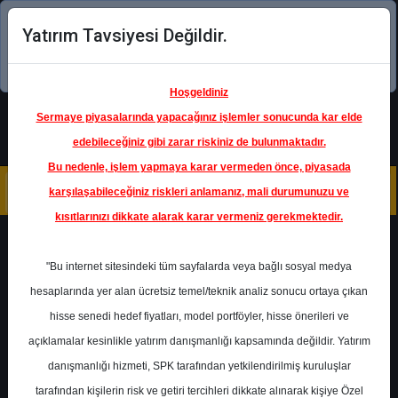
Yatırım Tavsiyesi Değildir.
Şimdi uygulamayı indirin!
Hoşgeldiniz
Sermaye piyasalarında yapacağınız işlemler sonucunda kar elde
edebileceğiniz gibi zarar riskiniz de bulunmaktadır.
Bu nedenle, işlem yapmaya karar vermeden önce, piyasada
karşılaşabileceğiniz riskleri anlamanız, mali durumunuzu ve
kısıtlarınızı dikkate alarak karar vermeniz gerekmektedir.
Geri Dön
"Bu internet sitesindeki tüm sayfalarda veya bağlı sosyal medya
hesaplarında yer alan ücretsiz temel/teknik analiz sonucu ortaya çıkan
Ana Sayfa
Raporlar
Deniz Yatırım
hisse senedi hedef fiyatları, model portföyler, hisse önerileri ve
Rapor Detay
açıklamalar kesinlikle yatırım danışmanlığı kapsamında değildir. Yatırım
danışmanlığı hizmeti, SPK tarafından yetkilendirilmiş kuruluşlar
Şirket Haberleri
tarafından kişilerin risk ve getiri tercihleri dikkate alınarak kişiye Özel