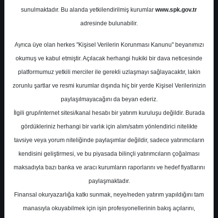
sunulmaktadır. Bu alanda yetkilendirilmiş kurumlar
www.spk.gov.tr
Deniz Yatırım
03 Eylül 2024
adresinde bulunabilir.
Ayrıca üye olan herkes "Kişisel Verilerin Korunması Kanunu" beyanımızı
okumuş ve kabul etmiştir. Açılacak herhangi hukiki bir dava neticesinde
platformumuz yetkili merciler ile gerekli uzlaşmayı sağlayacaktır, lakin
zorunlu şartlar ve resmi kurumlar dışında hiç bir yerde Kişisel Verilerinizin
paylaşılmayacağını da beyan ederiz.
İlgili grup/internet sitesi/kanal hesabı bir yatırım kuruluşu değildir. Burada
A-
A+
gördükleriniz herhangi bir varlık için alım/satım yönlendirici nitelikte
tavsiye veya yorum niteliğinde paylaşımlar değildir, sadece yatırımcıların
kendisini geliştirmesi, ve bu piyasada bilinçli yatırımcıların çoğalması
Salı, 03 Eylül 2024 00:00
maksadıyla bazı banka ve aracı kurumların raporlarını ve hedef fiyatlarını
paylaşmaktadır.
S.No
Dosya Adı
İndir
Finansal okuryazarlığa katkı sunmak, neye/neden yatırım yapıldığını tam
deniz-yatirim-sirket-
İlgili
manasıyla okuyabilmek için işin profesyonellerinin bakış açılarını,
1