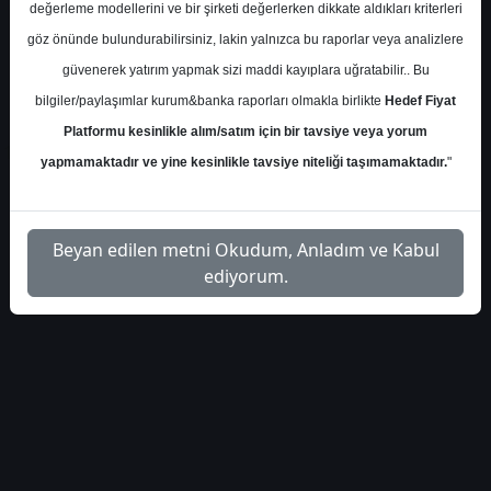
haberleri-401677
Dosyayı İndir
değerleme modellerini ve bir şirketi değerlerken dikkate aldıkları kriterleri
göz önünde bulundurabilirsiniz, lakin yalnızca bu raporlar veya analizlere
güvenerek yatırım yapmak sizi maddi kayıplara uğratabilir.. Bu
bilgiler/paylaşımlar kurum&banka raporları olmakla birlikte
Hedef Fiyat
Platformu kesinlikle alım/satım için bir tavsiye veya yorum
1
yapmamaktadır ve yine kesinlikle tavsiye niteliği taşımamaktadır.
"
Beyan edilen metni Okudum, Anladım ve Kabul
ediyorum.