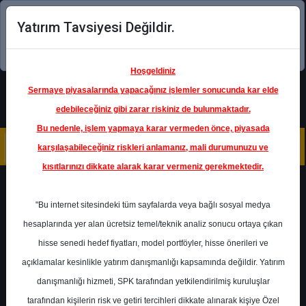
Yatırım Tavsiyesi Değildir.
Şimdi uygulamayı indirin!
Hoşgeldiniz
Sermaye piyasalarında yapacağınız işlemler sonucunda kar elde
edebileceğiniz gibi zarar riskiniz de bulunmaktadır.
Bu nedenle, işlem yapmaya karar vermeden önce, piyasada
karşılaşabileceğiniz riskleri anlamanız, mali durumunuzu ve
kısıtlarınızı dikkate alarak karar vermeniz gerekmektedir.
Geri Dön
"Bu internet sitesindeki tüm sayfalarda veya bağlı sosyal medya
hesaplarında yer alan ücretsiz temel/teknik analiz sonucu ortaya çıkan
Ana Sayfa
Raporlar
Deniz Yatırım
hisse senedi hedef fiyatları, model portföyler, hisse önerileri ve
Rapor Detay
açıklamalar kesinlikle yatırım danışmanlığı kapsamında değildir. Yatırım
danışmanlığı hizmeti, SPK tarafından yetkilendirilmiş kuruluşlar
Şirket Haberleri
tarafından kişilerin risk ve getiri tercihleri dikkate alınarak kişiye Özel