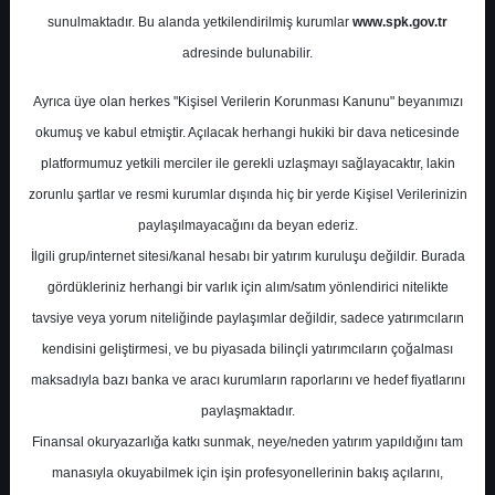
sunulmaktadır. Bu alanda yetkilendirilmiş kurumlar
www.spk.gov.tr
Deniz Yatırım
14 Ekim 2024
adresinde bulunabilir.
Ayrıca üye olan herkes "Kişisel Verilerin Korunması Kanunu" beyanımızı
okumuş ve kabul etmiştir. Açılacak herhangi hukiki bir dava neticesinde
platformumuz yetkili merciler ile gerekli uzlaşmayı sağlayacaktır, lakin
zorunlu şartlar ve resmi kurumlar dışında hiç bir yerde Kişisel Verilerinizin
paylaşılmayacağını da beyan ederiz.
İlgili grup/internet sitesi/kanal hesabı bir yatırım kuruluşu değildir. Burada
A-
A+
gördükleriniz herhangi bir varlık için alım/satım yönlendirici nitelikte
tavsiye veya yorum niteliğinde paylaşımlar değildir, sadece yatırımcıların
kendisini geliştirmesi, ve bu piyasada bilinçli yatırımcıların çoğalması
Pazartesi, 14 Ekim 2024 00:00
maksadıyla bazı banka ve aracı kurumların raporlarını ve hedef fiyatlarını
paylaşmaktadır.
S.No
Dosya Adı
İndir
Finansal okuryazarlığa katkı sunmak, neye/neden yatırım yapıldığını tam
deniz-yatirim-sirket-
İlgili
manasıyla okuyabilmek için işin profesyonellerinin bakış açılarını,
1