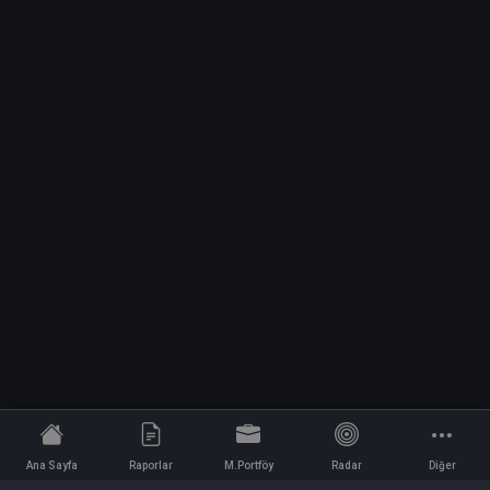
Ana Sayfa
Raporlar
M.Portföy
Radar
Diğer