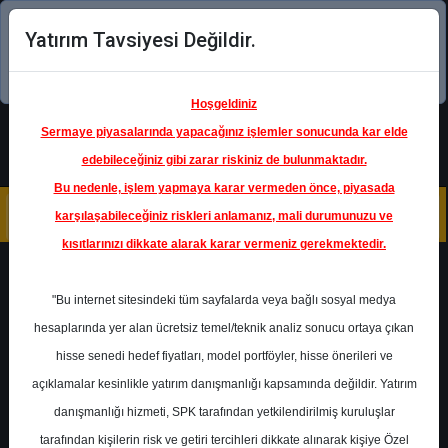
Yatırım Tavsiyesi Değildir.
Şimdi uygulamayı indirin!
Hoşgeldiniz
Sermaye piyasalarında yapacağınız işlemler sonucunda kar elde
edebileceğiniz gibi zarar riskiniz de bulunmaktadır.
Bu nedenle, işlem yapmaya karar vermeden önce, piyasada
karşılaşabileceğiniz riskleri anlamanız, mali durumunuzu ve
kısıtlarınızı dikkate alarak karar vermeniz gerekmektedir.
Geri Dön
"Bu internet sitesindeki tüm sayfalarda veya bağlı sosyal medya
hesaplarında yer alan ücretsiz temel/teknik analiz sonucu ortaya çıkan
Ana Sayfa
Raporlar
Deniz Yatırım
hisse senedi hedef fiyatları, model portföyler, hisse önerileri ve
Rapor Detay
açıklamalar kesinlikle yatırım danışmanlığı kapsamında değildir. Yatırım
danışmanlığı hizmeti, SPK tarafından yetkilendirilmiş kuruluşlar
Şirket Haberleri
tarafından kişilerin risk ve getiri tercihleri dikkate alınarak kişiye Özel