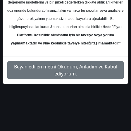
haberleri-234847
Dosyayı İndir
değerleme modellerini ve bir şirketi değerlerken dikkate aldıkları kriterleri
göz önünde bulundurabilirsiniz, lakin yalnızca bu raporlar veya analizlere
güvenerek yatırım yapmak sizi maddi kayıplara uğratabilir.. Bu
bilgiler/paylaşımlar kurum&banka raporları olmakla birlikte
Hedef Fiyat
Platformu kesinlikle alım/satım için bir tavsiye veya yorum
1
yapmamaktadır ve yine kesinlikle tavsiye niteliği taşımamaktadır.
"
Beyan edilen metni Okudum, Anladım ve Kabul
ediyorum.