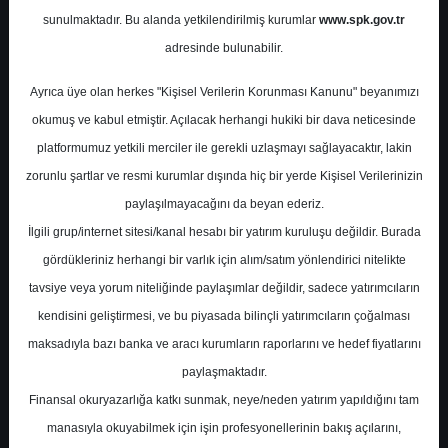
sunulmaktadır. Bu alanda yetkilendirilmiş kurumlar
www.spk.gov.tr
Deniz Yatırım
12 Mart 2025
adresinde bulunabilir.
Ayrıca üye olan herkes "Kişisel Verilerin Korunması Kanunu" beyanımızı
okumuş ve kabul etmiştir. Açılacak herhangi hukiki bir dava neticesinde
platformumuz yetkili merciler ile gerekli uzlaşmayı sağlayacaktır, lakin
zorunlu şartlar ve resmi kurumlar dışında hiç bir yerde Kişisel Verilerinizin
paylaşılmayacağını da beyan ederiz.
İlgili grup/internet sitesi/kanal hesabı bir yatırım kuruluşu değildir. Burada
A-
A+
gördükleriniz herhangi bir varlık için alım/satım yönlendirici nitelikte
tavsiye veya yorum niteliğinde paylaşımlar değildir, sadece yatırımcıların
kendisini geliştirmesi, ve bu piyasada bilinçli yatırımcıların çoğalması
Çarşamba, 12 Mart 2025 00:00
maksadıyla bazı banka ve aracı kurumların raporlarını ve hedef fiyatlarını
paylaşmaktadır.
S.No
Dosya Adı
İndir
Finansal okuryazarlığa katkı sunmak, neye/neden yatırım yapıldığını tam
deniz-yatirim-sirket-
İlgili
manasıyla okuyabilmek için işin profesyonellerinin bakış açılarını,
1