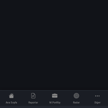
Ana Sayfa
Raporlar
M.Portföy
Radar
Diğer