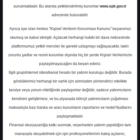
sunulmaktadır. Bu alanda yetkilendirilmiş kurumlar
www.spk.gov.tr
Deniz Yatırım
04 Nisan 2025
adresinde bulunabilir.
Ayrıca üye olan herkes "Kişisel Verilerin Korunması Kanunu" beyanımızı
okumuş ve kabul etmiştir. Açılacak herhangi hukiki bir dava neticesinde
platformumuz yetkili merciler ile gerekli uzlaşmayı sağlayacaktır, lakin
zorunlu şartlar ve resmi kurumlar dışında hiç bir yerde Kişisel Verilerinizin
paylaşılmayacağını da beyan ederiz.
İlgili grup/internet sitesi/kanal hesabı bir yatırım kuruluşu değildir. Burada
A-
A+
gördükleriniz herhangi bir varlık için alım/satım yönlendirici nitelikte
tavsiye veya yorum niteliğinde paylaşımlar değildir, sadece yatırımcıların
kendisini geliştirmesi, ve bu piyasada bilinçli yatırımcıların çoğalması
Cuma, 04 Nisan 2025 00:00
maksadıyla bazı banka ve aracı kurumların raporlarını ve hedef fiyatlarını
paylaşmaktadır.
S.No
Dosya Adı
İndir
Finansal okuryazarlığa katkı sunmak, neye/neden yatırım yapıldığını tam
deniz-yatirim-sirket-
İlgili
manasıyla okuyabilmek için işin profesyonellerinin bakış açılarını,
1