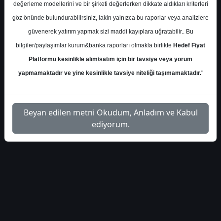
haberleri-223307
Dosyayı İndir
değerleme modellerini ve bir şirketi değerlerken dikkate aldıkları kriterleri
göz önünde bulundurabilirsiniz, lakin yalnızca bu raporlar veya analizlere
güvenerek yatırım yapmak sizi maddi kayıplara uğratabilir.. Bu
bilgiler/paylaşımlar kurum&banka raporları olmakla birlikte
Hedef Fiyat
Platformu kesinlikle alım/satım için bir tavsiye veya yorum
1
yapmamaktadır ve yine kesinlikle tavsiye niteliği taşımamaktadır.
"
Beyan edilen metni Okudum, Anladım ve Kabul
ediyorum.