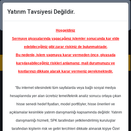
Yatırım Tavsiyesi Değildir.
Şimdi uygulamayı indirin!
Hoşgeldiniz
Sermaye piyasalarında yapacağınız işlemler sonucunda kar elde
edebileceğiniz gibi zarar riskiniz de bulunmaktadır.
Bu nedenle, işlem yapmaya karar vermeden önce, piyasada
karşılaşabileceğiniz riskleri anlamanız, mali durumunuzu ve
kısıtlarınızı dikkate alarak karar vermeniz gerekmektedir.
Geri Dön
"Bu internet sitesindeki tüm sayfalarda veya bağlı sosyal medya
hesaplarında yer alan ücretsiz temel/teknik analiz sonucu ortaya çıkan
Ana Sayfa
Raporlar
Deniz Yatırım
hisse senedi hedef fiyatları, model portföyler, hisse önerileri ve
Rapor Detay
açıklamalar kesinlikle yatırım danışmanlığı kapsamında değildir. Yatırım
danışmanlığı hizmeti, SPK tarafından yetkilendirilmiş kuruluşlar
Şirket Haberleri
tarafından kişilerin risk ve getiri tercihleri dikkate alınarak kişiye Özel