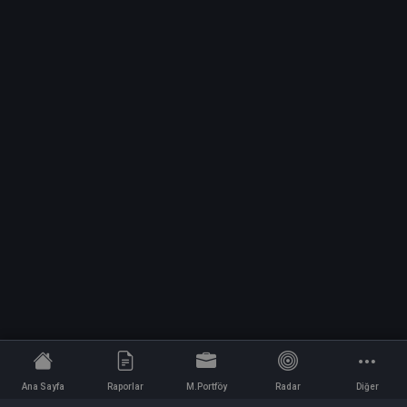
Ana Sayfa
Raporlar
M.Portföy
Radar
Diğer