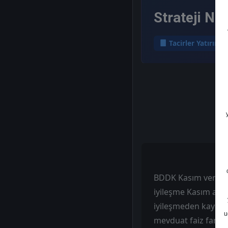
Strateji No
Tacirler Yatırım
BDDK Kasım verileri
iyileşme Kasım ayın
iyileşmeden kaynak
u
mevduat faiz farkın