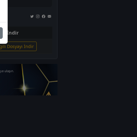
İndir
gili Dosyayı İndir