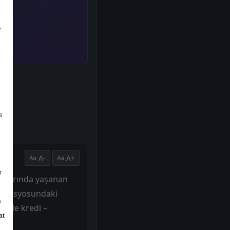
e
e
A-
A+
a
r
arjlarında yaşanan
at rasyosundaki
a
iyle kredi –
at