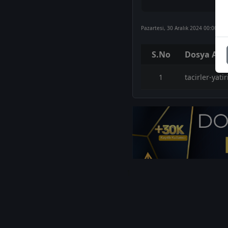
Pazartesi, 30 Aralık 2024 00:00
S.No
Dosya Adı
1
tacirler-yat
1