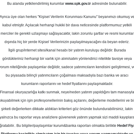
Bu alanda yetkilendirilmiş kurumlar
www.spk.gov.tr
adresinde bulunabilir.
tu: Bankacılık Sektörü
Ayrıca üye olan herkes "Kişisel Verilerin Korunması Kanunu" beyanımızı okumuş v
30 Aralık 2024
kabul etmiştir. Açılacak herhangi hukiki bir dava neticesinde platformumuz yetkili
merciler ile gerekli uzlaşmayı sağlayacaktır, lakin zorunlu şartlar ve resmi kurumlar
dışında hiç bir yerde Kişisel Verilerinizin paylaşılmayacağını da beyan ederiz.
İlgili grup/internet sitesi/kanal hesabı bir yatırım kuruluşu değildir. Burada
gördükleriniz herhangi bir varlık için alım/satım yönlendirici nitelikte tavsiye veya
yorum niteliğinde paylaşımlar değildir, sadece yatırımcıların kendisini geliştirmesi, v
bu piyasada bilinçli yatırımcıların çoğalması maksadıyla bazı banka ve aracı
kurumların raporlarını ve hedef fiyatlarını paylaşmaktadır.
Finansal okuryazarlığa katkı sunmak, neye/neden yatırım yapıldığını tam manasıyl
okuyabilmek için işin profesyonellerinin bakış açılarını, değerleme modellerini ve bi
ne göre, bankacılık sektöründe Eylül ve Ekim’de net faiz m
şirketi değerlerken dikkate aldıkları kriterleri göz önünde bulundurabilirsiniz, lakin
da da devam etti. Kredi talebinin sürmesi ve kredi / mevdu
yalnızca bu raporlar veya analizlere güvenerek yatırım yapmak sizi maddi kayıplar
lanan bu duruma karşın, kredi oranlarındaki gerileme neden
ğratabilir.. Bu bilgiler/paylaşımlar kurum&banka raporları olmakla birlikte
Hedef Fiy
ın yılın en düşük seviyelerine gerilediğini görüyoruz.