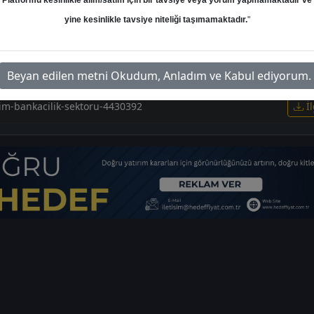
Platformu kesinlikle alım/satım için bir tavsiye veya yorum yapmamaktadır ve
yine kesinlikle tavsiye niteliği taşımamaktadır.
"
Beyan edilen metni Okudum, Anladım ve Kabul ediyorum.
irim-bankacilik-sektoru-4430392
İl