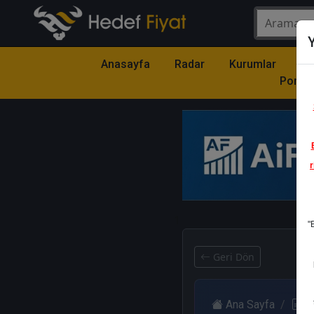
Y
Anasayfa
Radar
Kurumlar
Mo
Portfö
r
1
"
Geri Dön
Ana Sayfa
R