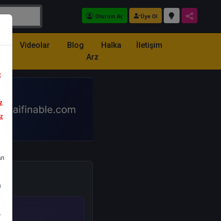
Oturum Aç
Üye Ol
z
Videolar
Blog
Halka
İletişim
Arz
z
z
iz
an
a
.