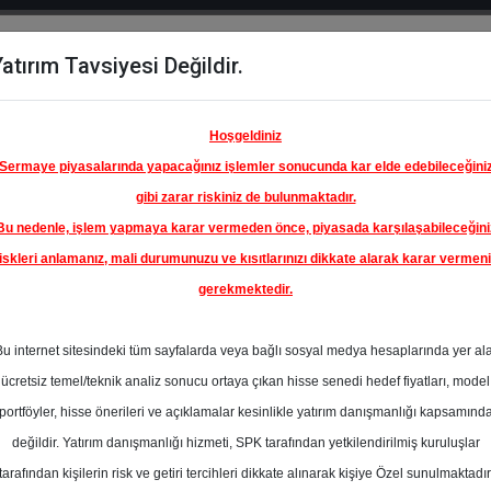
atırım Tavsiyesi Değildir.
del
Hisse
Öne
Raporlar
Partnerlerimi
y
Karşılaştır
Çıkanlar
Hoşgeldiniz
Sermaye piyasalarında yapacağınız işlemler sonucunda kar elde edebileceğini
gibi zarar riskiniz de bulunmaktadır.
Bu nedenle, işlem yapmaya karar vermeden önce, piyasada karşılaşabileceğini
iskleri anlamanız, mali durumunuzu ve kısıtlarınızı dikkate alarak karar vermen
gerekmektedir.
Bu internet sitesindeki tüm sayfalarda veya bağlı sosyal medya hesaplarında yer al
ücretsiz temel/teknik analiz sonucu ortaya çıkan hisse senedi hedef fiyatları, model
portföyler, hisse önerileri ve açıklamalar kesinlikle yatırım danışmanlığı kapsamınd
değildir. Yatırım danışmanlığı hizmeti, SPK tarafından yetkilendirilmiş kuruluşlar
aporlar
Tacirler Yatırım
Rapor Detay
tarafından kişilerin risk ve getiri tercihleri dikkate alınarak kişiye Özel sunulmaktadır