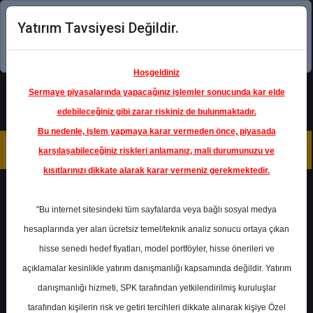
Yatırım Tavsiyesi Değildir.
Şimdi uygulamayı indirin!
Hoşgeldiniz
Sermaye piyasalarında yapacağınız işlemler sonucunda kar elde
edebileceğiniz gibi zarar riskiniz de bulunmaktadır.
Bu nedenle, işlem yapmaya karar vermeden önce, piyasada
karşılaşabileceğiniz riskleri anlamanız, mali durumunuzu ve
kısıtlarınızı dikkate alarak karar vermeniz gerekmektedir.
Geri Dön
"Bu internet sitesindeki tüm sayfalarda veya bağlı sosyal medya
hesaplarında yer alan ücretsiz temel/teknik analiz sonucu ortaya çıkan
Ana Sayfa
Raporlar
Gedik Yatırım
hisse senedi hedef fiyatları, model portföyler, hisse önerileri ve
Rapor Detay
açıklamalar kesinlikle yatırım danışmanlığı kapsamında değildir. Yatırım
danışmanlığı hizmeti, SPK tarafından yetkilendirilmiş kuruluşlar
SUWEN - 1Ç26 Finansal
tarafından kişilerin risk ve getiri tercihleri dikkate alınarak kişiye Özel