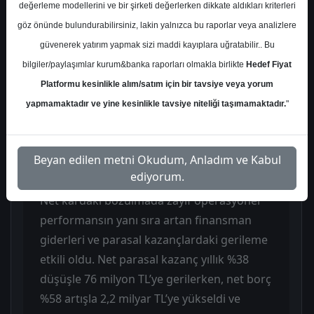
TL’ye yükselirken, brüt kâr marjı 354 baz
değerleme modellerini ve bir şirketi değerlerken dikkate aldıkları kriterleri
puan iyileşerek %48,5 seviyesine çıktı. Buna
göz önünde bulundurabilirsiniz, lakin yalnızca bu raporlar veya analizlere
karşın operasyonel kârlılık tarafında zayıf
güvenerek yatırım yapmak sizi maddi kayıplara uğratabilir.. Bu
görünüm devam etti; FAVÖK yıllık bazda
bilgiler/paylaşımlar kurum&banka raporları olmakla birlikte
Hedef Fiyat
yatay kalarak 84 milyon TL seviyesinde
Platformu kesinlikle alım/satım için bir tavsiye veya yorum
gerçekleşti ve marj %6,6 ile sabit kaldı. Net
yapmamaktadır ve yine kesinlikle tavsiye niteliği taşımamaktadır.
"
zarar ise geçen yılki 154 milyon TL
seviyesinden 303 milyon TL’ye yükselerek
Beyan edilen metni Okudum, Anladım ve Kabul
belirgin şekilde arttı.
ediyorum.
Net kârdaki bozulmada zayıf operasyonel
performansın yanı sıra artan finansman
giderleri ve parasal kazançlardaki gerileme
etkili oldu. Net parasal kazanç yıllık %38
düşüşle 76 milyon TL’ye gerilerken, net borç
%58 artışla 2,2 milyar TL’ye yükseldi ve