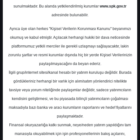
Sonuçları
sunulmaktadır. Bu alanda yetkilendirilmiş kurumlar
www.spk.gov.tr
adresinde bulunabilir.
Gedik Yatırım
12 Mayıs 2026
Ayrıca üye olan herkes "Kişisel Verilerin Korunması Kanunu" beyanımızı
okumuş ve kabul etmiştir. Açılacak herhangi hukiki bir dava neticesinde
platformumuz yetkili merciler ile gerekli uzlaşmayı sağlayacaktır, lakin
zorunlu şartlar ve resmi kurumlar dışında hiç bir yerde Kişisel Verilerinizin
paylaşılmayacağını da beyan ederiz.
İlgili grup/internet sitesi/kanal hesabı bir yatırım kuruluşu değildir. Burada
gördükleriniz herhangi bir varlık için alım/satım yönlendirici nitelikte
A-
A+
tavsiye veya yorum niteliğinde paylaşımlar değildir, sadece yatırımcıların
kendisini geliştirmesi, ve bu piyasada bilinçli yatırımcıların çoğalması
SUWEN - 1Ç26 Finansal Sonuçları
maksadıyla bazı banka ve aracı kurumların raporlarını ve hedef fiyatlarını
Suwen Tekstil 1Ç26’da satış gelirlerini yıllık
paylaşmaktadır.
%2,5 azalışla 1,26 milyar TL seviyesinde
Finansal okuryazarlığa katkı sunmak, neye/neden yatırım yapıldığını tam
açıkladı. Brüt kâr yıllık %5 artışla 613 milyon
manasıyla okuyabilmek için işin profesyonellerinin bakış açılarını,