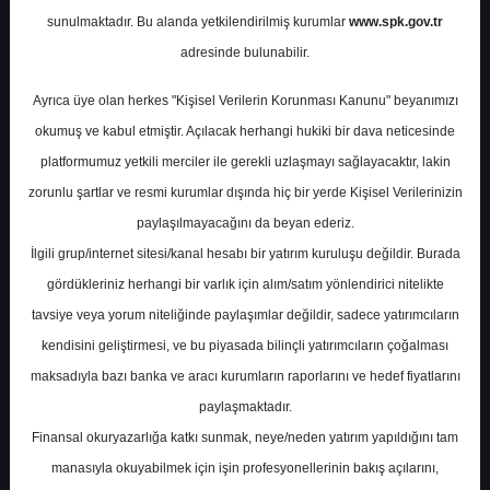
sunulmaktadır. Bu alanda yetkilendirilmiş kurumlar
www.spk.gov.tr
Deniz Yatırım
05 Ocak 2026
adresinde bulunabilir.
Ayrıca üye olan herkes "Kişisel Verilerin Korunması Kanunu" beyanımızı
okumuş ve kabul etmiştir. Açılacak herhangi hukiki bir dava neticesinde
platformumuz yetkili merciler ile gerekli uzlaşmayı sağlayacaktır, lakin
zorunlu şartlar ve resmi kurumlar dışında hiç bir yerde Kişisel Verilerinizin
paylaşılmayacağını da beyan ederiz.
İlgili grup/internet sitesi/kanal hesabı bir yatırım kuruluşu değildir. Burada
A-
A+
gördükleriniz herhangi bir varlık için alım/satım yönlendirici nitelikte
Deniz Yatırım, TABGD - TAB Gıda için hedef
tavsiye veya yorum niteliğinde paylaşımlar değildir, sadece yatırımcıların
fiyatını 356.6 TL, tavsiyesini "al" olarak
kendisini geliştirmesi, ve bu piyasada bilinçli yatırımcıların çoğalması
korudu
maksadıyla bazı banka ve aracı kurumların raporlarını ve hedef fiyatlarını
paylaşmaktadır.
Finansal okuryazarlığa katkı sunmak, neye/neden yatırım yapıldığını tam
Pazartesi, 05 Ocak 2026 00:00
manasıyla okuyabilmek için işin profesyonellerinin bakış açılarını,