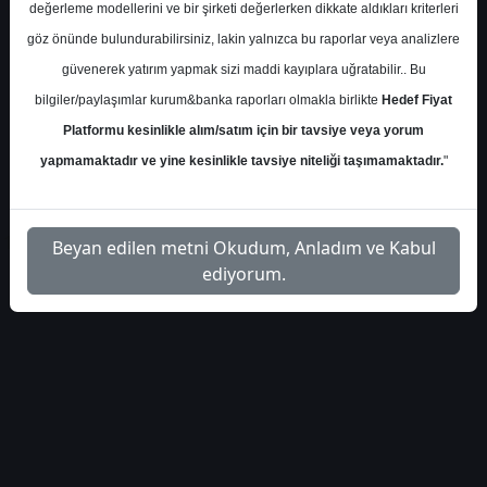
değerleme modellerini ve bir şirketi değerlerken dikkate aldıkları kriterleri
S.No
Dosya Adı
İndir
göz önünde bulundurabilirsiniz, lakin yalnızca bu raporlar veya analizlere
deniz-yatirim-tab-gida-
İlgili
güvenerek yatırım yapmak sizi maddi kayıplara uğratabilir.. Bu
1
hedef-fiyat-33899
Dosyayı İndir
bilgiler/paylaşımlar kurum&banka raporları olmakla birlikte
Hedef Fiyat
Platformu kesinlikle alım/satım için bir tavsiye veya yorum
yapmamaktadır ve yine kesinlikle tavsiye niteliği taşımamaktadır.
"
1
Beyan edilen metni Okudum, Anladım ve Kabul
ediyorum.