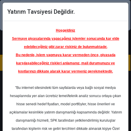
Yatırım Tavsiyesi Değildir.
Şimdi uygulamayı indirin!
Hoşgeldiniz
Sermaye piyasalarında yapacağınız işlemler sonucunda kar elde
edebileceğiniz gibi zarar riskiniz de bulunmaktadır.
Bu nedenle, işlem yapmaya karar vermeden önce, piyasada
karşılaşabileceğiniz riskleri anlamanız, mali durumunuzu ve
kısıtlarınızı dikkate alarak karar vermeniz gerekmektedir.
Geri Dön
"Bu internet sitesindeki tüm sayfalarda veya bağlı sosyal medya
hesaplarında yer alan ücretsiz temel/teknik analiz sonucu ortaya çıkan
Ana Sayfa
Raporlar
Deniz Yatırım
hisse senedi hedef fiyatları, model portföyler, hisse önerileri ve
Rapor Detay
açıklamalar kesinlikle yatırım danışmanlığı kapsamında değildir. Yatırım
danışmanlığı hizmeti, SPK tarafından yetkilendirilmiş kuruluşlar
TABGD - Hedef Fiyat
tarafından kişilerin risk ve getiri tercihleri dikkate alınarak kişiye Özel