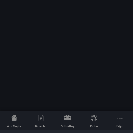
Ana Sayfa
Raporlar
M.Portföy
Radar
Diğer