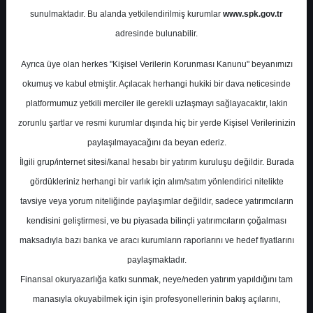
sunulmaktadır. Bu alanda yetkilendirilmiş kurumlar
www.spk.gov.tr
Yapı Kredi Yatırım
27 Ocak 2026
adresinde bulunabilir.
Ayrıca üye olan herkes "Kişisel Verilerin Korunması Kanunu" beyanımızı
okumuş ve kabul etmiştir. Açılacak herhangi hukiki bir dava neticesinde
platformumuz yetkili merciler ile gerekli uzlaşmayı sağlayacaktır, lakin
zorunlu şartlar ve resmi kurumlar dışında hiç bir yerde Kişisel Verilerinizin
paylaşılmayacağını da beyan ederiz.
İlgili grup/internet sitesi/kanal hesabı bir yatırım kuruluşu değildir. Burada
A-
A+
gördükleriniz herhangi bir varlık için alım/satım yönlendirici nitelikte
Yapı Kredi Yatırım, SOKM-ŞOK Marketler
tavsiye veya yorum niteliğinde paylaşımlar değildir, sadece yatırımcıların
için hedef fiyatını 62 TL'den 84 TL'ye
kendisini geliştirmesi, ve bu piyasada bilinçli yatırımcıların çoğalması
yükseltti, tavsiyesini 'AL' olarak korudu
maksadıyla bazı banka ve aracı kurumların raporlarını ve hedef fiyatlarını
paylaşmaktadır.
Finansal okuryazarlığa katkı sunmak, neye/neden yatırım yapıldığını tam
Salı, 27 Ocak 2026 00:00
manasıyla okuyabilmek için işin profesyonellerinin bakış açılarını,