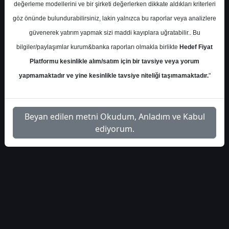
değerleme modellerini ve bir şirketi değerlerken dikkate aldıkları kriterleri
S.No
Dosya Adı
İndir
göz önünde bulundurabilirsiniz, lakin yalnızca bu raporlar veya analizlere
İlgili
güvenerek yatırım yapmak sizi maddi kayıplara uğratabilir.. Bu
yapi-kredi-tab-gida-tabgd-
1
Dosyayı
bilgiler/paylaşımlar kurum&banka raporları olmakla birlikte
Hedef Fiyat
hedef-fiyat-2026
İndir
Platformu kesinlikle alım/satım için bir tavsiye veya yorum
yapmamaktadır ve yine kesinlikle tavsiye niteliği taşımamaktadır.
"
Beyan edilen metni Okudum, Anladım ve Kabul
1
ediyorum.