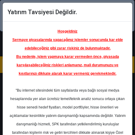
Yatırım Tavsiyesi Değildir.
Şimdi uygulamayı indirin!
Hoşgeldiniz
Sermaye piyasalarında yapacağınız işlemler sonucunda kar elde
edebileceğiniz gibi zarar riskiniz de bulunmaktadır.
Bu nedenle, işlem yapmaya karar vermeden önce, piyasada
karşılaşabileceğiniz riskleri anlamanız, mali durumunuzu ve
kısıtlarınızı dikkate alarak karar vermeniz gerekmektedir.
Geri Dön
"Bu internet sitesindeki tüm sayfalarda veya bağlı sosyal medya
hesaplarında yer alan ücretsiz temel/teknik analiz sonucu ortaya çıkan
Ana Sayfa
Raporlar
hisse senedi hedef fiyatları, model portföyler, hisse önerileri ve
Yapı Kredi Yatırım
Rapor Detay
açıklamalar kesinlikle yatırım danışmanlığı kapsamında değildir. Yatırım
danışmanlığı hizmeti, SPK tarafından yetkilendirilmiş kuruluşlar
TABGD - Hedef Fiyat
tarafından kişilerin risk ve getiri tercihleri dikkate alınarak kişiye Özel