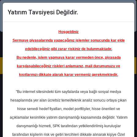
Yatırım Tavsiyesi Değildir.
Şimdi uygulamayı indirin!
Hoşgeldiniz
Sermaye piyasalarında yapacağınız işlemler sonucunda kar elde
edebileceğiniz gibi zarar riskiniz de bulunmaktadır.
Bu nedenle, işlem yapmaya karar vermeden önce, piyasada
karşılaşabileceğiniz riskleri anlamanız, mali durumunuzu ve
kısıtlarınızı dikkate alarak karar vermeniz gerekmektedir.
Geri Dön
"Bu internet sitesindeki tüm sayfalarda veya bağlı sosyal medya
hesaplarında yer alan ücretsiz temel/teknik analiz sonucu ortaya çıkan
Ana Sayfa
Raporlar
Deniz Yatırım
hisse senedi hedef fiyatları, model portföyler, hisse önerileri ve
Rapor Detay
açıklamalar kesinlikle yatırım danışmanlığı kapsamında değildir. Yatırım
danışmanlığı hizmeti, SPK tarafından yetkilendirilmiş kuruluşlar
TABGD - Toplantı Notları
tarafından kişilerin risk ve getiri tercihleri dikkate alınarak kişiye Özel