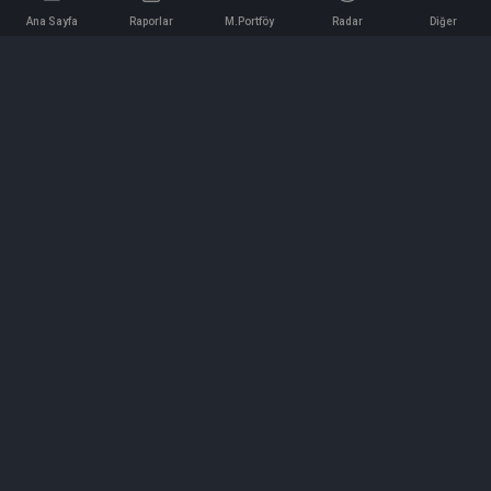
Ana Sayfa
Raporlar
M.Portföy
Radar
Diğer
İletişim
Bilgi ve Reklam için bizimle iletişime geçin!
iletisim@hedeffiyat.com.tr