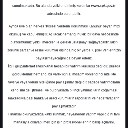
sunulmaktadır. Bu alanda yetkilendirilmiş kurumlar
www.spk.gov.tr
Deniz Yatırım
05 Mart 2025
adresinde bulunabilir.
Ayrıca üye olan herkes "Kişisel Verilerin Korunması Kanunu" beyanımızı
okumuş ve kabul etmiştir. Açılacak herhangi hukiki bir dava neticesinde
platformumuz yetkili merciler ile gerekli uzlaşmayı sağlayacaktır, lakin
zorunlu şartlar ve resmi kurumlar dışında hiç bir yerde Kişisel Verilerinizin
paylaşılmayacağını da beyan ederiz.
İlgili grup/internet sitesi/kanal hesabı bir yatırım kuruluşu değildir. Burada
A-
A+
gördükleriniz herhangi bir varlık için alım/satım yönlendirici nitelikte
TAB Gıda, 4 Mart 2025 tarihinde
tavsiye veya yorum niteliğinde paylaşımlar değildir, sadece yatırımcıların
telekonferans gerçekleştirdi. Söz konusu
kendisini geliştirmesi, ve bu piyasada bilinçli yatırımcıların çoğalması
toplantıdan derlediğimiz önemli notlar ilgili
maksadıyla bazı banka ve aracı kurumların raporlarını ve hedef fiyatlarını
raporda yer almaktadır
paylaşmaktadır.
Finansal okuryazarlığa katkı sunmak, neye/neden yatırım yapıldığını tam
manasıyla okuyabilmek için işin profesyonellerinin bakış açılarını,
Çarşamba, 05 Mart 2025 00:00