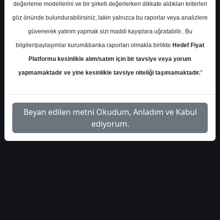
değerleme modellerini ve bir şirketi değerlerken dikkate aldıkları kriterleri
göz önünde bulundurabilirsiniz, lakin yalnızca bu raporlar veya analizlere
S.No
Dosya Adı
İndir
güvenerek yatırım yapmak sizi maddi kayıplara uğratabilir.. Bu
İlgili
bilgiler/paylaşımlar kurum&banka raporları olmakla birlikte
Hedef Fiyat
deniz-yatirim-tab-gida-
1
Dosyayı
Platformu kesinlikle alım/satım için bir tavsiye veya yorum
hedef-fiyat-55958342
İndir
yapmamaktadır ve yine kesinlikle tavsiye niteliği taşımamaktadır.
"
Beyan edilen metni Okudum, Anladım ve Kabul
ediyorum.
1