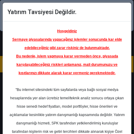
Yatırım Tavsiyesi Değildir.
Şimdi uygulamayı indirin!
Hoşgeldiniz
Sermaye piyasalarında yapacağınız işlemler sonucunda kar elde
edebileceğiniz gibi zarar riskiniz de bulunmaktadır.
Bu nedenle, işlem yapmaya karar vermeden önce, piyasada
karşılaşabileceğiniz riskleri anlamanız, mali durumunuzu ve
kısıtlarınızı dikkate alarak karar vermeniz gerekmektedir.
Geri Dön
"Bu internet sitesindeki tüm sayfalarda veya bağlı sosyal medya
hesaplarında yer alan ücretsiz temel/teknik analiz sonucu ortaya çıkan
Ana Sayfa
Raporlar
Deniz Yatırım
hisse senedi hedef fiyatları, model portföyler, hisse önerileri ve
Rapor Detay
açıklamalar kesinlikle yatırım danışmanlığı kapsamında değildir. Yatırım
danışmanlığı hizmeti, SPK tarafından yetkilendirilmiş kuruluşlar
Tav Havalimanları - Nisan
tarafından kişilerin risk ve getiri tercihleri dikkate alınarak kişiye Özel