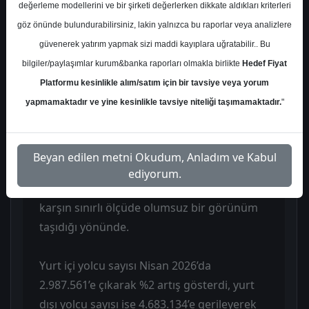
değerleme modellerini ve bir şirketi değerlerken dikkate aldıkları kriterleri
sürdüğüne işaret ederken şirketin yolcu
göz önünde bulundurabilirsiniz, lakin yalnızca bu raporlar veya analizlere
trafiğinde aylık bazda düşüş görüldü.
güvenerek yatırım yapmak sizi maddi kayıplara uğratabilir.. Bu
Toplam yolcu sayısı Nisan 2026’da 7.670.695
bilgiler/paylaşımlar kurum&banka raporları olmakla birlikte
Hedef Fiyat
olarak gerçekleşti ve bu rakam Nisan 2025’e
Platformu kesinlikle alım/satım için bir tavsiye veya yorum
göre %5 azaldı. Şirketin bu veriyi açıklarken
yapmamaktadır ve yine kesinlikle tavsiye niteliği taşımamaktadır.
"
öne çıkardığı ana başlıklar arasında
Antalya’daki düşüş, Almatı’daki artış ve
Gürcistan’daki zayıflama yer aldı. Genel
Beyan edilen metni Okudum, Anladım ve Kabul
değerlendirme, açıklanan trafik
ediyorum.
sonuçlarının beklentilerle uyumlu olmasına
karşın sınırlı ölçüde olumsuz bir görünüm
taşıdığı yönünde.
Yurt içi yolcu sayısı Nisan 2026’da
2.987.561’e çıkarak %2 artış gösterdi, yurt
dışı yolcu sayısı ise 4.683.134’e gerileyerek