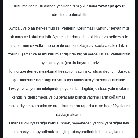
Ayı Trafik Bilgileri
sunulmaktadır. Bu alanda yetkilendirilmiş kurumlar
www.spk.gov.tr
adresinde bulunabilir.
Deniz Yatırım
12 Mayıs 2026
Ayrıca üye olan herkes "Kişisel Verilerin Korunması Kanunu" beyanımızı
okumuş ve kabul etmiştir. Açılacak herhangi hukiki bir dava neticesinde
platformumuz yetkili merciler ile gerekli uzlaşmayı sağlayacaktır, lakin
zorunlu şartlar ve resmi kurumlar dışında hiç bir yerde Kişisel Verilerinizin
paylaşılmayacağını da beyan ederiz.
İlgili grup/internet sitesi/kanal hesabı bir yatırım kuruluşu değildir. Burada
gördükleriniz herhangi bir varlık için alım/satım yönlendirici nitelikte
A-
A+
tavsiye veya yorum niteliğinde paylaşımlar değildir, sadece yatırımcıların
kendisini geliştirmesi, ve bu piyasada bilinçli yatırımcıların çoğalması
Tav Havalimanları - Nisan Ayı Trafik
maksadıyla bazı banka ve aracı kurumların raporlarını ve hedef fiyatlarını
Bilgileri
paylaşmaktadır.
Finansal okuryazarlığa katkı sunmak, neye/neden yatırım yapıldığını tam
TAV Havalimanları’nın Nisan 2026 trafik
manasıyla okuyabilmek için işin profesyonellerinin bakış açılarını,
verileri, jeopolitik gerginliklerin etkisinin