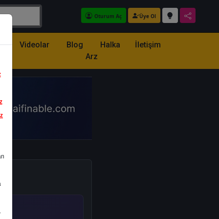
Oturum Aç
Üye Ol
z
Videolar
Blog
Halka
İletişim
Arz
z
z
iz
an
a
.