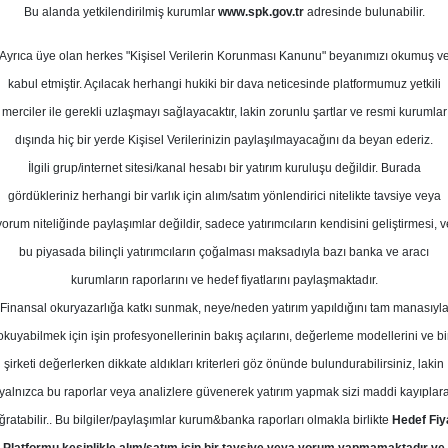
Bu alanda yetkilendirilmiş kurumlar
www.spk.gov.tr
adresinde bulunabilir.
anları Trafik Sonuçları
Ayrıca üye olan herkes "Kişisel Verilerin Korunması Kanunu" beyanımızı okumuş v
11 Mart 2026
kabul etmiştir. Açılacak herhangi hukiki bir dava neticesinde platformumuz yetkili
merciler ile gerekli uzlaşmayı sağlayacaktır, lakin zorunlu şartlar ve resmi kurumlar
dışında hiç bir yerde Kişisel Verilerinizin paylaşılmayacağını da beyan ederiz.
İlgili grup/internet sitesi/kanal hesabı bir yatırım kuruluşu değildir. Burada
gördükleriniz herhangi bir varlık için alım/satım yönlendirici nitelikte tavsiye veya
yorum niteliğinde paylaşımlar değildir, sadece yatırımcıların kendisini geliştirmesi, v
bu piyasada bilinçli yatırımcıların çoğalması maksadıyla bazı banka ve aracı
kurumların raporlarını ve hedef fiyatlarını paylaşmaktadır.
Finansal okuryazarlığa katkı sunmak, neye/neden yatırım yapıldığını tam manasıyl
okuyabilmek için işin profesyonellerinin bakış açılarını, değerleme modellerini ve bi
rafik Sonuçları
şirketi değerlerken dikkate aldıkları kriterleri göz önünde bulundurabilirsiniz, lakin
yalnızca bu raporlar veya analizlere güvenerek yatırım yapmak sizi maddi kayıplar
ğratabilir.. Bu bilgiler/paylaşımlar kurum&banka raporları olmakla birlikte
Hedef Fiy