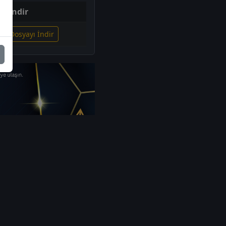
İndir
ili Dosyayı İndir