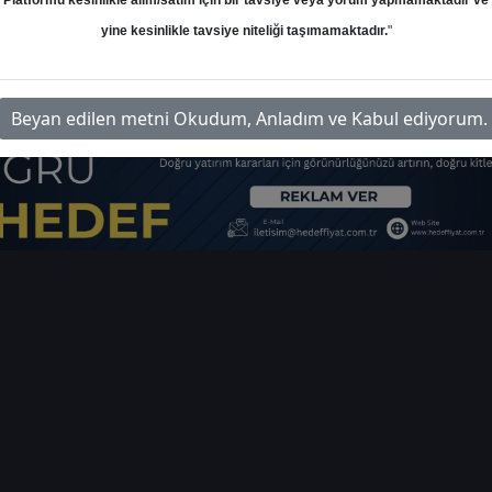
Platformu kesinlikle alım/satım için bir tavsiye veya yorum yapmamaktadır ve
yine kesinlikle tavsiye niteliği taşımamaktadır.
"
m-tavhl-trafik-sonuclari-6644
İlg
Beyan edilen metni Okudum, Anladım ve Kabul ediyorum.