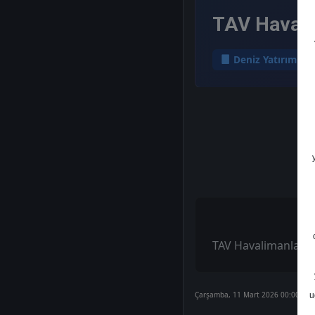
TAV Havalim
Deniz Yatırım
TAV Havalimanları T
Çarşamba, 11 Mart 2026 00:00
u