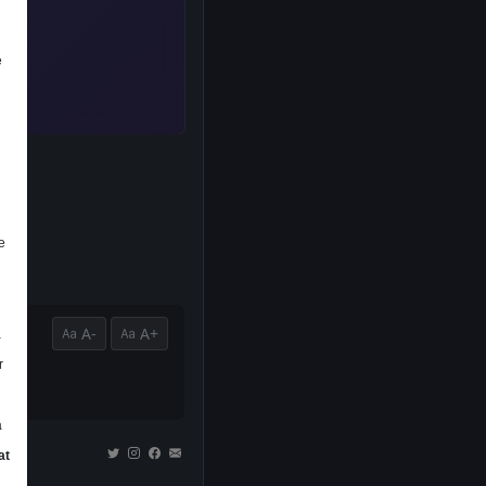
e
e
A-
A+
a
r
a
at