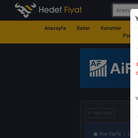
Y
Anasayfa
Radar
Kurumlar
Mo
Portfö
r
1
"
Geri Dön
Ana Sayfa
R