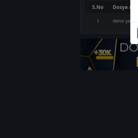
S.No
Dosya Adı
1
deniz-yatiri
1