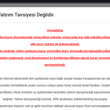
atırım Tavsiyesi Değildir.
del
Hisse
Öne
Raporlar
Partnerlerimi
y
Karşılaştır
Çıkanlar
Hoşgeldiniz
Sermaye piyasalarında yapacağınız işlemler sonucunda kar elde edebileceğini
gibi zarar riskiniz de bulunmaktadır.
Bu nedenle, işlem yapmaya karar vermeden önce, piyasada karşılaşabileceğini
iskleri anlamanız, mali durumunuzu ve kısıtlarınızı dikkate alarak karar vermen
gerekmektedir.
Bu internet sitesindeki tüm sayfalarda veya bağlı sosyal medya hesaplarında yer al
ücretsiz temel/teknik analiz sonucu ortaya çıkan hisse senedi hedef fiyatları, model
portföyler, hisse önerileri ve açıklamalar kesinlikle yatırım danışmanlığı kapsamınd
değildir. Yatırım danışmanlığı hizmeti, SPK tarafından yetkilendirilmiş kuruluşlar
aporlar
Deniz Yatırım
Rapor Detay
tarafından kişilerin risk ve getiri tercihleri dikkate alınarak kişiye Özel sunulmaktadır