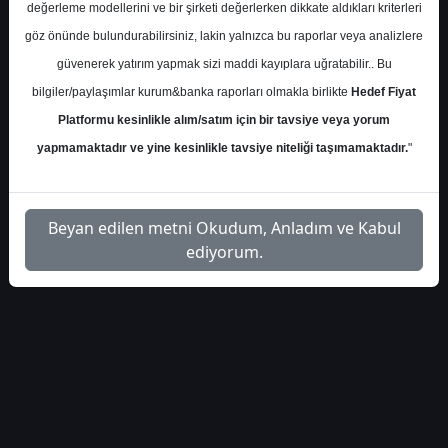
değerleme modellerini ve bir şirketi değerlerken dikkate aldıkları kriterleri
S.No
Dosya Adı
İndir
göz önünde bulundurabilirsiniz, lakin yalnızca bu raporlar veya analizlere
deniz-yatirim-tavhl-hedef-
İlgili
güvenerek yatırım yapmak sizi maddi kayıplara uğratabilir.. Bu
1
fiyat-554435
Dosyayı İndir
bilgiler/paylaşımlar kurum&banka raporları olmakla birlikte
Hedef Fiyat
Platformu kesinlikle alım/satım için bir tavsiye veya yorum
yapmamaktadır ve yine kesinlikle tavsiye niteliği taşımamaktadır.
"
1
Beyan edilen metni Okudum, Anladım ve Kabul
ediyorum.