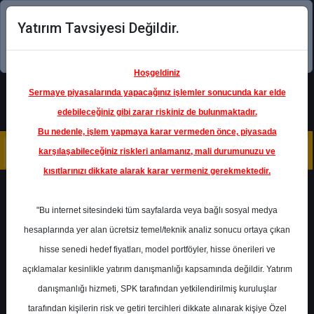
Yatırım Tavsiyesi Değildir.
Şimdi uygulamayı indirin!
Hoşgeldiniz
Sermaye piyasalarında yapacağınız işlemler sonucunda kar elde
edebileceğiniz gibi zarar riskiniz de bulunmaktadır.
Bu nedenle, işlem yapmaya karar vermeden önce, piyasada
karşılaşabileceğiniz riskleri anlamanız, mali durumunuzu ve
kısıtlarınızı dikkate alarak karar vermeniz gerekmektedir.
Geri Dön
"Bu internet sitesindeki tüm sayfalarda veya bağlı sosyal medya
hesaplarında yer alan ücretsiz temel/teknik analiz sonucu ortaya çıkan
Ana Sayfa
Raporlar
Deniz Yatırım
hisse senedi hedef fiyatları, model portföyler, hisse önerileri ve
Rapor Detay
açıklamalar kesinlikle yatırım danışmanlığı kapsamında değildir. Yatırım
danışmanlığı hizmeti, SPK tarafından yetkilendirilmiş kuruluşlar
TAVHL - Hedef Fiyat
tarafından kişilerin risk ve getiri tercihleri dikkate alınarak kişiye Özel