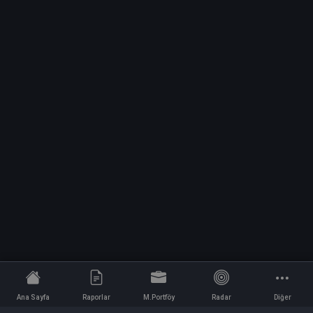
Ana Sayfa
Raporlar
M.Portföy
Radar
Diğer