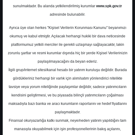
sunulmaktadır. Bu alanda yetkilendirilmiş kurumlar
www.spk.gov.tr
Deniz Yatırım
24 Ekim 2025
adresinde bulunabilir.
Ayrıca üye olan herkes "Kişisel Verilerin Korunması Kanunu" beyanımızı
okumuş ve kabul etmiştir. Açılacak herhangi hukiki bir dava neticesinde
platformumuz yetkili merciler ile gerekli uzlaşmayı sağlayacaktır, lakin
zorunlu şartlar ve resmi kurumlar dışında hiç bir yerde Kişisel Verilerinizin
paylaşılmayacağını da beyan ederiz.
İlgili grup/internet sitesi/kanal hesabı bir yatırım kuruluşu değildir. Burada
A-
A+
gördükleriniz herhangi bir varlık için alım/satım yönlendirici nitelikte
Deniz Yatırım, TAVHL-TAV Havalimanları için
tavsiye veya yorum niteliğinde paylaşımlar değildir, sadece yatırımcıların
hedef fiyatını 448 TL, tavsiyesini "al" olarak
kendisini geliştirmesi, ve bu piyasada bilinçli yatırımcıların çoğalması
korudu
maksadıyla bazı banka ve aracı kurumların raporlarını ve hedef fiyatlarını
paylaşmaktadır.
Finansal okuryazarlığa katkı sunmak, neye/neden yatırım yapıldığını tam
Cuma, 24 Ekim 2025 00:00
manasıyla okuyabilmek için işin profesyonellerinin bakış açılarını,