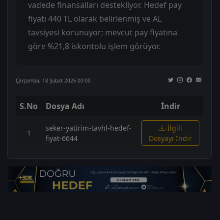
vadede finansalları destekliyor. Hedef pay
fiyatı 440 TL olarak belirlenmiş ve AL
tavsiyesi korunuyor; mevcut pay fiyatına
göre %21,8 iskontolu işlem görüyor.
Çarşamba, 18 Şubat 2026 00:00
S.No
Dosya Adı
İndir
seker-yatirim-tavhl-hedef-
İlgili
1
fiyat-6644
Dosyayı İndir
1