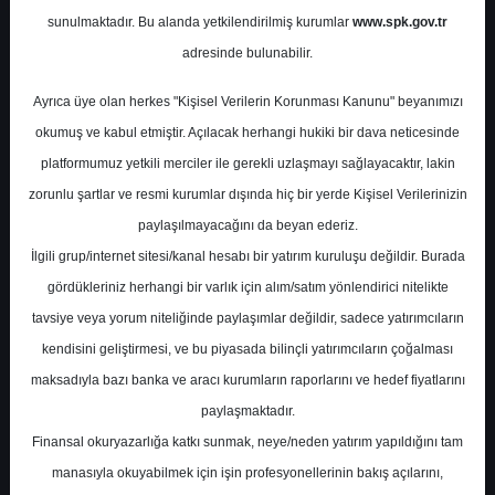
sunulmaktadır. Bu alanda yetkilendirilmiş kurumlar
www.spk.gov.tr
Şeker Yatırım
18 Şubat 2026
adresinde bulunabilir.
Ayrıca üye olan herkes "Kişisel Verilerin Korunması Kanunu" beyanımızı
okumuş ve kabul etmiştir. Açılacak herhangi hukiki bir dava neticesinde
platformumuz yetkili merciler ile gerekli uzlaşmayı sağlayacaktır, lakin
zorunlu şartlar ve resmi kurumlar dışında hiç bir yerde Kişisel Verilerinizin
paylaşılmayacağını da beyan ederiz.
İlgili grup/internet sitesi/kanal hesabı bir yatırım kuruluşu değildir. Burada
A-
A+
gördükleriniz herhangi bir varlık için alım/satım yönlendirici nitelikte
Şeker Yatırım TAVHL için hedef fiyatını
tavsiye veya yorum niteliğinde paylaşımlar değildir, sadece yatırımcıların
425.3 TL'den 440 TL'ye yükseltti,
kendisini geliştirmesi, ve bu piyasada bilinçli yatırımcıların çoğalması
tavsiyesini AL olarak korudu.
maksadıyla bazı banka ve aracı kurumların raporlarını ve hedef fiyatlarını
paylaşmaktadır.
TAV Havalimanları, 4Ç25’te €24,6mn net
Finansal okuryazarlığa katkı sunmak, neye/neden yatırım yapıldığını tam
zarar açıklayarak piyasa beklentisi olan
manasıyla okuyabilmek için işin profesyonellerinin bakış açılarını,