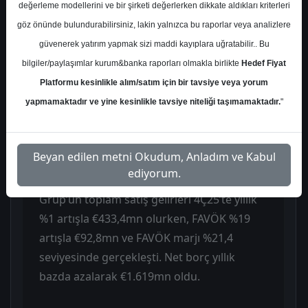
€11mn net zararın üzerinde gerçekleşti.
değerleme modellerini ve bir şirketi değerlerken dikkate aldıkları kriterleri
Satış gelirlerinin düşük kalması, faaliyet
göz önünde bulundurabilirsiniz, lakin yalnızca bu raporlar veya analizlere
karlılığı ve yüksek net finansman giderleri
güvenerek yatırım yapmak sizi maddi kayıplara uğratabilir.. Bu
net zararı artırdı. 2025 yılı net karı ise
bilgiler/paylaşımlar kurum&banka raporları olmakla birlikte
Hedef Fiyat
€50,7mn ile yıllık %72 düşüş gösterdi; bu
Platformu kesinlikle alım/satım için bir tavsiye veya yorum
düşüşte ertelenmiş vergi gideri (€76mn),
yapmamaktadır ve yine kesinlikle tavsiye niteliği taşımamaktadır.
"
yabancı para çevrim etkisi (€36mn) ve nakit
olmayan tek seferlik faiz takası (€7,5mn)
Beyan edilen metni Okudum, Anladım ve Kabul
etkili oldu.
ediyorum.
Grup’un toplam satış gelirleri 4Ç25’te yıllık
%1 artışla €433,4mn olurken, FAVÖK %19
artışla €92,8mn ve FAVÖK marjı %21,4
seviyesinde gerçekleşti. Net borç yıllık
bazda azalarak €1.619mn oldu.