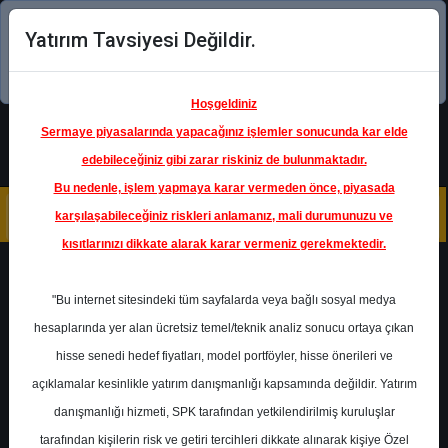
Yatırım Tavsiyesi Değildir.
Şimdi uygulamayı indirin!
Hoşgeldiniz
Sermaye piyasalarında yapacağınız işlemler sonucunda kar elde
edebileceğiniz gibi zarar riskiniz de bulunmaktadır.
Bu nedenle, işlem yapmaya karar vermeden önce, piyasada
karşılaşabileceğiniz riskleri anlamanız, mali durumunuzu ve
kısıtlarınızı dikkate alarak karar vermeniz gerekmektedir.
Geri Dön
"Bu internet sitesindeki tüm sayfalarda veya bağlı sosyal medya
hesaplarında yer alan ücretsiz temel/teknik analiz sonucu ortaya çıkan
Ana Sayfa
Raporlar
Şeker Yatırım
hisse senedi hedef fiyatları, model portföyler, hisse önerileri ve
Rapor Detay
açıklamalar kesinlikle yatırım danışmanlığı kapsamında değildir. Yatırım
danışmanlığı hizmeti, SPK tarafından yetkilendirilmiş kuruluşlar
TAVHL - Hedef Fiyat
tarafından kişilerin risk ve getiri tercihleri dikkate alınarak kişiye Özel